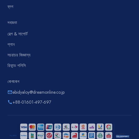
ব্লগ
সহায়তা
হেল্প & সাপোর্ট
প্লান
সচরাচর জিজ্ঞাস্য
রিফান্ড পলিসি
যোগাযোগ
ebidyaloy@dreamonline.co.jp
email
+88-01601-497-697
phone