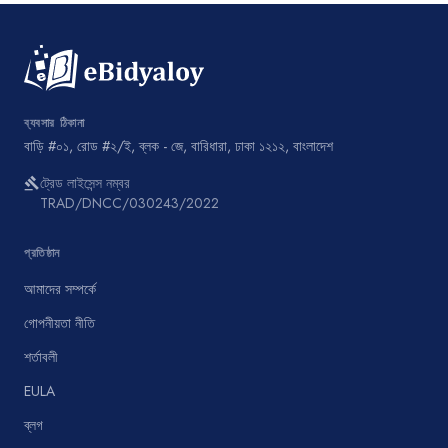
ব্যবসার ঠিকানা
বাড়ি #০১, রোড #২/ই, ব্লক - জে, বারিধারা, ঢাকা ১২১২, বাংলাদেশ
ট্রেড লাইসেন্স নম্বর
gavel
TRAD/DNCC/030243/2022
প্রতিষ্ঠান
আমাদের সম্পর্কে
গোপনীয়তা নীতি
শর্তাবলী
EULA
ব্লগ