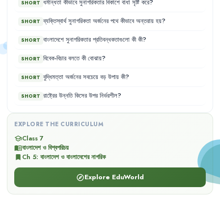
ধর্মান্ধতা
কীভাবে
সুনাগরিকতার
বিকাশে
বাধা
সৃষ্টি
করে
?
SHORT
ব্যক্তিস্বার্থ
সুনাগরিকতা
অর্জনের
পথে
কীভাবে
অন্তরায়
হয়
?
SHORT
বাংলাদেশে
সুনাগরিকতার
প্রতিবন্ধকতাগুলো
কী
কী
?
SHORT
বিবেক-বিচার
বলতে
কী
বোঝায়
?
SHORT
বুদ্ধিমত্তা
অর্জনের
সবচেয়ে
বড়
উপায়
কী
?
SHORT
রাষ্ট্রের
উন্নতি
কিসের
উপর
নির্ভরশীল
?
SHORT
EXPLORE THE CURRICULUM
Class 7
school
বাংলাদেশ ও বিশ্বপরিচয়
menu_book
Ch
5
:
বাংলাদেশ ও বাংলাদেশের নাগরিক
bookmark
Explore EduWorld
explore