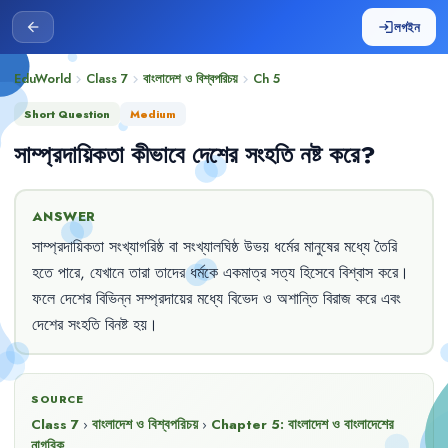
লগইন
arrow_back
login
EduWorld
Class 7
বাংলাদেশ ও বিশ্বপরিচয়
Ch
5
chevron_right
chevron_right
chevron_right
Short Question
Medium
সাম্প্রদায়িকতা
কীভাবে
দেশের
সংহতি
নষ্ট
করে
?
ANSWER
সাম্প্রদায়িকতা
সংখ্যাগরিষ্ঠ
বা
সংখ্যালঘিষ্ঠ
উভয়
ধর্মের
মানুষের
মধ্যে
তৈরি
হতে
পারে
,
যেখানে
তারা
তাদের
ধর্মকে
একমাত্র
সত্য
হিসেবে
বিশ্বাস
করে
।
ফলে
দেশের
বিভিন্ন
সম্প্রদায়ের
মধ্যে
বিভেদ
ও
অশান্তি
বিরাজ
করে
এবং
দেশের
সংহতি
বিনষ্ট
হয়
।
SOURCE
Class 7
›
বাংলাদেশ ও বিশ্বপরিচয়
›
Chapter
5
:
বাংলাদেশ ও বাংলাদেশের
নাগরিক