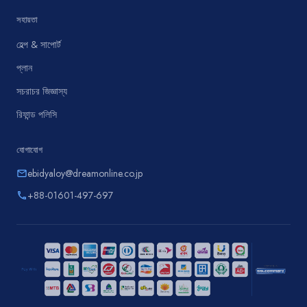
সহায়তা
হেল্প & সাপোর্ট
প্লান
সচরাচর জিজ্ঞাস্য
রিফান্ড পলিসি
যোগাযোগ
ebidyaloy@dreamonline.co.jp
email
+88-01601-497-697
phone