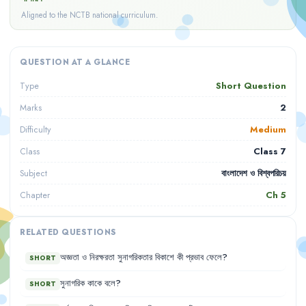
Aligned to the NCTB national curriculum.
QUESTION AT A GLANCE
Short Question
Type
2
Marks
Medium
Difficulty
Class 7
Class
বাংলাদেশ ও বিশ্বপরিচয়
Subject
Ch
5
Chapter
RELATED QUESTIONS
অজ্ঞতা
ও
নিরক্ষরতা
সুনাগরিকতার
বিকাশে
কী
প্রভাব
ফেলে
?
SHORT
সুনাগরিক
কাকে
বলে
?
SHORT