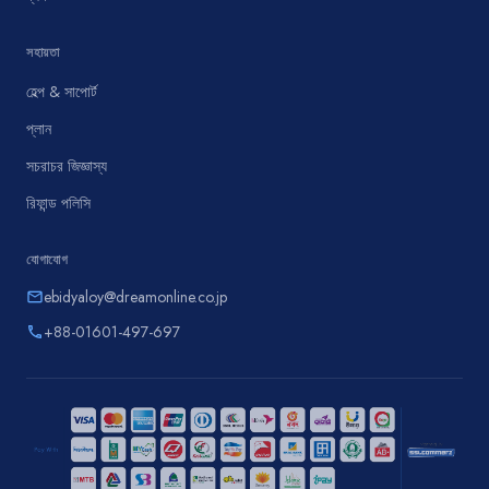
সহায়তা
হেল্প & সাপোর্ট
প্লান
সচরাচর জিজ্ঞাস্য
রিফান্ড পলিসি
যোগাযোগ
ebidyaloy@dreamonline.co.jp
email
+88-01601-497-697
phone