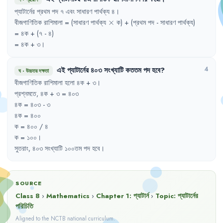
প্যাটার্নের
প্রথম
পদ
৭
এবং
সাধারণ
পার্থক্য
৪
।
\times
বীজগাণিতিক
রাশিমালা
= 
(সাধারণ
পার্থক্য
×
ক)
+ 
(প্রথম
পদ
- 
সাধারণ
পার্থক্য)
= 
৪ক
+ 
(৭
- 
৪)
= 
৪ক
+ 
৩
।
এই
প্যাটার্নের
৪০৩
সংখ্যাটি
কততম
পদ
হবে
?
4
ঘ
·
উচ্চতর দক্ষতা
বীজগাণিতিক
রাশিমালা
হলো
৪ক
+ 
৩
।
প্রশ্নমতে
,
৪ক
+ 
৩
= 
৪০৩
৪ক
= 
৪০৩
- 
৩
৪ক
= 
৪০০
ক
= 
৪০০
/ 
৪
ক
= 
১০০
।
সুতরাং
,
৪০৩
সংখ্যাটি
১০০তম
পদ
হবে
।
SOURCE
Class 8
›
Mathematics
›
Chapter
1
:
প্যাটার্ন
›
Topic:
প্যাটার্নের
পরিচিতি
Aligned to the NCTB national curriculum.