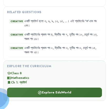
RELATED QUESTIONS
একটি
প্যাটার্ন
হলো
৩
,
৬
,
৯
,
১২
,
১৫
,
...
।
এই
প্যাটার্নের
'
ক'-তম
পদ
CREATIVE
৩ক
।
একটি
প্যাটার্নের
প্রথম
পদ
৪
,
দ্বিতীয়
পদ
৭
,
তৃতীয়
পদ
১০
,
চতুর্থ
পদ
১৩
,
CREATIVE
পঞ্চম
পদ
১৬
।
একটি
প্যাটার্নের
প্রথম
পদ
০
,
দ্বিতীয়
পদ
৩
,
তৃতীয়
পদ
৮
,
চতুর্থ
পদ
১৫
,
CREATIVE
পঞ্চম
পদ
২৪
।
EXPLORE THE CURRICULUM
Class 8
school
Mathematics
menu_book
Ch
1
:
প্যাটার্ন
bookmark
Explore EduWorld
explore