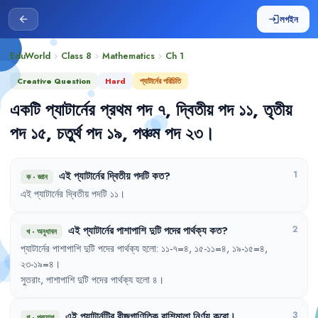
লগইন
arrow_back
login
EduWorld
Class 8
Mathematics
Ch
1
chevron_right
chevron_right
chevron_right
Creative Question
Hard
প্যাটার্নের পরিচিতি
একটি
প্যাটার্নের
প্রথম
পদ
৭
,
দ্বিতীয়
পদ
১১
,
তৃতীয়
পদ
১৫
,
চতুর্থ
পদ
১৯
,
পঞ্চম
পদ
২৩
।
এই
প্যাটার্নের
দ্বিতীয়
পদটি
কত
?
1
ক
·
জ্ঞান
এই
প্যাটার্নের
দ্বিতীয়
পদটি
১১
।
এই
প্যাটার্নের
পাশাপাশি
দুটি
পদের
পার্থক্য
কত
?
2
খ
·
অনুধাবন
প্যাটার্নের
পাশাপাশি
দুটি
পদের
পার্থক্য
হলো
:
১১-৭=৪
,
১৫-১১=৪
,
১৯-১৫=৪
,
২৩-১৯=৪
।
সুতরাং
,
পাশাপাশি
দুটি
পদের
পার্থক্য
হলো
৪
।
এই
প্যাটার্নটির
বীজগাণিতিক
রাশিমালা
নির্ণয়
করো
।
3
গ
·
প্রয়োগ