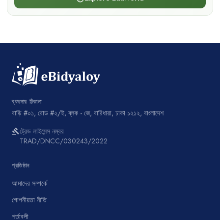
ব্যবসার ঠিকানা
বাড়ি #০১, রোড #২/ই, ব্লক - জে, বারিধারা, ঢাকা ১২১২, বাংলাদেশ
ট্রেড লাইসেন্স নম্বর
gavel
TRAD/DNCC/030243/2022
প্রতিষ্ঠান
আমাদের সম্পর্কে
গোপনীয়তা নীতি
শর্তাবলী