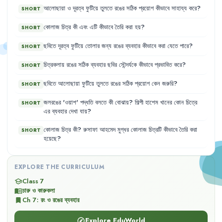
আলোছায়া
ও
দূরত্ব
ফুটিয়ে
তুলতে
রঙের
সঠিক
প্রয়োগ
কীভাবে
সাহায্য
করে
?
SHORT
কোলাজ
চিত্র
কী
এবং
এটি
কীভাবে
তৈরি
করা
হয়
?
SHORT
ছবিতে
দূরত্ব
ফুটিয়ে
তোলার
জন্য
রঙের
ব্যবহার
কীভাবে
করা
যেতে
পারে
?
SHORT
চিত্রকলায়
রঙের
সঠিক
ব্যবহার
ছবির
সৌন্দর্যকে
কীভাবে
প্রভাবিত
করে
?
SHORT
ছবিতে
আলোছায়া
ফুটিয়ে
তুলতে
রঙের
সঠিক
প্রয়োগ
কেন
জরুরি
?
SHORT
জলরঙের
'
ওয়াশ
'
পদ্ধতি
বলতে
কী
বোঝায়
?
শিল্পী
হাশেম
খানের
কোন
চিত্রে
SHORT
এর
ব্যবহার
দেখা
যায়
?
কোলাজ
চিত্র
কী
?
রুসাফা
আহমেদ
মুগ্ধর
কোলাজ
চিত্রটি
কীভাবে
তৈরি
করা
SHORT
হয়েছে
?
EXPLORE THE CURRICULUM
Class 7
school
চারু ও কারুকলা
menu_book
Ch
7
:
রং ও রঙের ব্যবহার
bookmark
Explore EduWorld
explore