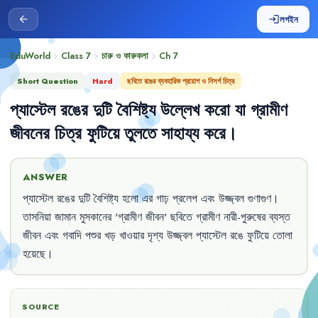
লগইন
arrow_back
login
EduWorld
Class 7
চারু ও কারুকলা
Ch
7
chevron_right
chevron_right
chevron_right
Short Question
Hard
ছবিতে রঙের ব্যবহারিক প্রয়োগ ও নিসর্গ চিত্র
প্যাস্টেল
রঙের
দুটি
বৈশিষ্ট্য
উল্লেখ
করো
যা
গ্রামীণ
জীবনের
চিত্র
ফুটিয়ে
তুলতে
সাহায্য
করে
।
ANSWER
প্যাস্টেল
রঙের
দুটি
বৈশিষ্ট্য
হলো
এর
গাঢ়
প্রলেপ
এবং
উজ্জ্বল
গুণাগুণ
।
তাসনিয়া
জামান
মুসকানের
'
গ্রামীণ
জীবন
'
ছবিতে
গ্রামীণ
নারী-পুরুষের
ব্যস্ত
জীবন
এবং
গবাদি
পশুর
খড়
খাওয়ার
দৃশ্য
উজ্জ্বল
প্যাস্টেল
রঙে
ফুটিয়ে
তোলা
হয়েছে
।
SOURCE