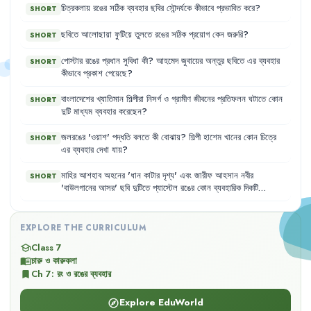
চিত্রকলায়
রঙের
সঠিক
ব্যবহার
ছবির
সৌন্দর্যকে
কীভাবে
প্রভাবিত
করে
?
SHORT
ছবিতে
আলোছায়া
ফুটিয়ে
তুলতে
রঙের
সঠিক
প্রয়োগ
কেন
জরুরি
?
SHORT
পোস্টার
রঙের
প্রধান
সুবিধা
কী
?
আহমেদ
জুবায়ের
অন্তুর
ছবিতে
এর
ব্যবহার
SHORT
কীভাবে
প্রকাশ
পেয়েছে
?
বাংলাদেশের
খ্যাতিমান
শিল্পীরা
নিসর্গ
ও
গ্রামীণ
জীবনের
প্রতিফলন
ঘটাতে
কোন
SHORT
দুটি
মাধ্যম
ব্যবহার
করেছেন
?
জলরঙের
'
ওয়াশ
'
পদ্ধতি
বলতে
কী
বোঝায়
?
শিল্পী
হাশেম
খানের
কোন
চিত্রে
SHORT
এর
ব্যবহার
দেখা
যায়
?
মাহির
আশহাব
অহনের
'
ধান
কাটার
দৃশ্য
'
এবং
জারীফ
আহসান
নবীর
SHORT
'
বাউলগানের
আসর
'
ছবি
দুটিতে
প্যাস্টেল
রঙের
কোন
ব্যবহারিক
দিকটি
বিশেষভাবে
লক্ষণীয়
?
EXPLORE THE CURRICULUM
Class 7
school
চারু ও কারুকলা
menu_book
Ch
7
:
রং ও রঙের ব্যবহার
bookmark
Explore EduWorld
explore