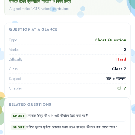
ছবিতে রঙের ব্যবহারিক প্রয়োগ ও নিসর্গ চিত্র
Aligned to the NCTB national curriculum.
QUESTION AT A GLANCE
Short Question
Type
2
Marks
Hard
Difficulty
Class 7
Class
চারু ও কারুকলা
Subject
Ch
7
Chapter
RELATED QUESTIONS
কোলাজ
চিত্র
কী
এবং
এটি
কীভাবে
তৈরি
করা
হয়
?
SHORT
ছবিতে
দূরত্ব
ফুটিয়ে
তোলার
জন্য
রঙের
ব্যবহার
কীভাবে
করা
যেতে
পারে
?
SHORT