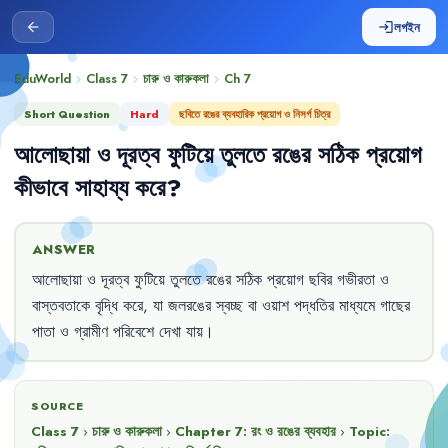
লগইন
arrow_back
login
EduWorld
Class 7
চারু ও কারুকলা
Ch
7
chevron_right
chevron_right
chevron_right
Short Question
Hard
ছবিতে রঙের ব্যবহারিক প্রয়োগ ও নিসর্গ চিত্র
আলোছায়া
ও
দূরত্ব
ফুটিয়ে
তুলতে
রঙের
সঠিক
প্রয়োগ
কীভাবে
সাহায্য
করে
?
ANSWER
আলোছায়া
ও
দূরত্ব
ফুটিয়ে
তুলতে
রঙের
সঠিক
প্রয়োগ
ছবির
গভীরতা
ও
বাস্তবতাকে
বৃদ্ধি
করে
,
যা
জলরঙের
স্বচ্ছ
বা
ওয়াশ
পদ্ধতির
মাধ্যমে
গাছের
পাতা
ও
গ্রামীণ
পরিবেশে
দেখা
যায়
।
SOURCE
Class 7
›
চারু ও কারুকলা
›
Chapter
7
:
রং ও রঙের ব্যবহার
›
Topic: