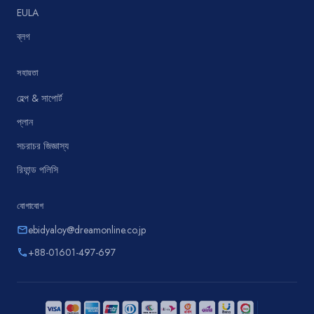
EULA
ব্লগ
সহায়তা
হেল্প & সাপোর্ট
প্লান
সচরাচর জিজ্ঞাস্য
রিফান্ড পলিসি
যোগাযোগ
ebidyaloy@dreamonline.co.jp
email
+88-01601-497-697
phone