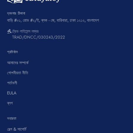
ব্যবসার ঠিকানা
বাড়ি #০১, রোড #২/ই, ব্লক - জে, বারিধারা, ঢাকা ১২১২, বাংলাদেশ
ট্রেড লাইসেন্স নম্বর
gavel
TRAD/DNCC/030243/2022
প্রতিষ্ঠান
আমাদের সম্পর্কে
গোপনীয়তা নীতি
শর্তাবলী
EULA
ব্লগ
সহায়তা
হেল্প & সাপোর্ট