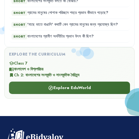
বাংলাদেশের
সংস্কৃতি
বলতে
কী
বোঝায়
?
SHORT
গ্রামের
মানুষের
পোশাক
পরিচ্ছদে
শহুরে
প্রভাব
কীভাবে
পড়েছে
?
SHORT
'
মাছে
ভাতে
বাঙালি
'
কথাটি
কেন
গ্রামের
মানুষের
জন্য
প্রযোজ্য
ছিল
?
SHORT
বাংলাদেশের
গ্রামীণ
অর্থনীতির
প্রধান
উৎস
কী
ছিল
?
SHORT
EXPLORE THE CURRICULUM
Class 7
school
বাংলাদেশ ও বিশ্বপরিচয়
menu_book
Ch
2
:
বাংলাদেশের সংস্কৃতি ও সাংস্কৃতিক বৈচিত্র্য
bookmark
Explore EduWorld
explore