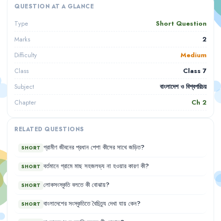
QUESTION AT A GLANCE
Short Question
Type
2
Marks
Medium
Difficulty
Class 7
Class
বাংলাদেশ ও বিশ্বপরিচয়
Subject
Ch
2
Chapter
RELATED QUESTIONS
গ্রামীণ
জীবনের
প্রধান
পেশা
কীসের
সাথে
জড়িত
?
SHORT
বর্তমানে
গ্রামে
মাছ
সহজলভ্য
না
হওয়ার
কারণ
কী
?
SHORT
লোকসংস্কৃতি
বলতে
কী
বোঝায়
?
SHORT
বাংলাদেশের
সংস্কৃতিতে
বৈচিত্র্য
দেখা
যায়
কেন
?
SHORT