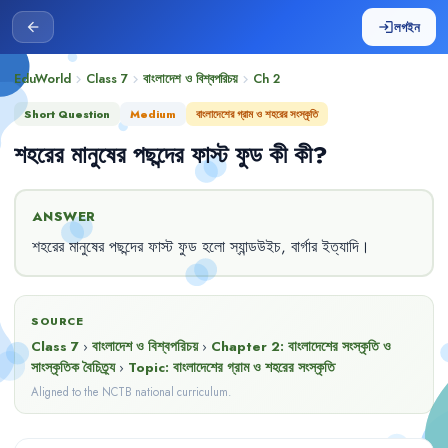
লগইন
arrow_back
login
EduWorld
Class 7
বাংলাদেশ ও বিশ্বপরিচয়
Ch
2
chevron_right
chevron_right
chevron_right
Short Question
Medium
বাংলাদেশের গ্রাম ও শহরের সংস্কৃতি
শহরের
মানুষের
পছন্দের
ফাস্ট
ফুড
কী
কী
?
ANSWER
শহরের
মানুষের
পছন্দের
ফাস্ট
ফুড
হলো
স্যান্ডউইচ
,
বার্গার
ইত্যাদি
।
SOURCE
Class 7
›
বাংলাদেশ ও বিশ্বপরিচয়
›
Chapter
2
:
বাংলাদেশের সংস্কৃতি ও
সাংস্কৃতিক বৈচিত্র্য
›
Topic:
বাংলাদেশের গ্রাম ও শহরের সংস্কৃতি
Aligned to the NCTB national curriculum.