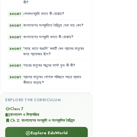
কী
?
লোকসংস্কৃতি
বলতে
কী
বোঝায়
?
SHORT
বাংলাদেশের
সংস্কৃতিতে
বৈচিত্র্য
দেখা
যায়
কেন
?
SHORT
বাংলাদেশের
সংস্কৃতি
বলতে
কী
বোঝায়
?
SHORT
'
মাছে
ভাতে
বাঙালি
'
কথাটি
কেন
গ্রামের
মানুষের
SHORT
জন্য
প্রযোজ্য
ছিল
?
শহরের
মানুষের
পছন্দের
ফাস্ট
ফুড
কী
কী
?
SHORT
গ্রামের
মানুষের
পোশাক
পরিচ্ছদে
শহুরে
প্রভাব
SHORT
কীভাবে
পড়েছে
?
EXPLORE THE CURRICULUM
Class 7
school
বাংলাদেশ ও বিশ্বপরিচয়
menu_book
Ch
2
:
বাংলাদেশের সংস্কৃতি ও সাংস্কৃতিক বৈচিত্র্য
bookmark
Explore EduWorld
explore