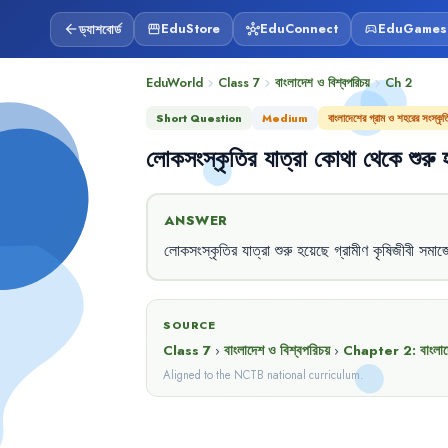
ড্যাশবোর্ড
EduStore
EduConnect
EduGames
arrow_back
storefront
hub
sports_esports
EduWorld
Class 7
বাংলাদেশ ও বিশ্বপরিচয়
Ch
2
chevron_right
chevron_right
chevron_right
Short Question
Medium
বাংলাদেশের গ্রাম ও শহরের সংস্কৃত
লোকসংস্কৃতির
যাত্রা
কোথা
থেকে
শুরু
ANSWER
লোকসংস্কৃতির
যাত্রা
শুরু
হয়েছে
গ্রামীণ
কৃষিজীবী
সমাজ
SOURCE
Class 7
›
বাংলাদেশ ও বিশ্বপরিচয়
›
Chapter
2
:
বাংলাদ
Aligned to the NCTB national curriculum.