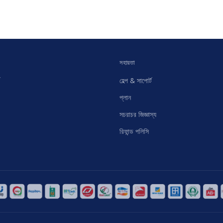
সহায়তা
হেল্প & সাপোর্ট
প্লান
সচরাচর জিজ্ঞাস্য
রিফান্ড পলিসি