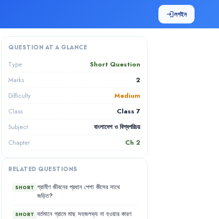
লগইন
login
QUESTION AT A GLANCE
Short Question
Type
2
Marks
Medium
Difficulty
Class 7
Class
বাংলাদেশ ও বিশ্বপরিচয়
Subject
Ch
2
Chapter
RELATED QUESTIONS
গ্রামীণ
জীবনের
প্রধান
পেশা
কীসের
সাথে
SHORT
জড়িত
?
বর্তমানে
গ্রামে
মাছ
সহজলভ্য
না
হওয়ার
কারণ
SHORT