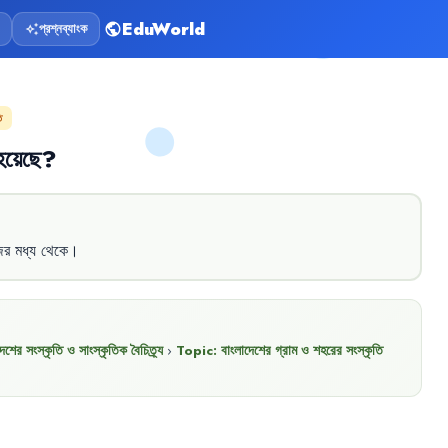
EduWorld
প্রশ্নব্যাংক
public
auto_awesome
ি
হয়েছে
?
ের
মধ্য
থেকে
।
েশের সংস্কৃতি ও সাংস্কৃতিক বৈচিত্র্য
›
Topic:
বাংলাদেশের গ্রাম ও শহরের সংস্কৃতি