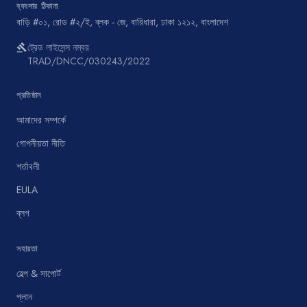
ব্যবসার ঠিকানা
বাড়ি #০১, রোড #২/ই, ব্লক - জে, বারিধারা, ঢাকা ১২১২, বাংলাদেশ
ট্রেড লাইসেন্স নম্বর
gavel
TRAD/DNCC/030243/2022
প্রতিষ্ঠান
আমাদের সম্পর্কে
গোপনীয়তা নীতি
শর্তাবলী
EULA
ব্লগ
সহায়তা
হেল্প & সাপোর্ট
প্লান