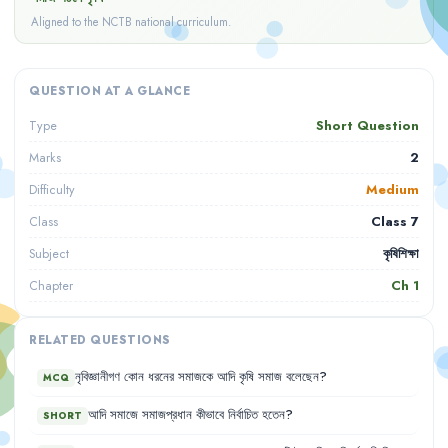
Aligned to the NCTB national curriculum.
QUESTION AT A GLANCE
Short Question
Type
2
Marks
Medium
Difficulty
Class 7
Class
কৃষিশিক্ষা
Subject
Ch
1
Chapter
RELATED QUESTIONS
নৃবিজ্ঞানীগণ
কোন
ধরনের
সমাজকে
আদি
কৃষি
সমাজ
বলেছেন
?
MCQ
আদি
সমাজে
সমাজপ্রধান
কীভাবে
নির্বাচিত
হতেন
?
SHORT