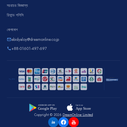
সচরাচর জিজ্ঞাস্য
রিফান্ড পলিসি
যোগাযোগ
ebidyaloy@dreamonline.co.jp
email
+88-01601-497-697
phone
Copyright © 2026
DreamOnline Limited
in