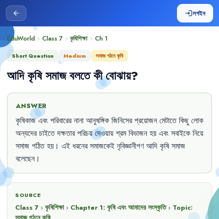
লগইন
arrow_back
login
EduWorld
Class 7
কৃষিশিক্ষা
Ch
1
chevron_right
chevron_right
chevron_right
Short Question
Medium
সমাজ গঠনে কৃষি
আদি
কৃষি
সমাজ
বলতে
কী
বোঝায়
?
ANSWER
কৃষিকাজ
এবং
পরিবারের
নানা
আনুষঙ্গিক
জিনিসের
প্রয়োজন
মেটাতে
কিছু
লোক
অন্যদের
চাইতে
দক্ষতার
পরিচয়
দেওয়ায়
শ্রম
বিভাজন
হয়
এবং
সবাইকে
নিয়ে
সমাজ
গঠিত
হয়
।
এই
ধরনের
সমাজকেই
নৃবিজ্ঞানীগণ
আদি
কৃষি
সমাজ
বলেছেন
।
SOURCE
Class 7
›
কৃষিশিক্ষা
›
Chapter
1
:
কৃষি এবং আমাদের সংস্কৃতি
›
Topic:
সমাজ গঠনে কৃষি