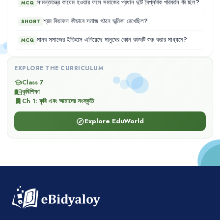
সামন্ততন্ত্র
কায়েম
হওয়ার
ফলে
সমাজের
প্রধান
দুটি
বৈপ্লবিক
পরিবর্তন
কী
ছিল
?
MCQ
শ্রম
বিভাজন
কীভাবে
সমাজ
গঠনে
ভূমিকা
রেখেছিল
?
SHORT
মানব
সমাজের
ইতিহাস
এগিয়েছে
মানুষের
কোন
কাজটি
শুরু
করার
মাধ্যমে
?
MCQ
EXPLORE THE CURRICULUM
Class 7
school
কৃষিশিক্ষা
menu_book
Ch
1
:
কৃষি এবং আমাদের সংস্কৃতি
bookmark
Explore EduWorld
explore