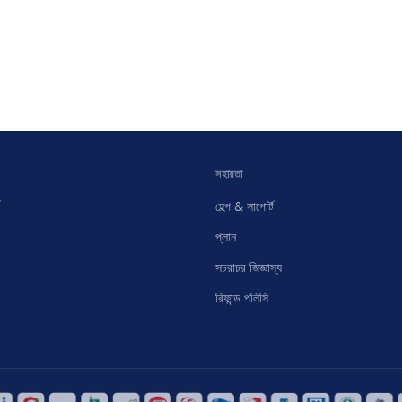
সহায়তা
হেল্প & সাপোর্ট
প্লান
সচরাচর জিজ্ঞাস্য
রিফান্ড পলিসি