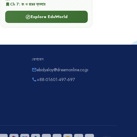
Ch
7
:
রং ও রঙের ব্যবহার
bookmark
Explore EduWorld
explore
যোগাযোগ
ebidyaloy@dreamonline.co.jp
email
+88-01601-497-697
phone