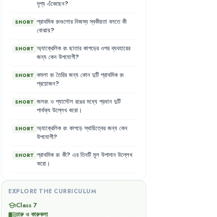
দৃশ্য
এঁকেছেন
?
প্রাথমিক
রংগুলোর
নিজস্ব
স্বকীয়তা
বলতে
কী
SHORT
বোঝায়
?
অ্যাক্রেলিক
রং
ছাতার
কাপড়ের
ওপর
ব্যবহারের
SHORT
জন্য
কেন
উপযোগী
?
কমলা
রং
তৈরির
জন্য
কোন
দুটি
প্রাথমিক
রং
SHORT
প্রয়োজন
?
জলরং
ও
প্যাস্টেল
রঙের
মধ্যে
প্রধান
দুটি
SHORT
পার্থক্য
উল্লেখ
করো
।
অ্যাক্রেলিক
রং
কাপড়ে
স্থায়িত্বের
জন্য
কেন
SHORT
উপযোগী
?
প্রাথমিক
রং
কী
?
এর
তিনটি
মূল
উপাদান
উল্লেখ
SHORT
করো
।
EXPLORE THE CURRICULUM
Class 7
school
চারু ও কারুকলা
menu_book