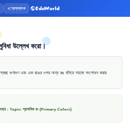
EduWorld
প্রশ্নব্যাংক
public
auto_awesome
সুবিধা
উল্লেখ
করো
।
স্বচ্ছ
গুণাগুণ
এবং
এক
রঙের
ওপর
অন্য
রঙ
বসিয়ে
সহজে
সংশোধন
করার
বহার
›
Topic:
প্রাথমিক রং (Primary Colors)