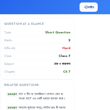
লগইন
login
QUESTION AT A GLANCE
Short Question
Type
2
Marks
Hard
Difficulty
Class 7
Class
চারু ও কারুকলা
Subject
Ch
7
Chapter
RELATED QUESTIONS
লাল
ও
নীল
রং
সমপরিমাণে
মেশালে
কোন
রং
SHORT
পাওয়া
যায়
?
এর
একটি
গুরুত্ব
ব্যাখ্যা
করো
।
আহমেদ
জুবায়ের
অন্তু
পোস্টার
রঙে
কী
ধরনের
SHORT