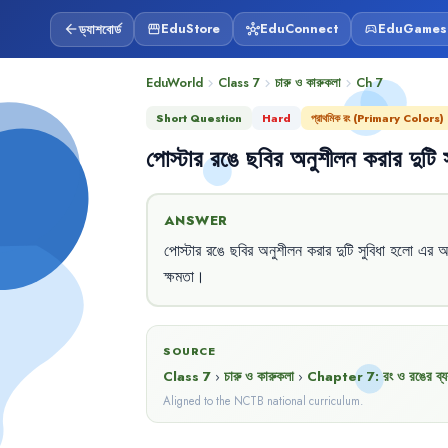
ড্যাশবোর্ড
EduStore
EduConnect
EduGames
arrow_back
storefront
hub
sports_esports
EduWorld
Class 7
চারু ও কারুকলা
Ch
7
chevron_right
chevron_right
chevron_right
Short Question
Hard
প্রাথমিক রং (Primary Colors)
পোস্টার
রঙে
ছবির
অনুশীলন
করার
দুটি
ANSWER
পোস্টার
রঙে
ছবির
অনুশীলন
করার
দুটি
সুবিধা
হলো
এর
অ
ক্ষমতা
।
SOURCE
Class 7
›
চারু ও কারুকলা
›
Chapter
7
:
রং ও রঙের ব্য
Aligned to the NCTB national curriculum.