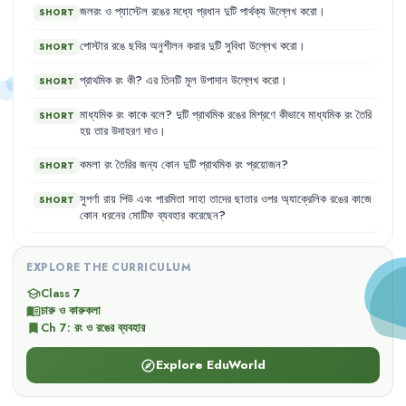
জলরং
ও
প্যাস্টেল
রঙের
মধ্যে
প্রধান
দুটি
পার্থক্য
উল্লেখ
করো
।
SHORT
পোস্টার
রঙে
ছবির
অনুশীলন
করার
দুটি
সুবিধা
উল্লেখ
করো
।
SHORT
প্রাথমিক
রং
কী
?
এর
তিনটি
মূল
উপাদান
উল্লেখ
করো
।
SHORT
মাধ্যমিক
রং
কাকে
বলে
?
দুটি
প্রাথমিক
রঙের
মিশ্রণে
কীভাবে
মাধ্যমিক
রং
তৈরি
SHORT
হয়
তার
উদাহরণ
দাও
।
কমলা
রং
তৈরির
জন্য
কোন
দুটি
প্রাথমিক
রং
প্রয়োজন
?
SHORT
সুপর্ণা
রায়
পিউ
এবং
পারমিতা
সাহা
তাদের
ছাতার
ওপর
অ্যাক্রেলিক
রঙের
কাজে
SHORT
কোন
ধরনের
মোটিফ
ব্যবহার
করেছেন
?
EXPLORE THE CURRICULUM
Class 7
school
চারু ও কারুকলা
menu_book
Ch
7
:
রং ও রঙের ব্যবহার
bookmark
Explore EduWorld
explore