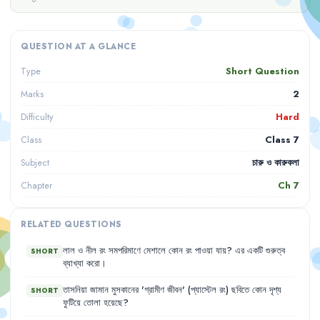
QUESTION AT A GLANCE
Short Question
Type
2
Marks
Hard
Difficulty
Class 7
Class
চারু ও কারুকলা
Subject
Ch
7
Chapter
RELATED QUESTIONS
লাল
ও
নীল
রং
সমপরিমাণে
মেশালে
কোন
রং
পাওয়া
যায়
?
এর
একটি
গুরুত্ব
SHORT
ব্যাখ্যা
করো
।
তাসনিয়া
জামান
মুসকানের
'
গ্রামীণ
জীবন
'
(প্যাস্টেল
রং)
ছবিতে
কোন
দৃশ্য
SHORT
ফুটিয়ে
তোলা
হয়েছে
?