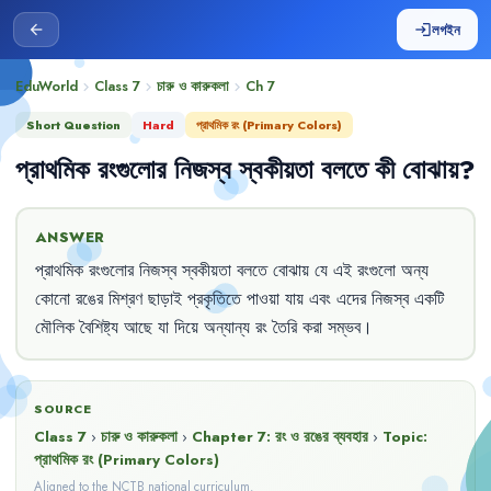
লগইন
arrow_back
login
EduWorld
Class 7
চারু ও কারুকলা
Ch
7
chevron_right
chevron_right
chevron_right
Short Question
Hard
প্রাথমিক রং (Primary Colors)
প্রাথমিক
রংগুলোর
নিজস্ব
স্বকীয়তা
বলতে
কী
বোঝায়
?
ANSWER
প্রাথমিক
রংগুলোর
নিজস্ব
স্বকীয়তা
বলতে
বোঝায়
যে
এই
রংগুলো
অন্য
কোনো
রঙের
মিশ্রণ
ছাড়াই
প্রকৃতিতে
পাওয়া
যায়
এবং
এদের
নিজস্ব
একটি
মৌলিক
বৈশিষ্ট্য
আছে
যা
দিয়ে
অন্যান্য
রং
তৈরি
করা
সম্ভব
।
SOURCE
Class 7
›
চারু ও কারুকলা
›
Chapter
7
:
রং ও রঙের ব্যবহার
›
Topic:
প্রাথমিক রং (Primary Colors)
Aligned to the NCTB national curriculum.