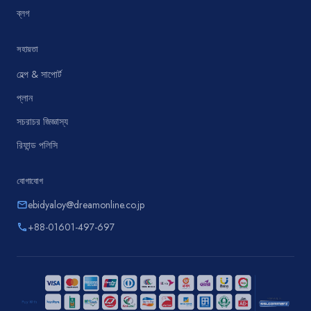
ব্লগ
সহায়তা
হেল্প & সাপোর্ট
প্লান
সচরাচর জিজ্ঞাস্য
রিফান্ড পলিসি
যোগাযোগ
ebidyaloy@dreamonline.co.jp
email
+88-01601-497-697
phone