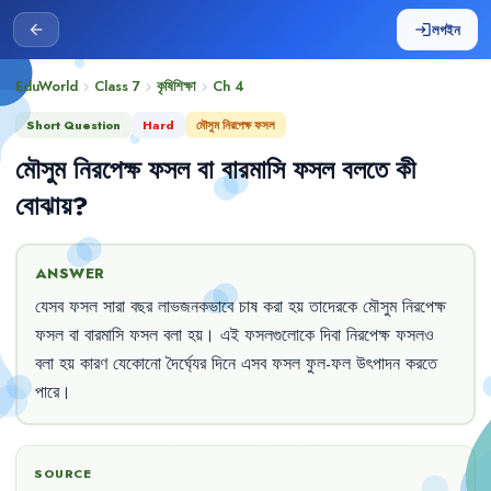
লগইন
arrow_back
login
EduWorld
Class 7
কৃষিশিক্ষা
Ch
4
chevron_right
chevron_right
chevron_right
Short Question
Hard
মৌসুম নিরপেক্ষ ফসল
মৌসুম
নিরপেক্ষ
ফসল
বা
বারমাসি
ফসল
বলতে
কী
বোঝায়
?
ANSWER
যেসব
ফসল
সারা
বছর
লাভজনকভাবে
চাষ
করা
হয়
তাদেরকে
মৌসুম
নিরপেক্ষ
ফসল
বা
বারমাসি
ফসল
বলা
হয়
।
এই
ফসলগুলোকে
দিবা
নিরপেক্ষ
ফসলও
বলা
হয়
কারণ
যেকোনো
দৈর্ঘ্যের
দিনে
এসব
ফসল
ফুল-ফল
উৎপাদন
করতে
পারে
।
SOURCE