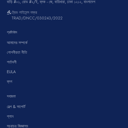
বাড়ি #০১, রোড #২/ই, ব্লক - জে, বারিধারা, ঢাকা ১২১২, বাংলাদেশ
ট্রেড লাইসেন্স নম্বর
gavel
TRAD/DNCC/030243/2022
প্রতিষ্ঠান
আমাদের সম্পর্কে
গোপনীয়তা নীতি
শর্তাবলী
EULA
ব্লগ
সহায়তা
হেল্প & সাপোর্ট
প্লান
সচরাচর জিজ্ঞাস্য