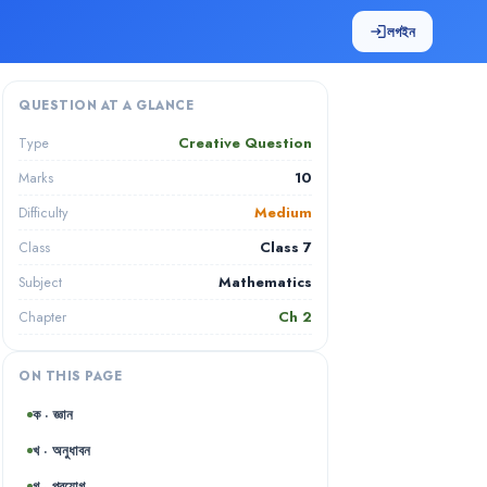
লগইন
login
QUESTION AT A GLANCE
Creative Question
Type
10
Marks
Medium
Difficulty
Class 7
Class
Mathematics
Subject
Ch
2
Chapter
ON THIS PAGE
ক · জ্ঞান
খ · অনুধাবন
গ · প্রয়োগ