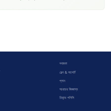
সহায়তা
হেল্প & সাপোর্ট
প্লান
সচরাচর জিজ্ঞাস্য
রিফান্ড পলিসি