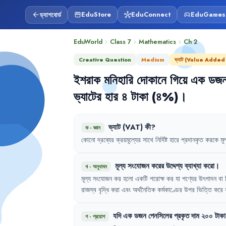
ড্যাশবোর্ড
EduStore
EduConnect
EduGames
arrow_back
storefront
hub
sports_esports
EduWorld
Class 7
Mathematics
Ch
2
chevron_right
chevron_right
chevron_right
Creative Question
Medium
ভ্যাট (Value Added
ইশরাক
মনিহারি
দোকানে
গিয়ে
এক
ডজ
ভ্যাটের
হার
৪
টাকা
(৪%)
।
ভ্যাট
(VAT)
কী
?
ক
·
জ্ঞান
কোনো
দ্রব্যের
ক্রয়মূল্যের
সাথে
নির্দিষ্ট
হারে
প্রদানকৃত
করকে
মূ
মূল্য
সংযোজন
করের
উদ্দেশ্য
ব্যাখ্যা
করো
।
খ
·
অনুধাবন
মূল্য
সংযোজন
কর
হলো
একটি
পরোক্ষ
কর
যা
পণ্যের
উৎপাদন
বা
রাজস্ব
বৃদ্ধি
করা
এবং
অর্থনৈতিক
কর্মকাণ্ডের
উপর
ভিত্তি
করে
যদি
এক
ডজন
পেনসিলের
প্রকৃত
দাম
২০০
টাকা
গ
·
প্রয়োগ