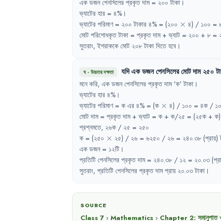
এক
ডজন
পেনসিলের
প্রকৃত
দাম
= 
২০০
টাকা
।
ভ্যাটের
হার
= 
৪%
।
\times
ভ্যাটের
পরিমাণ
= 
২০০
টাকার
৪%
= 
(২০০
×
৪)
/ 
১০০
= 
মোট
পরিশোধকৃত
টাকা
= 
প্রকৃত
দাম
+ 
ভ্যাট
= 
২০০
+ 
৮
= 
সুতরাং
,
ইশরাককে
মোট
২০৮
টাকা
দিতে
হবে
।
যদি
এক
ডজন
পেনসিলের
মোট
দাম
২৫০
ট
ঘ
·
উচ্চতর দক্ষতা
মনে
করি
,
এক
ডজন
পেনসিলের
প্রকৃত
দাম
'
ক
'
টাকা
।
ভ্যাটের
হার
৪%
।
\times
ভ্যাটের
পরিমাণ
= 
ক
এর
৪%
= 
(ক
×
৪)
/ 
১০০
= 
৪ক
/ 
১
মোট
দাম
= 
প্রকৃত
দাম
+ 
ভ্যাট
= 
ক
+ 
ক/২৫
= 
(২৫ক
+ 
ক)
প্রশ্নমতে
,
২৬ক
/ 
২৫
= 
২৫০
\times
ক
= 
(২৫০
×
২৫)
/ 
২৬
= 
৬২৫০
/ 
২৬
= 
২৪০.৩৮
(প্রায়)
এক
ডজন
= 
১২টি
।
প্রতিটি
পেনসিলের
প্রকৃত
দাম
= 
২৪০.৩৮
/ 
১২
= 
২০.০৩
(প্র
সুতরাং
,
প্রতিটি
পেনসিলের
প্রকৃত
দাম
প্রায়
২০.০৩
টাকা
।
SOURCE
Class 7
›
Mathematics
›
Chapter
2
:
সমানুপাত 