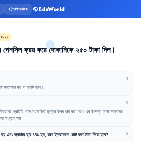
EduWorld
প্রশ্নব্যাংক
public
auto_awesome
 Tax)
ন
পেনসিল
ক্রয়
করে
দোকানিকে
২৫০
টাকা
দিল
।
1
ল্য
সংযোজন
কর
বা
ভ্যাট
বলে
।
2
বিতরণের
প্রতিটি
ধাপে
সংযোজিত
মূল্যের
উপর
ধার্য
করা
হয়
।
এর
উদ্দেশ্য
হলো
সরকারের
কর
সংগ্রহ
করা
।
হয়
এবং
ভ্যাটের
হার
৪%
হয়
,
তবে
ইশরাককে
মোট
কত
টাকা
দিতে
হবে
?
3