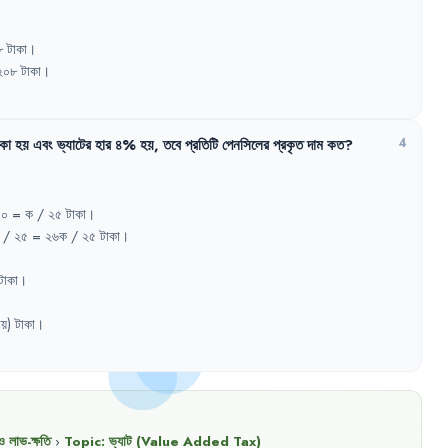
৮
টাকা
।
২০৮
টাকা
।
াকা
হয়
এবং
ভ্যাটের
হার
৪%
হয়
,
তবে
প্রতিটি
পেনসিলের
প্রকৃত
দাম
কত
?
4
০০
= 
ক
/ 
২৫
টাকা
।
/ 
২৫
= 
২৬ক
/ 
২৫
টাকা
।
টাকা
।
ায়)
টাকা
।
ও লাভ-ক্ষতি
›
Topic:
ভ্যাট (Value Added Tax)