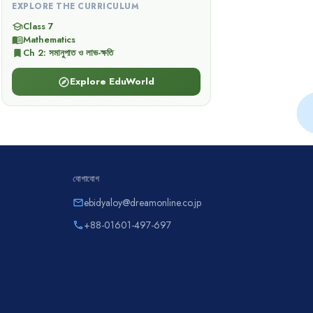
EXPLORE THE CURRICULUM
Class 7
school
Mathematics
menu_book
Ch
2
:
সমানুপাত ও লাভ-ক্ষতি
bookmark
Explore EduWorld
explore
যোগাযোগ
ebidyaloy@dreamonline.co.jp
email
+88-01601-497-697
phone