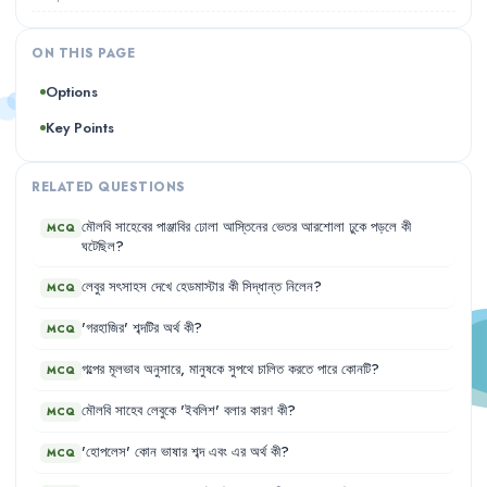
ON THIS PAGE
Options
Key Points
RELATED QUESTIONS
মৌলবি
সাহেবের
পাঞ্জাবির
ঢোলা
আস্তিনের
ভেতর
আরশোলা
ঢুকে
পড়লে
কী
MCQ
ঘটেছিল
?
লেবুর
সৎসাহস
দেখে
হেডমাস্টার
কী
সিদ্ধান্ত
নিলেন
?
MCQ
'
গরহাজির
'
শব্দটির
অর্থ
কী
?
MCQ
গল্পের
মূলভাব
অনুসারে
,
মানুষকে
সুপথে
চালিত
করতে
পারে
কোনটি
?
MCQ
মৌলবি
সাহেব
লেবুকে
'
ইবলিশ
'
বলার
কারণ
কী
?
MCQ
'
হোপলেস
'
কোন
ভাষার
শব্দ
এবং
এর
অর্থ
কী
?
MCQ