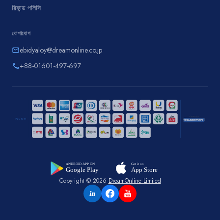
রিফান্ড পলিসি
যোগাযোগ
ebidyaloy@dreamonline.co.jp
email
+88-01601-497-697
phone
Copyright © 2026
DreamOnline Limited
in