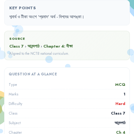
KEY POINTS
শব্দার্থ
ও
টীকা
অংশে
'
প্রমাদ
'
অর্থ
- 
বিপদের
আশঙ্কা
।
SOURCE
Class 7
›
আনন্দপাঠ
›
Chapter
4
:
দীক্ষা
Aligned to the NCTB national curriculum.
QUESTION AT A GLANCE
MCQ
Type
1
Marks
Hard
Difficulty
Class 7
Class
আনন্দপাঠ
Subject
Ch
4
Chapter