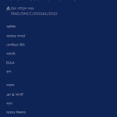
ট্রেড লাইসেন্স নম্বর
gavel
TRAD/DNCC/030243/2022
প্রতিষ্ঠান
আমাদের সম্পর্কে
গোপনীয়তা নীতি
শর্তাবলী
EULA
ব্লগ
সহায়তা
হেল্প & সাপোর্ট
প্লান
সচরাচর জিজ্ঞাস্য