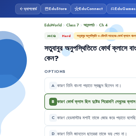
ড্যাশবোর্ড
EduStore
EduConnect
EduGames
arrow_back
storefront
hub
sports_esports
EduWorld
Class 7
আনন্দপাঠ
Ch
4
chevron_right
chevron_right
chevron_right
MCQ
Hard
সতুবাবুর অনুপস্থিতি ও মৌলবি সাহেবের ফোর্থ ক্লাসে বাং
সতুবাবুর
অনুপস্থিতিতে
ফোর্থ
ক্লাসে
বা
কেন
?
OPTIONS
কারণ
তিনি
বাংলা
পড়াতে
স্বচ্ছন্দ
ছিলেন
না
।
A
কারণ
ফোর্থ
ক্লাস
ছিল
দুষ্টের
শিরোমণি
লেবুদের
ক্লাস
B
কারণ
হেডমাস্টার
মশাই
তাকে
জোর
করে
পড়াতে
বলেছি
C
কারণ
তিনি
জানতেন
ছাত্ররা
তাকে
ভয়
পেত
না
।
D