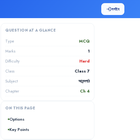
লগইন
login
QUESTION AT A GLANCE
MCQ
Type
1
Marks
Hard
Difficulty
Class 7
Class
আনন্দপাঠ
Subject
Ch
4
Chapter
ON THIS PAGE
Options
Key Points