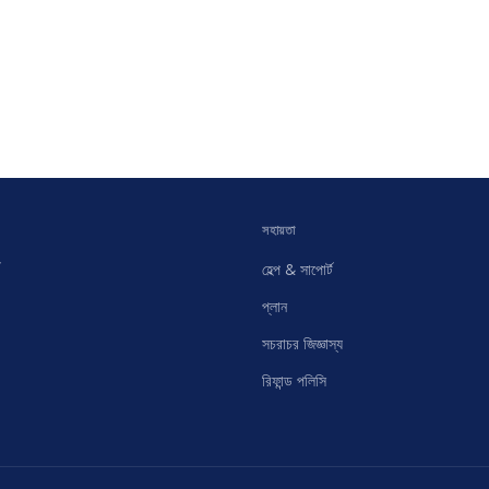
সহায়তা
হেল্প & সাপোর্ট
প্লান
সচরাচর জিজ্ঞাস্য
রিফান্ড পলিসি