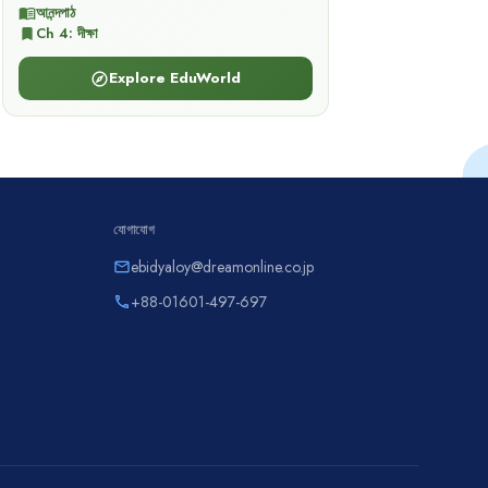
আনন্দপাঠ
menu_book
Ch
4
:
দীক্ষা
bookmark
Explore EduWorld
explore
যোগাযোগ
ebidyaloy@dreamonline.co.jp
email
+88-01601-497-697
phone