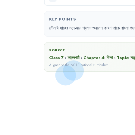
KEY POINTS
মৌলবি
সাহেব
মনে-মনে
প্রমাদ
গুনলেন
কারণ
তাকে
বাংলা
পড়
SOURCE
Class 7
›
আনন্দপাঠ
›
Chapter
4
:
দীক্ষা
›
Topic:
সতু
Aligned to the NCTB national curriculum.