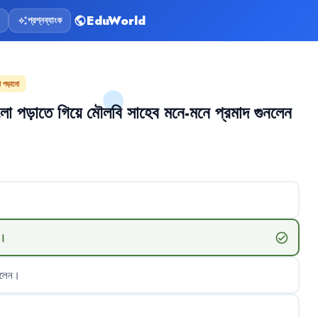
EduWorld
প্রশ্নব্যাংক
public
auto_awesome
লা পড়ানো
ংলা
পড়াতে
গিয়ে
মৌলবি
সাহেব
মনে-মনে
প্রমাদ
গুনলেন
।
check_circle
লেন
।