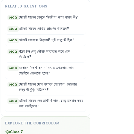
RELATED QUESTIONS
মৌলবি
সাহেব
লেবুকে
'
ইবলিশ
'
বলার
কারণ
কী
?
MCQ
মৌলবি
সাহেব
কোথায়
জায়গির
থাকতেন
?
MCQ
মৌলবি
সাহেবের
নিত্যসঙ্গী
দুটি
বস্তু
কী
ছিল
?
MCQ
পরের
দিন
লেবু
মৌলবি
সাহেবের
কাছে
কেন
MCQ
গিয়েছিল
?
সেকালে
'
ফোর্থ
ক্লাস
'
বলতে
এখনকার
কোন
MCQ
শ্রেণিকে
বোঝানো
হতো
?
মৌলবি
সাহেব
ফোর্থ
ক্লাসে
গোলমাল
এড়ানোর
MCQ
জন্য
কী
বুদ্ধি
আঁটলেন
?
মৌলবি
সাহেব
কেন
মাস্টারি
কাজ
ছেড়ে
চাষবাস
করার
MCQ
কথা
ভাবছিলেন
?
EXPLORE THE CURRICULUM
Class 7
school