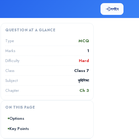
লগইন
login
QUESTION AT A GLANCE
MCQ
Type
1
Marks
Hard
Difficulty
Class 7
Class
কৃষিশিক্ষা
Subject
Ch
3
Chapter
ON THIS PAGE
Options
Key Points