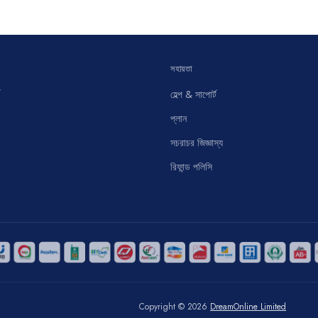
সহায়তা
হেল্প & সাপোর্ট
প্লান
সচরাচর জিজ্ঞাস্য
রিফান্ড পলিসি
Copyright © 2026
DreamOnline Limited