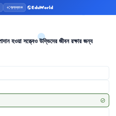
EduWorld
প্রশ্নব্যাংক
public
auto_awesome
াদান
হওয়া
সত্ত্বেও
উদ্ভিদের
জীবন
রক্ষার
জন্য
check_circle