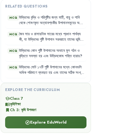
RELATED QUESTIONS
উদ্ভিদের
বৃদ্ধি
ও
পরিপুষ্টির
জন্য
মাটি
,
বায়ু
ও
পানি
MCQ
থেকে
শোষণকৃত
অত্যাবশ্যকীয়
উপাদানসমূহের
অভাব
অন্য
কোনো
উপাদান
দ্বারা
পূরণ
করা
যায়
না
কেন
?
জৈব
সার
ও
রাসায়নিক
সারের
মধ্যে
প্রধান
পার্থক্য
MCQ
কী
,
যা
উদ্ভিদের
পুষ্টি
উপাদান
সরবরাহে
তাদের
ভূমিকা
নির্দেশ
করে
?
উদ্ভিদের
কোন
পুষ্টি
উপাদানের
অভাবে
মূল
গঠন
ও
MCQ
বৃদ্ধিতে
সমস্যা
হয়
এবং
উদ্ভিদকোষ
শক্তি
হারায়
?
উদ্ভিদের
মোট
১৭টি
পুষ্টি
উপাদানের
মধ্যে
কোনগুলি
MCQ
অধিক
পরিমাণে
ব্যবহৃত
হয়
এবং
তাদের
সঠিক
সংখ্যা
কত
?
EXPLORE THE CURRICULUM
Class 7
school
কৃষিশিক্ষা
menu_book
Ch
3
:
কৃষি উপকরণ
bookmark
Explore EduWorld
explore