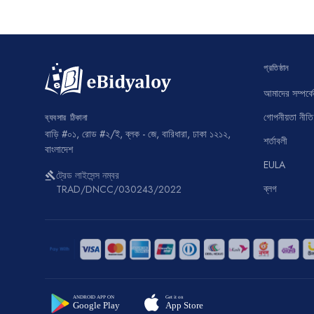
প্রতিষ্ঠান
আমাদের সম্পর্কে
গোপনীয়তা নীতি
ব্যবসার ঠিকানা
বাড়ি #০১, রোড #২/ই, ব্লক - জে, বারিধারা, ঢাকা ১২১২,
শর্তাবলী
বাংলাদেশ
EULA
ট্রেড লাইসেন্স নম্বর
gavel
ব্লগ
TRAD/DNCC/030243/2022