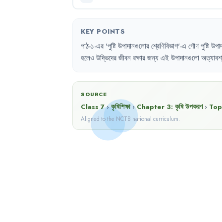
KEY POINTS
পাঠ-১-এর
'
পুষ্টি
উপাদানগুলোর
শ্রেণিবিভাগ'-এ
গৌণ
পুষ্টি
উপাদ
হলেও
উদ্ভিদের
জীবন
রক্ষার
জন্য
এই
উপাদানগুলো
অত্যাবশ
SOURCE
Class 7
›
কৃষিশিক্ষা
›
Chapter
3
:
কৃষি উপকরণ
›
Top
Aligned to the NCTB national curriculum.