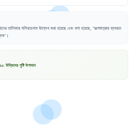
ানের
তালিকায়
মলিবডেনাম
উল্লেখ
করা
হয়েছে
এবং
বলা
হয়েছে
,
'
অল্পমাত্রায়
ব্যবহৃত
্যক
'।
ic:
উদ্ভিদের পুষ্টি উপাদান