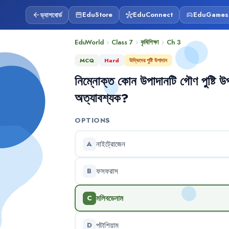
ড্যাশবোর্ড
EduStore
EduConnect
EduGames
arrow_back
storefront
hub
sports_esports
EduWorld
Class 7
কৃষিশিক্ষা
Ch
3
chevron_right
chevron_right
chevron_right
MCQ
Hard
উদ্ভিদের পুষ্টি উপাদান
নিম্নোক্ত
কোন
উপাদানটি
গৌণ
পুষ্টি
উপ
অত্যাবশ্যক
?
OPTIONS
নাইট্রোজেন
A
ফসফরাস
B
মলিবডেনাম
C
পটাশিয়াম
D