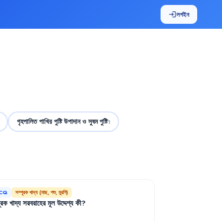
লগইন
login
গৃহপালিত পাখির পুষ্টি উপাদান ও সুষম পুষ্টি
1
CQ
সম্পূরক খাদ্য (মাছ, পশু, মুরগি)
ূরক
খাদ্য
সরবরাহের
মূল
উদ্দেশ্য
কী
?