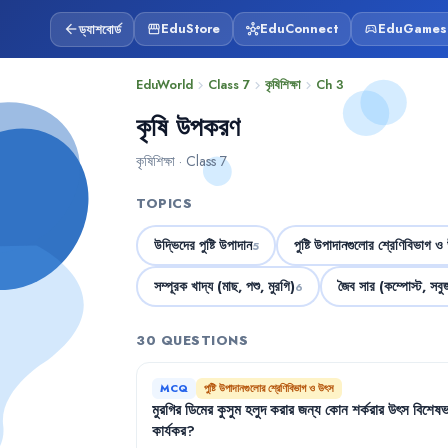
ড্যাশবোর্ড
EduStore
EduConnect
EduGames
arrow_back
storefront
hub
sports_esports
EduWorld
Class 7
কৃষিশিক্ষা
Ch 3
chevron_right
chevron_right
chevron_right
কৃষি উপকরণ
কৃষিশিক্ষা · Class 7
TOPICS
উদ্ভিদের পুষ্টি উপাদান
পুষ্টি উপাদানগুলোর শ্রেণিবিভাগ ও
5
সম্পূরক খাদ্য (মাছ, পশু, মুরগি)
জৈব সার (কম্পোস্ট, সবু
6
30 QUESTIONS
MCQ
পুষ্টি উপাদানগুলোর শ্রেণিবিভাগ ও উৎস
মুরগির
ডিমের
কুসুম
হলুদ
করার
জন্য
কোন
শর্করার
উৎস
বিশেষভ
কার্যকর
?