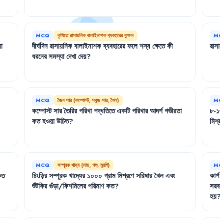
MCQ
কৃষিতে রাসায়নিক বালাইনাশক ব্যবহারের কুফল
M
া
দীর্ঘদিন
রাসায়নিক
বালাইনাশক
ব্যবহারের
ফলে
শস্য
ক্ষেতে
কী
রাস
ধরনের
সমস্যা
দেখা
দেয়
?
MCQ
জৈব সার (কম্পোস্ট, সবুজ সার, খৈল)
M
কম্পোস্ট
সার
তৈরির
পরিখা
পদ্ধতিতে
একটি
পরিখার
আদর্শ
গভীরতা
৮-১
কত
হওয়া
উচিত
?
মিশ্
MCQ
সম্পূরক খাদ্য (মাছ, পশু, মুরগি)
M
কত
চিংড়ির
সম্পূরক
খাদ্যের
১০০০
গ্রাম
মিশ্রণে
সরিষার
খৈল
এবং
কার্প
শুঁটকির
গুঁড়া/ফিশমিলের
পরিমাণ
কত
?
সরব
হয়