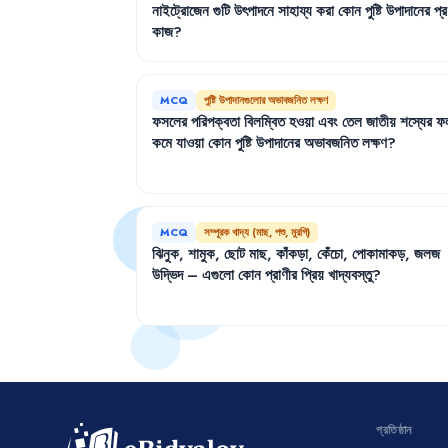
নাইট্রোজেন
গুটি
উৎপাদনে
সাহায্য
করা
কোন
পুষ্টি
উপাদানের
প্
কাজ
?
MCQ
পুষ্টি উপাদানগুলোর অভাবজনিত লক্ষণ
ফসলের
পরিপক্বতা
বিলম্বিত
হওয়া
এবং
তেল
জাতীয়
শস্যের
ফ
কমে
যাওয়া
কোন
পুষ্টি
উপাদানের
অভাবজনিত
লক্ষণ
?
MCQ
সম্পূরক খাদ্য (মাছ, পশু, মুরগি)
ঝিনুক
,
শামুক
,
ছোট
মাছ
,
কাঁকড়া
,
কেঁচো
,
পোকামাকড়
,
জলজ
উদ্ভিদ
–
এগুলো
কোন
প্রাণীর
প্রিয়
খাদ্যবস্তু
?
প্রতিষ্ঠান