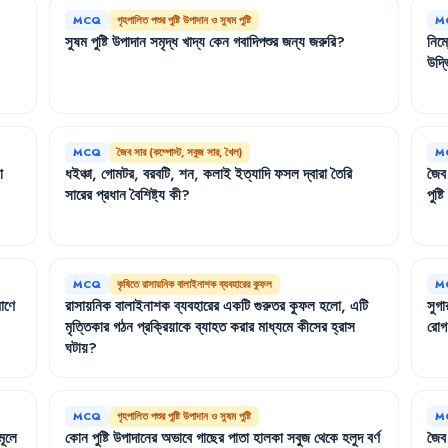
MCQ
গৃহপালিত পশুর পুষ্টি উপাদান ও সুষম পুষ্টি
M
সুষম
পুষ্টি
উপাদান
সমৃদ্ধ
খাদ্য
কেন
গবাদিপশুর
জন্য
জরুরি
?
নিম্
উদ্ভ
MCQ
জৈব সার (কম্পোস্ট, সবুজ সার, খৈল)
M
া
ধইঞ্চা
,
গোমটর
,
বরবটি
,
শন
,
কলাই
ইত্যাদি
ফসল
দ্বারা
তৈরি
জৈব
সারের
প্রধান
বৈশিষ্ট্য
কী
?
পুষ্টি
MCQ
কৃষিতে রাসায়নিক বালাইনাশক ব্যবহারের কুফল
M
াণে
রাসায়নিক
বালাইনাশক
ব্যবহারের
একটি
গুরুতর
কুফল
হলো
,
এটি
সুগা
মৃত্তিকার
গঠন
প্রক্রিয়াকে
ব্যাহত
করার
মাধ্যমে
কীসের
হ্রাস
রোগ
ঘটায়
?
MCQ
গৃহপালিত পশুর পুষ্টি উপাদান ও সুষম পুষ্টি
M
মূলে
কোন
পুষ্টি
উপাদানের
অভাবে
গাছের
পাতা
হালকা
সবুজ
থেকে
হলুদ
বর্ণ
জৈব