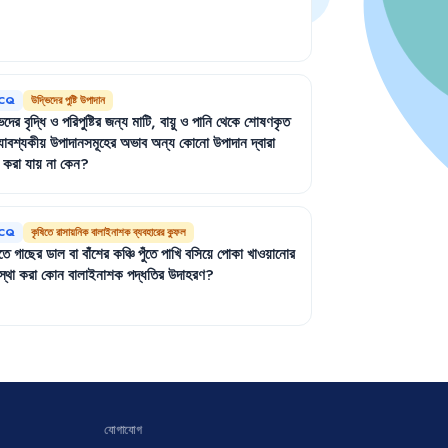
CQ
উদ্ভিদের পুষ্টি উপাদান
িদের
বৃদ্ধি
ও
পরিপুষ্টির
জন্য
মাটি
,
বায়ু
ও
পানি
থেকে
শোষণকৃত
যাবশ্যকীয়
উপাদানসমূহের
অভাব
অন্য
কোনো
উপাদান
দ্বারা
করা
যায়
না
কেন
?
CQ
কৃষিতে রাসায়নিক বালাইনাশক ব্যবহারের কুফল
তে
গাছের
ডাল
বা
বাঁশের
কঞ্চি
পুঁতে
পাখি
বসিয়ে
পোকা
খাওয়ানোর
স্থা
করা
কোন
বালাইনাশক
পদ্ধতির
উদাহরণ
?
যোগাযোগ