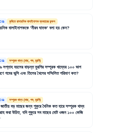
CQ
কৃষিতে রাসায়নিক বালাইনাশক ব্যবহারের কুফল
ায়নিক
বালাইনাশককে
'
নীরব
ঘাতক
'
বলা
হয়
কেন
?
CQ
সম্পূরক খাদ্য (মাছ, পশু, মুরগি)
৬
সপ্তাহ
বয়সের
বাড়ন্ত
মুরগির
সম্পূরক
খাদ্যের
১০০
ভাগ
রণে
গমের
ভুসি
এবং
তিলের
খৈলের
সম্মিলিত
পরিমাণ
কত
?
CQ
সম্পূরক খাদ্য (মাছ, পশু, মুরগি)
জাতীয়
বড়
মাছের
জন্য
পুকুরে
দৈনিক
কত
হারে
সম্পূরক
খাদ্য
রাহ
করা
উচিত
,
যদি
পুকুরে
সব
মাছের
মোট
ওজন
১০০
কেজি
?