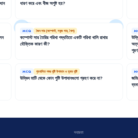
রধান
ধারণ
করে
এবং
বীজ
অপুষ্ট
হয়
?
MCQ
জৈব সার (কম্পোস্ট, সবুজ সার, খৈল)
M
লন
কম্পোস্ট
সার
তৈরির
পরিখা
পদ্ধতিতে
একটি
পরিখা
খালি
রাখার
উদ্ভ
যৌক্তিক
কারণ
কী
?
অত্
পূরণ
MCQ
গৃহপালিত পশুর পুষ্টি উপাদান ও সুষম পুষ্টি
M
উদ্ভিদ
মাটি
থেকে
কোন
পুষ্টি
উপাদানগুলো
গ্রহণ
করে
না
?
জমি
ব্যব
সহায়তা