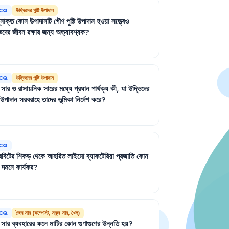
CQ
উদ্ভিদের পুষ্টি উপাদান
নোক্ত
কোন
উপাদানটি
গৌণ
পুষ্টি
উপাদান
হওয়া
সত্ত্বেও
িদের
জীবন
রক্ষার
জন্য
অত্যাবশ্যক
?
CQ
উদ্ভিদের পুষ্টি উপাদান
সার
ও
রাসায়নিক
সারের
মধ্যে
প্রধান
পার্থক্য
কী
,
যা
উদ্ভিদের
উপাদান
সরবরাহে
তাদের
ভূমিকা
নির্দেশ
করে
?
CQ
রবিটের
শিকড়
থেকে
আহরিত
লাইমো
ব্যাকটেরিয়া
প্রজাতি
কোন
দমনে
কার্যকর
?
CQ
জৈব সার (কম্পোস্ট, সবুজ সার, খৈল)
সার
ব্যবহারের
ফলে
মাটির
কোন
গুণাগুণের
উন্নতি
হয়
?