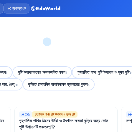
EduWorld
প্রশ্নব্যাংক
public
auto_awesome
 উৎস
পুষ্টি উপাদানগুলোর অভাবজনিত লক্ষণ
গৃহপালিত পশুর পুষ্টি উপাদান ও সুষম পুষ্টি
1
1
6
জ সার, খৈল)
কৃষিতে রাসায়নিক বালাইনাশক ব্যবহারের কুফল
5
4
MCQ
গৃহপালিত পাখির পুষ্টি উপাদান ও সুষম পুষ্টি
M
াবে
গৃহপালিত
পাখির
ডিমের
উর্বরা
ও
উৎপাদন
ক্ষমতা
বৃদ্ধির
জন্য
কোন
সম্প
পুষ্টি
উপাদানটি
গুরুত্বপূর্ণ
?