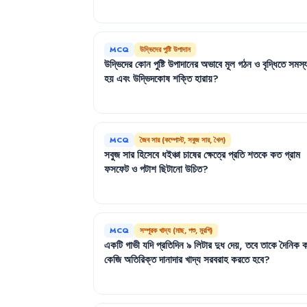
MCQ
উদ্ভিদের পুষ্টি উপাদান
উদ্ভিদের
কোন
পুষ্টি
উপাদানের
অভাবে
মূল
গঠন
ও
বৃদ্ধিতে
সমস্য
হয়
এবং
উদ্ভিদকোষ
শক্তি
হারায়
?
MCQ
জৈব সার (কম্পোস্ট, সবুজ সার, খৈল)
সবুজ
সার
হিসেবে
ধইঞ্চা
চাষের
ক্ষেত্রে
প্রতি
শতকে
কত
গ্রাম
ফসফেট
ও
পটাশ
ছিটানো
উচিত
?
MCQ
সম্পূরক খাদ্য (মাছ, পশু, মুরগি)
একটি
গাভী
যদি
প্রতিদিন
৯
লিটার
দুধ
দেয়
,
তবে
তাকে
দৈনিক
কেজি
অতিরিক্ত
দানাদার
খাদ্য
সরবরাহ
করতে
হবে
?