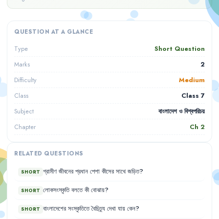
QUESTION AT A GLANCE
Short Question
Type
2
Marks
Medium
Difficulty
Class 7
Class
বাংলাদেশ ও বিশ্বপরিচয়
Subject
Ch
2
Chapter
RELATED QUESTIONS
গ্রামীণ
জীবনের
প্রধান
পেশা
কীসের
সাথে
জড়িত
?
SHORT
লোকসংস্কৃতি
বলতে
কী
বোঝায়
?
SHORT
বাংলাদেশের
সংস্কৃতিতে
বৈচিত্র্য
দেখা
যায়
কেন
?
SHORT