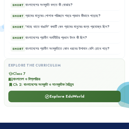
বাংলাদেশের
সংস্কৃতি
বলতে
কী
বোঝায়
?
SHORT
গ্রামের
মানুষের
পোশাক
পরিচ্ছদে
শহুরে
প্রভাব
কীভাবে
পড়েছে
?
SHORT
'
মাছে
ভাতে
বাঙালি
'
কথাটি
কেন
গ্রামের
মানুষের
জন্য
প্রযোজ্য
ছিল
?
SHORT
বাংলাদেশের
গ্রামীণ
অর্থনীতির
প্রধান
উৎস
কী
ছিল
?
SHORT
বাংলাদেশের
গ্রামীণ
সংস্কৃতিতে
কোন
ধরনের
উপাদান
বেশি
চোখে
পড়ে
?
SHORT
EXPLORE THE CURRICULUM
Class 7
school
বাংলাদেশ ও বিশ্বপরিচয়
menu_book
Ch
2
:
বাংলাদেশের সংস্কৃতি ও সাংস্কৃতিক বৈচিত্র্য
bookmark
Explore EduWorld
explore