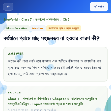
লগইন
arrow_back
login
EduWorld
Class 7
বাংলাদেশ ও বিশ্বপরিচয়
Ch
2
chevron_right
chevron_right
chevron_right
Short Question
Medium
বাংলাদেশের গ্রাম ও শহরের সংস্কৃতি
বর্তমানে
গ্রামে
মাছ
সহজলভ্য
না
হওয়ার
কারণ
কী
?
ANSWER
অনেক
নদী
নালা
ভরাট
হয়ে
যাওয়ায়
এবং
জমিতে
কীটনাশক
ও
রাসায়নিক
সার
ব্যবহারের
ফলে
এর
নির্যাস
পানিতে
পড়ে
ছোটো
ছোটো
মাছ
ও
মাছের
ডিম
নষ্ট
হয়ে
যাচ্ছে
,
তাই
এখন
গ্রামে
মাছ
সহজলভ্য
নয়
।
SOURCE
Class 7
›
বাংলাদেশ ও বিশ্বপরিচয়
›
Chapter
2
:
বাংলাদেশের সংস্কৃতি ও
সাংস্কৃতিক বৈচিত্র্য
›
Topic:
বাংলাদেশের গ্রাম ও শহরের সংস্কৃতি
Aligned to the NCTB national curriculum.