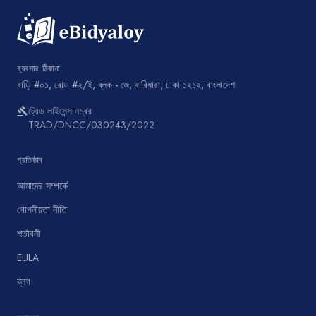
ব্যবসার ঠিকানা
বাড়ি #০১, রোড #২/ই, ব্লক - জে, বারিধারা, ঢাকা ১২১২, বাংলাদেশ
ট্রেড লাইসেন্স নম্বর
gavel
TRAD/DNCC/030243/2022
প্রতিষ্ঠান
আমাদের সম্পর্কে
গোপনীয়তা নীতি
শর্তাবলী
EULA
ব্লগ