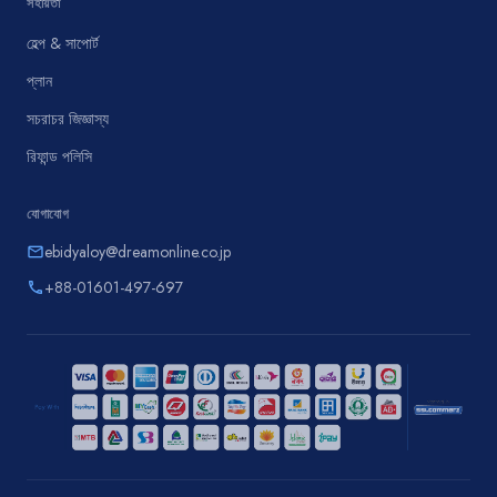
সহায়তা
হেল্প & সাপোর্ট
প্লান
সচরাচর জিজ্ঞাস্য
রিফান্ড পলিসি
যোগাযোগ
ebidyaloy@dreamonline.co.jp
email
+88-01601-497-697
phone