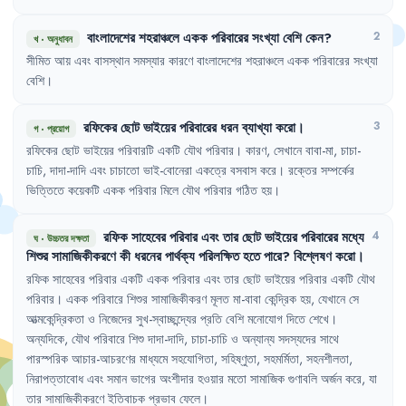
বাংলাদেশের
শহরাঞ্চলে
একক
পরিবারের
সংখ্যা
বেশি
কেন
?
2
খ
·
অনুধাবন
সীমিত
আয়
এবং
বাসস্থান
সমস্যার
কারণে
বাংলাদেশের
শহরাঞ্চলে
একক
পরিবারের
সংখ্যা
বেশি
।
রফিকের
ছোট
ভাইয়ের
পরিবারের
ধরন
ব্যাখ্যা
করো
।
3
গ
·
প্রয়োগ
রফিকের
ছোট
ভাইয়ের
পরিবারটি
একটি
যৌথ
পরিবার
।
কারণ
,
সেখানে
বাবা-মা
,
চাচা-
চাচি
,
দাদা-দাদি
এবং
চাচাতো
ভাই-বোনেরা
একত্রে
বসবাস
করে
।
রক্তের
সম্পর্কের
ভিত্তিতে
কয়েকটি
একক
পরিবার
মিলে
যৌথ
পরিবার
গঠিত
হয়
।
রফিক
সাহেবের
পরিবার
এবং
তার
ছোট
ভাইয়ের
পরিবারের
মধ্যে
4
ঘ
·
উচ্চতর দক্ষতা
শিশুর
সামাজিকীকরণে
কী
ধরনের
পার্থক্য
পরিলক্ষিত
হতে
পারে
?
বিশ্লেষণ
করো
।
রফিক
সাহেবের
পরিবার
একটি
একক
পরিবার
এবং
তার
ছোট
ভাইয়ের
পরিবার
একটি
যৌথ
পরিবার
।
একক
পরিবারে
শিশুর
সামাজিকীকরণ
মূলত
মা-বাবা
কেন্দ্রিক
হয়
,
যেখানে
সে
আত্মকেন্দ্রিকতা
ও
নিজেদের
সুখ-স্বাচ্ছন্দ্যের
প্রতি
বেশি
মনোযোগ
দিতে
শেখে
।
অন্যদিকে
,
যৌথ
পরিবারে
শিশু
দাদা-দাদি
,
চাচা-চাচি
ও
অন্যান্য
সদস্যদের
সাথে
পারস্পরিক
আচার-আচরণের
মাধ্যমে
সহযোগিতা
,
সহিষ্ণুতা
,
সহমর্মিতা
,
সহনশীলতা
,
নিরাপত্তাবোধ
এবং
সমান
ভাগের
অংশীদার
হওয়ার
মতো
সামাজিক
গুণাবলি
অর্জন
করে
,
যা
তার
সামাজিকীকরণে
ইতিবাচক
প্রভাব
ফেলে
।