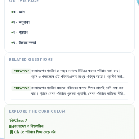
ON THIS PAGE
ক · জ্ঞান
খ · অনুধাবন
গ · প্রয়োগ
ঘ · উচ্চতর দক্ষতা
RELATED QUESTIONS
বাংলাদেশের
গ্রামীণ
ও
শহুরে
সমাজে
বিভিন্ন
ধরনের
পরিবার
দেখা
যায়
।
CREATIVE
গ্রাম
ও
শহরভেদে
এই
পরিবারগুলোর
মধ্যে
পার্থক্য
আছে
।
গ্রামীণ
সমাজে
যৌথপরিবারই
বেশি
দেখা
যায়
,
যেখানে
কৃষিকাজ
প্রধান
জীবিকা
।
অন্যদিকে
,
শহরাঞ্চলে
সীমিত
আয়
ও
বাসস্থান
সমস্যার
কারণে
একক
পরিবারই
প্রধান
বাংলাদেশের
গ্রামীণ
সমাজে
পরিবারের
ক্ষমতা
পিতার
হাতেই
বেশি
লক্ষ
করা
CREATIVE
রূপ
।
যায়
।
গ্রামে
যেসব
পরিবারে
পুরুষরা
প্রবাসী
,
সেসব
পরিবারে
নারীদের
সীমিত
হলেও
সিদ্ধান্ত
নেওয়ার
সুযোগ
থাকে
।
শহরে
শিক্ষিত
মধ্যবিত্ত
ও
উচ্চবিত্ত
পরিবারে
নেতৃত্ব
কেবল
স্বামীর
হাতেই
ন্যস্ত
থাকে
না
,
সিদ্ধান্ত
গ্রহণের
ক্ষেত্রে
স্বামীরা
স্ত্রীর
মতামতকেও
যথেষ্ট
গুরুত্ব
দিয়ে
থাকেন
।
EXPLORE THE CURRICULUM
Class 7
school
বাংলাদেশ ও বিশ্বপরিচয়
menu_book
Ch
3
:
পরিবারে শিশুর বেড়ে ওঠা
bookmark