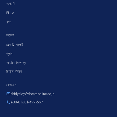
শর্তাবলী
EULA
ব্লগ
সহায়তা
হেল্প & সাপোর্ট
প্লান
সচরাচর জিজ্ঞাস্য
রিফান্ড পলিসি
যোগাযোগ
ebidyaloy@dreamonline.co.jp
email
+88-01601-497-697
phone