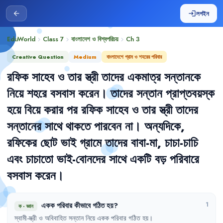
লগইন
arrow_back
login
EduWorld
Class 7
বাংলাদেশ ও বিশ্বপরিচয়
Ch
3
chevron_right
chevron_right
chevron_right
Creative Question
Medium
বাংলাদেশে গ্রাম ও শহরের পরিবার
রফিক
সাহেব
ও
তার
স্ত্রী
তাদের
একমাত্র
সন্তানকে
নিয়ে
শহরে
বসবাস
করেন
।
তাদের
সন্তান
প্রাপ্তবয়স্ক
হয়ে
বিয়ে
করার
পর
রফিক
সাহেব
ও
তার
স্ত্রী
তাদের
সন্তানের
সাথে
থাকতে
পারবেন
না
।
অন্যদিকে
,
রফিকের
ছোট
ভাই
গ্রামে
তাদের
বাবা-মা
,
চাচা-চাচি
এবং
চাচাতো
ভাই-বোনদের
সাথে
একটি
বড়
পরিবারে
বসবাস
করেন
।
একক
পরিবার
কীভাবে
গঠিত
হয়
?
1
ক
·
জ্ঞান
স্বামী-স্ত্রী
ও
অবিবাহিত
সন্তান
নিয়ে
একক
পরিবার
গঠিত
হয়
।