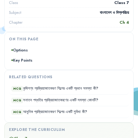
Class 7
Class
বাংলাদেশ ও বিশ্বপরিচয়
Subject
Ch
4
Chapter
ON THIS PAGE
Options
Key Points
RELATED QUESTIONS
কৃষিপণ্য
প্রক্রিয়াজাতকরণ
শিল্পের
একটি
প্রধান
সমস্যা
কী
?
MCQ
সনাতন
পদ্ধতির
প্রক্রিয়াজাতকরণের
একটি
সমস্যা
কোনটি
?
MCQ
আধুনিক
প্রক্রিয়াজাতকরণ
শিল্পের
একটি
সুবিধা
কী
?
MCQ
EXPLORE THE CURRICULUM