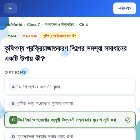
লগইন
arrow_back
login
EduWorld
Class 7
বাংলাদেশ ও বিশ্বপরিচয়
Ch
4
chevron_right
chevron_right
chevron_right
MCQ
Medium
কৃষিপণ্য প্রক্রিয়াজাতকরণ শিল্প
কৃষিপণ্য
প্রক্রিয়াজাতকরণ
শিল্পের
সমস্যা
সমাধানের
একটি
উপায়
কী
?
OPTIONS
বিদেশি
পণ্যের
আমদানি
বৃদ্ধি
A
কৃষিজ
পণ্য
সংরক্ষণের
সুযোগ
কমানো
B
উচ্চশিক্ষা
ও
গবেষণায়
বহুমুখী
উদ্ভাবনী
সম্ভাবনার
সুযোগ
সৃষ্টি
করা
check_circle
C
ব্যবস্থাপনা
দক্ষতার
অভাব
বজায়
রাখা
D