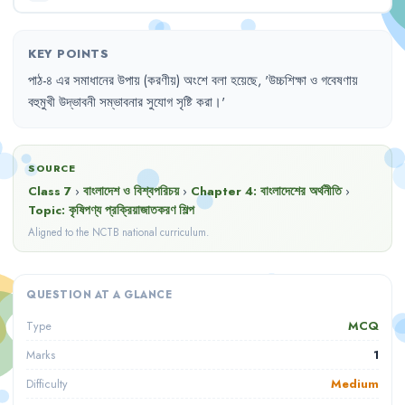
KEY POINTS
পাঠ-৪
এর
সমাধানের
উপায়
(করণীয়)
অংশে
বলা
হয়েছে
,
'
উচ্চশিক্ষা
ও
গবেষণায়
বহুমুখী
উদ্ভাবনী
সম্ভাবনার
সুযোগ
সৃষ্টি
করা
।'
SOURCE
Class 7
›
বাংলাদেশ ও বিশ্বপরিচয়
›
Chapter
4
:
বাংলাদেশের অর্থনীতি
›
Topic:
কৃষিপণ্য প্রক্রিয়াজাতকরণ শিল্প
Aligned to the NCTB national curriculum.
QUESTION AT A GLANCE
MCQ
Type
1
Marks
Medium
Difficulty