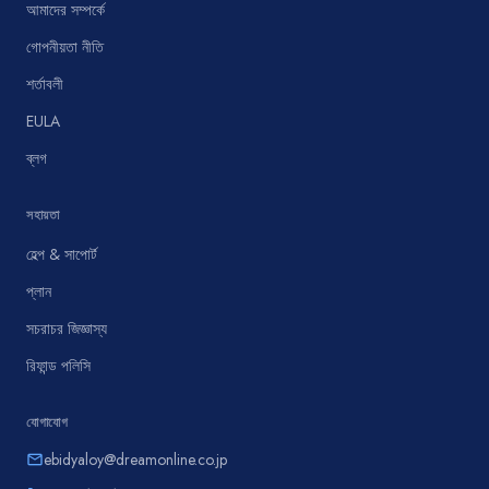
আমাদের সম্পর্কে
গোপনীয়তা নীতি
শর্তাবলী
EULA
ব্লগ
সহায়তা
হেল্প & সাপোর্ট
প্লান
সচরাচর জিজ্ঞাস্য
রিফান্ড পলিসি
যোগাযোগ
ebidyaloy@dreamonline.co.jp
email