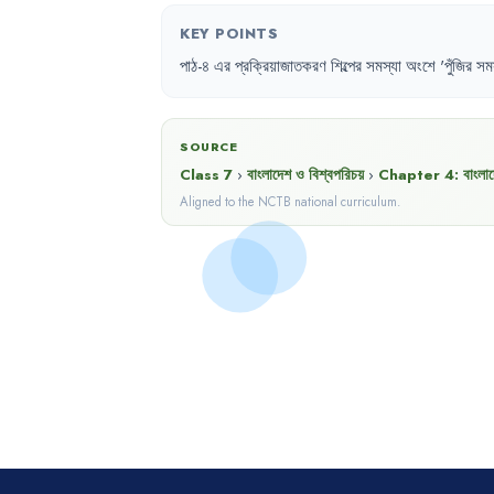
KEY POINTS
পাঠ-৪
এর
প্রক্রিয়াজাতকরণ
শিল্পের
সমস্যা
অংশে
'
পুঁজির
সমস
SOURCE
Class 7
›
বাংলাদেশ ও বিশ্বপরিচয়
›
Chapter
4
:
বাংলা
Aligned to the NCTB national curriculum.