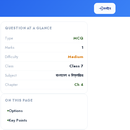
লগইন
login
QUESTION AT A GLANCE
MCQ
Type
1
Marks
Medium
Difficulty
Class 7
Class
বাংলাদেশ ও বিশ্বপরিচয়
Subject
Ch
4
Chapter
ON THIS PAGE
Options
Key Points