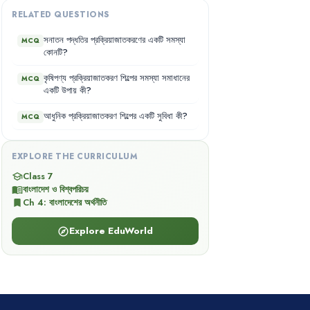
RELATED QUESTIONS
সনাতন
পদ্ধতির
প্রক্রিয়াজাতকরণের
একটি
সমস্যা
MCQ
কোনটি
?
কৃষিপণ্য
প্রক্রিয়াজাতকরণ
শিল্পের
সমস্যা
সমাধানের
MCQ
একটি
উপায়
কী
?
আধুনিক
প্রক্রিয়াজাতকরণ
শিল্পের
একটি
সুবিধা
কী
?
MCQ
EXPLORE THE CURRICULUM
Class 7
school
বাংলাদেশ ও বিশ্বপরিচয়
menu_book
Ch
4
:
বাংলাদেশের অর্থনীতি
bookmark
Explore EduWorld
explore