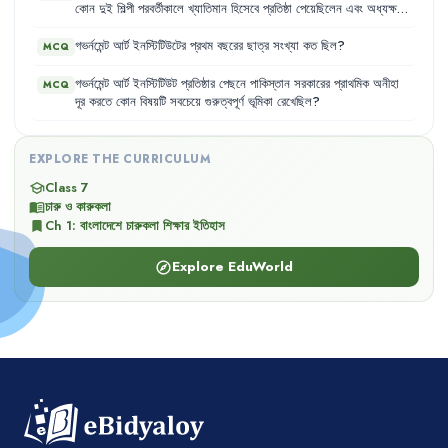
কোন
দুই
শিল্পী
পরবর্তীকালে
খ্যাতিমান
হিসেবে
প্রতিষ্ঠা
পেয়েছিলেন
এবং
অধ্যক্ষ
হিসেবেও
দায়িত্ব
পালন
করেছেন
?
গভর্নমেন্ট
আর্ট
ইনস্টিটিউটের
প্রথম
বছরের
ছাত্র
সংখ্যা
কত
ছিল
?
MCQ
গভর্নমেন্ট
আর্ট
ইনস্টিটিউট
প্রতিষ্ঠার
পেছনে
পাকিস্তান
সরকারের
প্রাথমিক
অনীহা
MCQ
দূর
করতে
কোন
বিষয়টি
সবচেয়ে
গুরুত্বপূর্ণ
ভূমিকা
রেখেছিল
?
EXPLORE THE CURRICULUM
Class 7
school
চারু ও কারুকলা
menu_book
Ch
1
:
বাংলাদেশে চারুকলা শিক্ষার ইতিহাস
bookmark
Explore EduWorld
explore