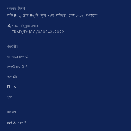
ব্যবসার ঠিকানা
বাড়ি #০১, রোড #২/ই, ব্লক - জে, বারিধারা, ঢাকা ১২১২, বাংলাদেশ
ট্রেড লাইসেন্স নম্বর
gavel
TRAD/DNCC/030243/2022
প্রতিষ্ঠান
আমাদের সম্পর্কে
গোপনীয়তা নীতি
শর্তাবলী
EULA
ব্লগ
সহায়তা
হেল্প & সাপোর্ট