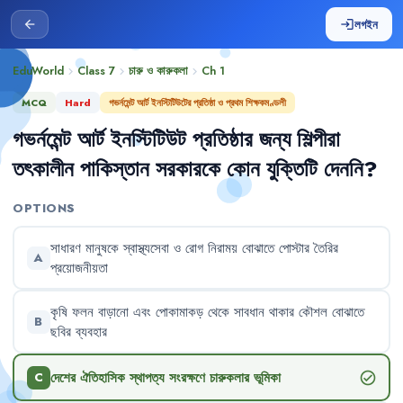
লগইন
arrow_back
login
EduWorld
Class 7
চারু ও কারুকলা
Ch
1
chevron_right
chevron_right
chevron_right
MCQ
Hard
গভর্নমেন্ট আর্ট ইনস্টিটিউটের প্রতিষ্ঠা ও প্রথম শিক্ষকমণ্ডলী
গভর্নমেন্ট
আর্ট
ইনস্টিটিউট
প্রতিষ্ঠার
জন্য
শিল্পীরা
তৎকালীন
পাকিস্তান
সরকারকে
কোন
যুক্তিটি
দেননি
?
OPTIONS
সাধারণ
মানুষকে
স্বাস্থ্যসেবা
ও
রোগ
নিরাময়
বোঝাতে
পোস্টার
তৈরির
A
প্রয়োজনীয়তা
কৃষি
ফলন
বাড়ানো
এবং
পোকামাকড়
থেকে
সাবধান
থাকার
কৌশল
বোঝাতে
B
ছবির
ব্যবহার
দেশের
ঐতিহাসিক
স্থাপত্য
সংরক্ষণে
চারুকলার
ভূমিকা
check_circle
C