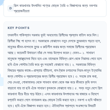
শিল্প
কারখানার
উৎপাদিত
পণ্যের
মোড়ক
তৈরি
ও
বিজ্ঞাপনের
জন্য
নকশার
D
প্রয়োজনীয়তা
KEY POINTS
তৎকালীন
পাকিস্তান
সরকার
খুবই
অবহেলায়
শিল্পীদের
প্রস্তাব
বাতিল
করে
দিল
।
শিল্পীরা
পিছ
পা
হলেন
না
।
সরকারকে
বোঝালেন
নতুন
দেশকে
সুন্দরভাবে
গড়তে
হলে
,
মানুষের
জীবন-যাপনকে
সুন্দর
ও
রুচিশীল
করার
জন্য
সমাজে
শিল্পীদের
প্রয়োজন
আছে
।
কয়েকটি
উদাহরণ
তাঁরা
সে
সময়
উল্লেখ
করেন
।
যেমন–
১.
সাধারণ
মানুষকে
স্বাস্থ্যসেবা
দিতে
হবে
এবং
তাদেরকে
বিভিন্ন
রোগ
থেকে
নিরাময়
পেতে
হলে
ছবি
এঁকে
পোস্টার
তৈরি
করে
খুব
সহজেই
বোঝানো
যায়
।
২.
সরকারের
বিভিন্ন
বিষয়ের
প্রচার
কাজে—রাস্তায়
হাঁটাচলা
,
বাস-ট্রাক
চলাচলের
নিয়ম-কানুন
ইত্যাদির
জন্য
পোস্টার
ও
প্রচারপত্রের
জন্য
শিল্পীর
প্রয়োজন
হবে
।
৩.
সহজে
চাষ
করা
,
সেচ
দেওয়া
,
পোকামাকড়
থেকে
সাবধান
থাকা
থেকে
শুরু
করে
কীভাবে
কৃষি
ফলন
বাড়ানো
যায়
তা
ছবি
এঁকে
সাধারণ
কৃষককে
বোঝানো
যায়
।
৫.
সদ্য
নতুন
দেশে
শিল্প
কারখানা
ধীরে
ধীরে
গড়ে
উঠবে
।
এসব
কারখানার
উৎপাদনের
পর
বাজারে
ও
বিদেশে
রপ্তানি
করতে
গেলে
নানারকম
রঙে
মোড়ক
তৈরি
করতে
হবে
।
নকশা
ও
ছবি
আঁকতে
হবে
।
ছবি
এঁকে
বিজ্ঞাপন
করতে
হবে
।
ঐতিহাসিক
স্থাপত্য
সংরক্ষণের
বিষয়টি