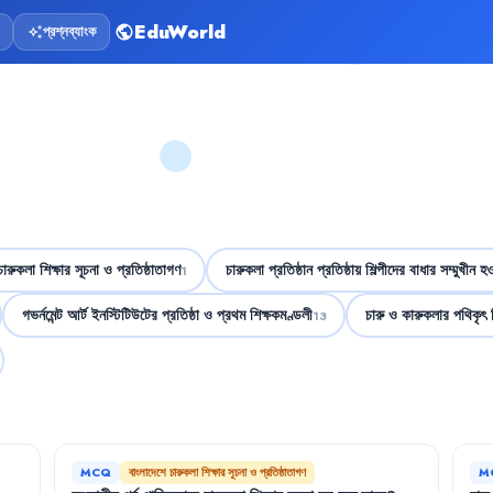
EduWorld
প্রশ্নব্যাংক
public
auto_awesome
ারুকলা শিক্ষার সূচনা ও প্রতিষ্ঠাতাগণ
চারুকলা প্রতিষ্ঠান প্রতিষ্ঠায় শিল্পীদের বাধার সম্মুখীন হও
1
গভর্নমেন্ট আর্ট ইনস্টিটিউটের প্রতিষ্ঠা ও প্রথম শিক্ষকমণ্ডলী
চারু ও কারুকলার পথিকৃৎ 
13
MCQ
বাংলাদেশে চারুকলা শিক্ষার সূচনা ও প্রতিষ্ঠাতাগণ
M