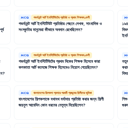
MCQ
গভর্নমেন্ট আর্ট ইনস্টিটিউটের প্রতিষ্ঠা ও প্রথম শিক্ষকমণ্ডলী
M
গভর্নমেন্ট
আর্ট
ইনস্টিটিউট
প্রতিষ্ঠার
পেছনে
লেখক
,
সাংবাদিক
ও
১৯
পূর্ব
সংস্কৃতির
মানুষেরা
কীভাবে
অবদান
রেখেছিলেন
?
বিভ
ইনস্
MCQ
গভর্নমেন্ট আর্ট ইনস্টিটিউটের প্রতিষ্ঠা ও প্রথম শিক্ষকমণ্ডলী
M
য়
গভর্নমেন্ট
আর্ট
ইনস্টিটিউটের
প্রথম
দিকের
শিক্ষক
হিসেবে
কারা
নতু
কলকাতা
আর্ট
কলেজে
শিক্ষক
হিসেবেও
নিয়োগ
পেয়েছিলেন
?
করা
েন
?
বিষ
MCQ
বাংলাদেশের শিল্পকলা প্রসারে পরবর্তী প্রজন্মের শিল্পীদের ভূমিকা
M
বাংলাদেশের
শিল্পকলাকে
যথাযথ
মর্যাদায়
প্রতিষ্ঠা
করার
জন্য
শিল্পী
শিশু
জয়নুল
আবেদিন
কোন
ধরনের
নেতৃত্ব
দিয়েছিলেন
?
গুরু