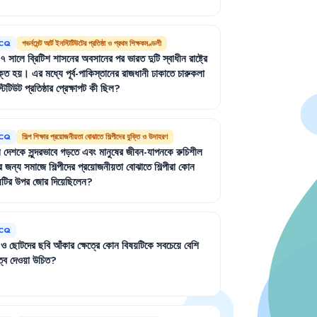
CQ
গভর্নমেন্ট আর্ট ইনস্টিটিউটের প্রতিষ্ঠা ও প্রথম শিক্ষকমণ্ডলী
৪৭
সালে
ব্রিটিশ
শাসনের
অবসানের
পর
ভারত
দুটি
স্বাধীন
রাষ্ট্রে
ক্ত
হয়
।
এর
মধ্যে
পূর্ব-পাকিস্তানের
রাজধানী
ঢাকাতে
চারুকলা
টিটিউট
প্রতিষ্ঠার
প্রেক্ষাপট
কী
ছিল
?
CQ
শিল্প শিক্ষার প্রয়োজনীয়তা বোঝাতে শিল্পীদের যুক্তি ও উদাহরণ
ন
দেশকে
সুন্দরভাবে
গড়তে
এবং
মানুষের
জীবন-যাপনকে
রুচিশীল
র
জন্য
সমাজে
শিল্পীদের
প্রয়োজনীয়তা
বোঝাতে
শিল্পীরা
কোন
য়টির
উপর
জোর
দিয়েছিলেন
?
CQ
ও
ছোটদের
ছবি
আঁকার
ক্ষেত্রে
কোন
বিষয়টিকে
সবচেয়ে
বেশি
ত্ব
দেওয়া
উচিত
?