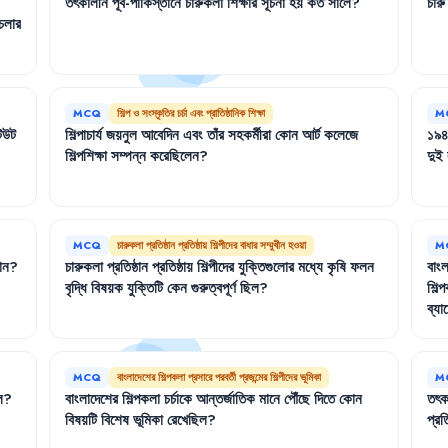
।
তৎকালীন
পূর্ব-পাকিস্তানে
চারুকলা
শিক্ষার
সূচনা
হয়
কত
সালে
?
চারু
চলার
MCQ
শিল্প ও সংস্কৃতির চর্চা এবং প্রাতিষ্ঠানিক শিক্ষা
M
টিউট
শিল্পাচার্য
জয়নুল
আবেদিন
এবং
তাঁর
সহকর্মীরা
কোন
আর্ট
কলেজে
১৯
শিল্পশিক্ষা
সম্পন্ন
করেছিলেন
?
দুই
MCQ
চারুকলা প্রতিষ্ঠান প্রতিষ্ঠায় শিল্পীদের বাধার সম্মুখীন হওয়া
M
ান
?
চারুকলা
প্রতিষ্ঠান
প্রতিষ্ঠায়
শিল্পীদের
যুক্তিগুলোর
মধ্যে
কৃষি
ফলন
বাংল
বৃদ্ধি
বিষয়ক
যুক্তিটি
কেন
গুরুত্বপূর্ণ
ছিল
?
শিল্
ব্যা
MCQ
বাংলাদেশের শিল্পকলা প্রসারে পরবর্তী প্রজন্মের শিল্পীদের ভূমিকা
M
ল
?
বাংলাদেশের
শিল্পকলা
চর্চাকে
আন্তর্জাতিক
মানে
পৌঁছে
দিতে
কোন
তৎক
বিষয়টি
বিশেষ
ভূমিকা
রেখেছিল
?
প্রতি