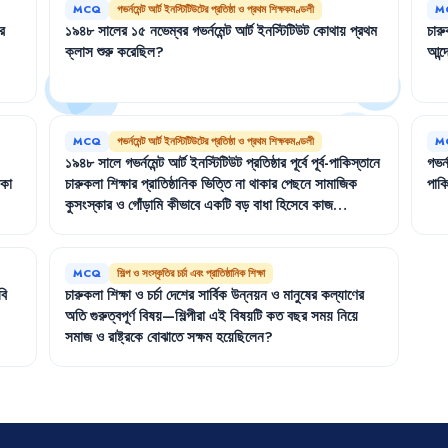
MCQ
গভর্নমেন্ট আর্ট ইনস্টিটিউটের প্রতিষ্ঠা ও প্রথম শিক্ষকমণ্ডলী
M
র
১৯৪৮
সালের
১৫
নভেম্বর
গভর্নমেন্ট
আর্ট
ইনস্টিটিউট
কোথায়
প্রথম
চার
ক্লাস
শুরু
করেছিল
?
আন্
MCQ
গভর্নমেন্ট আর্ট ইনস্টিটিউটের প্রতিষ্ঠা ও প্রথম শিক্ষকমণ্ডলী
M
১৯৪৮
সালে
গভর্নমেন্ট
আর্ট
ইনস্টিটিউট
প্রতিষ্ঠার
পূর্বে
পূর্ব-পাকিস্তানে
গভর্ন
িকা
চারুকলা
শিক্ষার
প্রাতিষ্ঠানিক
ভিত্তি
না
থাকার
পেছনে
সামাজিক
পাকি
কুসংস্কার
ও
গোঁড়ামি
কীভাবে
একটি
বড়
বাধা
হিসেবে
কাজ
করেছিল
?
MCQ
শিল্প ও সংস্কৃতির চর্চা এবং প্রাতিষ্ঠানিক শিক্ষা
বি
চারুকলা
শিক্ষা
ও
চর্চা
দেশের
সার্বিক
উন্নয়ন
ও
মানুষের
কল্যাণের
অতি
গুরুত্বপূর্ণ
বিষয়—শিল্পীরা
এই
বিষয়টি
কত
বছর
সময়
নিয়ে
সমাজ
ও
রাষ্ট্রকে
বোঝাতে
সক্ষম
হয়েছিলেন
?