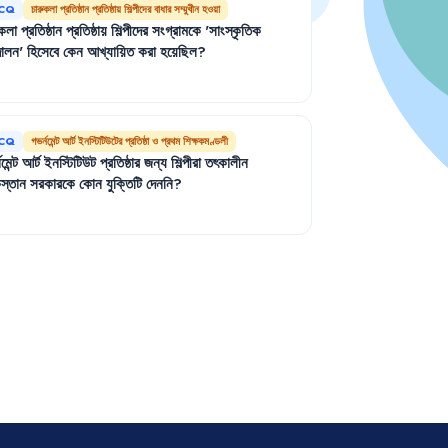
CQ
চারুকলা প্রতিষ্ঠান প্রতিষ্ঠায় শিল্পীদের বাধার সম্মুখীন হওয়া
ুকলা
প্রতিষ্ঠান
প্রতিষ্ঠায়
শিল্পীদের
সংগ্রামকে
'
সাংস্কৃতিক
দোলন
'
হিসেবে
কেন
আখ্যায়িত
করা
হয়েছিল
?
CQ
গভর্নমেন্ট আর্ট ইনস্টিটিউটের প্রতিষ্ঠা ও প্রথম শিক্ষকমণ্ডলী
মেন্ট
আর্ট
ইনস্টিটিউট
প্রতিষ্ঠার
জন্য
শিল্পীরা
তৎকালীন
স্তান
সরকারকে
কোন
যুক্তিটি
দেননি
?