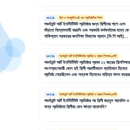
MCQ
শিল্প ও সংস্কৃতির চর্চা এবং প্রাতিষ্ঠানিক শিক্ষা
গভর্নমেন্ট
আর্ট
ইনস্টিটিউট
প্রতিষ্ঠার
জন্য
শিল্পীদের
পাশে
এসে
দাঁড়ানো
বিদ্যোৎসাহী
বাঙালি
এবং
সরকারি
কর্মকর্তাদের
মধ্যে
কে
পাকিস্তান
সরকারের
জনশিক্ষা
বিভাগের
প্রধান
(ডি
পি
আই)
ছিলেন
?
MCQ
গভর্নমেন্ট আর্ট ইনস্টিটিউটের প্রতিষ্ঠা ও প্রথম শিক্ষকমণ্ডলী
গভর্নমেন্ট
আর্ট
ইনস্টিটিউট
প্রতিষ্ঠার
প্রথম
১২
বছরের
শিল্পশিক্ষা
অংশগ্রহণকারী
কোন
দুই
শিল্পী
পরবর্তীকালে
খ্যাতিমান
হিসেবে
প্রতিষ্ঠা
পেয়েছিলেন
এবং
অধ্যক্ষ
হিসেবেও
দায়িত্ব
পালন
করেছ
MCQ
গভর্নমেন্ট আর্ট ইনস্টিটিউটের প্রতিষ্ঠা ও প্রথম শিক্ষকমণ্ডলী
গভর্নমেন্ট
আর্ট
ইনস্টিটিউট
প্রতিষ্ঠার
পর
শিল্পী
জয়নুল
আবেদিন
ও
অন্য
প্রতিষ্ঠাতা
শিল্পীরা
কেন
ক্ষান্ত
থাকেননি
?