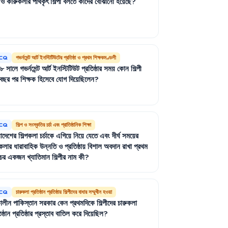
ও
কারুকলার
পথিকৃৎ
শিল্পী
বলতে
কাদের
বোঝানো
হয়েছে
?
CQ
গভর্নমেন্ট আর্ট ইনস্টিটিউটের প্রতিষ্ঠা ও প্রথম শিক্ষকমণ্ডলী
৪৮
সালে
গভর্নমেন্ট
আর্ট
ইনস্টিটিউট
প্রতিষ্ঠার
সময়
কোন
শিল্পী
বছর
পর
শিক্ষক
হিসেবে
যোগ
দিয়েছিলেন
?
CQ
শিল্প ও সংস্কৃতির চর্চা এবং প্রাতিষ্ঠানিক শিক্ষা
াদেশের
শিল্পকলা
চর্চাকে
এগিয়ে
নিয়ে
যেতে
এবং
দীর্ঘ
সময়ের
পকলার
ধারাবাহিক
উন্নতি
ও
প্রতিষ্ঠায়
বিশাল
অবদান
রাখা
প্রথম
চের
একজন
খ্যাতিমান
শিল্পীর
নাম
কী
?
CQ
চারুকলা প্রতিষ্ঠান প্রতিষ্ঠায় শিল্পীদের বাধার সম্মুখীন হওয়া
ালীন
পাকিস্তান
সরকার
কেন
প্রথমদিকে
শিল্পীদের
চারুকলা
ষ্ঠান
প্রতিষ্ঠার
প্রস্তাব
বাতিল
করে
দিয়েছিল
?