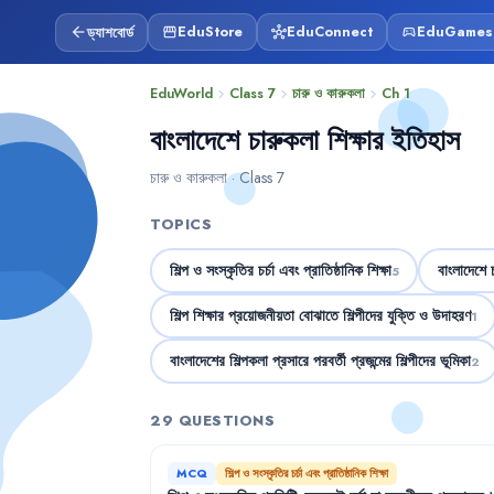
ড্যাশবোর্ড
EduStore
EduConnect
EduGames
arrow_back
storefront
hub
sports_esports
EduWorld
Class 7
চারু ও কারুকলা
Ch 1
chevron_right
chevron_right
chevron_right
বাংলাদেশে চারুকলা শিক্ষার ইতিহাস
চারু ও কারুকলা · Class 7
TOPICS
শিল্প ও সংস্কৃতির চর্চা এবং প্রাতিষ্ঠানিক শিক্ষা
বাংলাদেশে চ
5
শিল্প শিক্ষার প্রয়োজনীয়তা বোঝাতে শিল্পীদের যুক্তি ও উদাহরণ
1
বাংলাদেশের শিল্পকলা প্রসারে পরবর্তী প্রজন্মের শিল্পীদের ভূমিকা
2
29 QUESTIONS
MCQ
শিল্প ও সংস্কৃতির চর্চা এবং প্রাতিষ্ঠানিক শিক্ষা