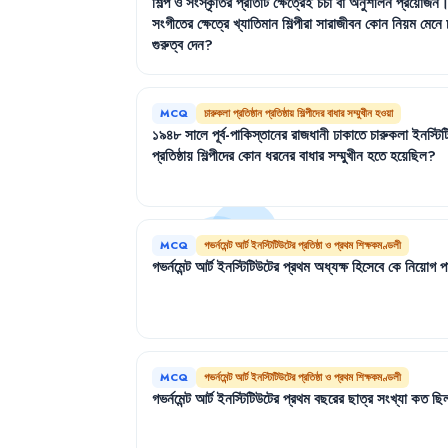
শিল্প
ও
সংস্কৃতির
প্রতিটি
ক্ষেত্রেই
চর্চা
বা
অনুশীলন
প্রয়োজন
সংগীতের
ক্ষেত্রে
খ্যাতিমান
শিল্পীরা
সারাজীবন
কোন
নিয়ম
মেনে
গুরুত্ব
দেন
?
MCQ
চারুকলা প্রতিষ্ঠান প্রতিষ্ঠায় শিল্পীদের বাধার সম্মুখীন হওয়া
১৯৪৮
সালে
পূর্ব-পাকিস্তানের
রাজধানী
ঢাকাতে
চারুকলা
ইনস্টি
প্রতিষ্ঠায়
শিল্পীদের
কোন
ধরনের
বাধার
সম্মুখীন
হতে
হয়েছিল
?
MCQ
গভর্নমেন্ট আর্ট ইনস্টিটিউটের প্রতিষ্ঠা ও প্রথম শিক্ষকমণ্ডলী
গভর্নমেন্ট
আর্ট
ইনস্টিটিউটের
প্রথম
অধ্যক্ষ
হিসেবে
কে
নিয়োগ
প
MCQ
গভর্নমেন্ট আর্ট ইনস্টিটিউটের প্রতিষ্ঠা ও প্রথম শিক্ষকমণ্ডলী
গভর্নমেন্ট
আর্ট
ইনস্টিটিউটের
প্রথম
বছরের
ছাত্র
সংখ্যা
কত
ছি