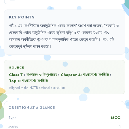
KEY POINTS
পাঠ-১
এর
'
অর্থনীতিতে
অনানুষ্ঠানিক
খাতের
অবদান
'
অংশে
বলা
হয়েছে
,
'
সরকারি
ও
বেসরকারি
পর্যায়ে
আনুষ্ঠানিক
খাতের
ভূমিকা
বৃদ্ধি
ও
তা
জোরদার
হওয়ার
পরও
আমাদের
অর্থনীতিতে
প্রথাগত
বা
অনানুষ্ঠানিক
খাতের
গুরুত্ব
কমেনি
।'
বরং
এটি
গুরুত্বপূর্ণ
ভূমিকা
পালন
করছে
।
SOURCE
Class 7
›
বাংলাদেশ ও বিশ্বপরিচয়
›
Chapter
4
:
বাংলাদেশের অর্থনীতি
›
Topic:
বাংলাদেশের অর্থনীতি
Aligned to the NCTB national curriculum.
QUESTION AT A GLANCE
MCQ
Type
1
Marks