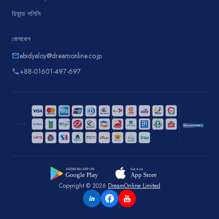
রিফান্ড পলিসি
যোগাযোগ
ebidyaloy@dreamonline.co.jp
email
+88-01601-497-697
phone
Copyright © 2026
DreamOnline Limited
in