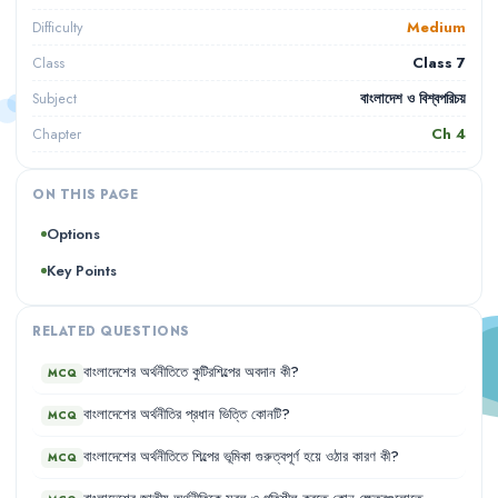
Medium
Difficulty
Class 7
Class
বাংলাদেশ ও বিশ্বপরিচয়
Subject
Ch
4
Chapter
ON THIS PAGE
Options
Key Points
RELATED QUESTIONS
বাংলাদেশের
অর্থনীতিতে
কুটিরশিল্পের
অবদান
কী
?
MCQ
বাংলাদেশের
অর্থনীতির
প্রধান
ভিত্তি
কোনটি
?
MCQ
বাংলাদেশের
অর্থনীতিতে
শিল্পের
ভূমিকা
গুরুত্বপূর্ণ
হয়ে
ওঠার
কারণ
কী
?
MCQ