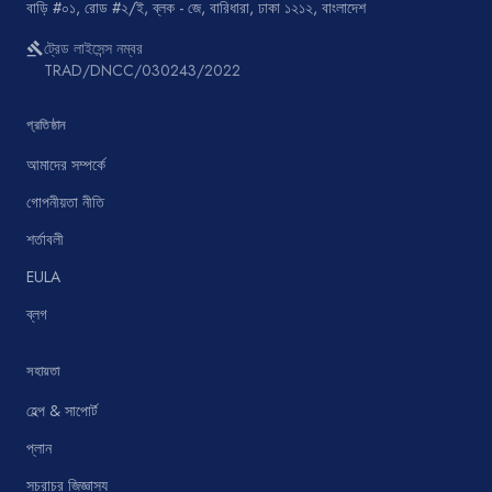
বাড়ি #০১, রোড #২/ই, ব্লক - জে, বারিধারা, ঢাকা ১২১২, বাংলাদেশ
ট্রেড লাইসেন্স নম্বর
gavel
TRAD/DNCC/030243/2022
প্রতিষ্ঠান
আমাদের সম্পর্কে
গোপনীয়তা নীতি
শর্তাবলী
EULA
ব্লগ
সহায়তা
হেল্প & সাপোর্ট
প্লান
সচরাচর জিজ্ঞাস্য