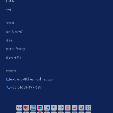
EULA
ব্লগ
সহায়তা
হেল্প & সাপোর্ট
প্লান
সচরাচর জিজ্ঞাস্য
রিফান্ড পলিসি
যোগাযোগ
ebidyaloy@dreamonline.co.jp
email
+88-01601-497-697
phone