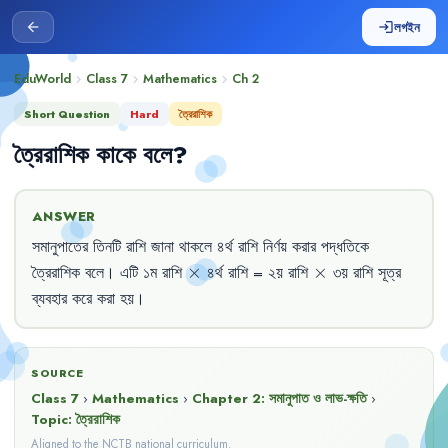
লগইন
arrow_back
login
EduWorld
Class 7
Mathematics
Ch
2
chevron_right
chevron_right
chevron_right
Short Question
Hard
ত্রৈরাশিক
ত্রৈরাশিক
কাকে
বলে
?
ANSWER
সমানুপাতের
তিনটি
রাশি
জানা
থাকলে
৪র্থ
রাশি
নির্ণয়
করার
পদ্ধতিকে
\times
\times
ত্রৈরাশিক
বলে
।
এটি
১ম
রাশি
×
৪র্থ
রাশি
= 
২য়
রাশি
×
৩য়
রাশি
সূত্র
ব্যবহার
করে
করা
হয়
।
SOURCE
Class 7
›
Mathematics
›
Chapter
2
:
সমানুপাত ও লাভ-ক্ষতি
›
Topic:
ত্রৈরাশিক
Aligned to the NCTB national curriculum.