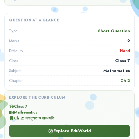
QUESTION AT A GLANCE
Short Question
Type
2
Marks
Hard
Difficulty
Class 7
Class
Mathematics
Subject
Ch
2
Chapter
EXPLORE THE CURRICULUM
Class 7
school
Mathematics
menu_book
Ch
2
:
সমানুপাত ও লাভ-ক্ষতি
bookmark
Explore EduWorld
explore