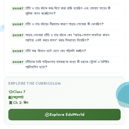
তাঁতি
ও
তার
বউকে
কবর
দিতে
কারা
রাজি
হয়েছিল
এবং
মোল্লা
সাহেব
কী
SHORT
ভূমিকা
পালন
করেছিলেন
?
তাঁতি
ও
তার
বউয়ের
নীরবতার
কারণে
পাড়ার
লোকেরা
কী
ভেবেছিল
?
SHORT
পাড়ার
লোকেরা
তাঁতি
ও
তার
বউকে
কেন
'
আতর-গোলাপ
মাখাইয়া
কাফন
SHORT
পরাইয়া
একই
কবরে
দাফন
'
করার
সিদ্ধান্ত
নিয়েছিল
?
তাঁতি
মাছ
কিনতে
হাটে
যেতে
কেন
গড়িমসি
করছিল
?
SHORT
তাঁতিদের
তৈরি
শাড়িগুলোর
নামকরণের
মধ্যে
কী
ধরনের
সৌন্দর্য
ও
বৈশিষ্ট্য
SHORT
প্রতিফলিত
হতো
?
EXPLORE THE CURRICULUM
Class 7
school
আনন্দপাঠ
menu_book
Ch
2
:
জিদ
bookmark
Explore EduWorld
explore