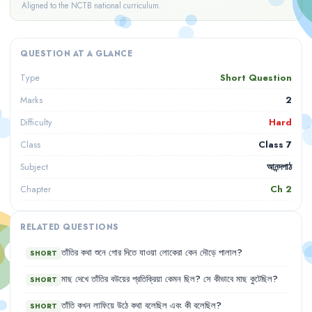
Aligned to the NCTB national curriculum.
QUESTION AT A GLANCE
Short Question
Type
2
Marks
Hard
Difficulty
Class 7
Class
আনন্দপাঠ
Subject
Ch
2
Chapter
RELATED QUESTIONS
তাঁতির
কথা
শুনে
গোর
দিতে
যাওয়া
লোকেরা
কেন
দৌড়ে
পালাল
?
SHORT
মাছ
দেখে
তাঁতির
বউয়ের
প্রতিক্রিয়া
কেমন
ছিল
?
সে
কীভাবে
মাছ
কুটেছিল
?
SHORT
তাঁতি
কখন
লাফিয়ে
উঠে
কথা
বলেছিল
এবং
কী
বলেছিল
?
SHORT