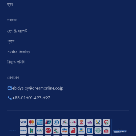
ব্লগ
সহায়তা
হেল্প & সাপোর্ট
প্লান
সচরাচর জিজ্ঞাস্য
রিফান্ড পলিসি
যোগাযোগ
ebidyaloy@dreamonline.co.jp
email
+88-01601-497-697
phone