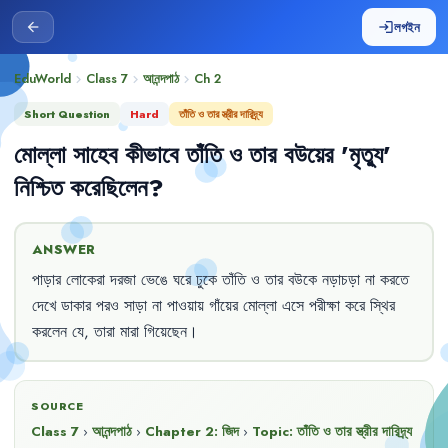
লগইন
arrow_back
login
EduWorld
Class 7
আনন্দপাঠ
Ch
2
chevron_right
chevron_right
chevron_right
Short Question
Hard
তাঁতি ও তার স্ত্রীর দারিদ্র্য
মোল্লা
সাহেব
কীভাবে
তাঁতি
ও
তার
বউয়ের
'
মৃত্যু
'
নিশ্চিত
করেছিলেন
?
ANSWER
পাড়ার
লোকেরা
দরজা
ভেঙে
ঘরে
ঢুকে
তাঁতি
ও
তার
বউকে
নড়াচড়া
না
করতে
দেখে
ডাকার
পরও
সাড়া
না
পাওয়ায়
গাঁয়ের
মোল্লা
এসে
পরীক্ষা
করে
স্থির
করলেন
যে
,
তারা
মারা
গিয়েছেন
।
SOURCE
Class 7
›
আনন্দপাঠ
›
Chapter
2
:
জিদ
›
Topic:
তাঁতি ও তার স্ত্রীর দারিদ্র্য