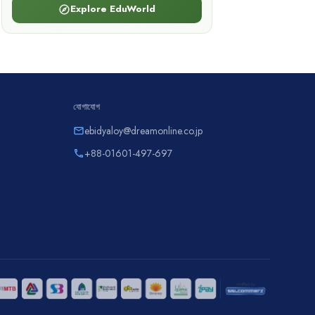
Explore EduWorld
explore
যোগাযোগ
ebidyaloy@dreamonline.co.jp
email
+88-01601-497-697
phone