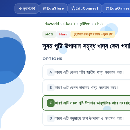
ড্যাশবোর্ড
EduStore
EduConnect
EduGames
arrow_back
storefront
hub
sports_esports
EduWorld
Class 7
কৃষিশিক্ষা
Ch
3
chevron_right
chevron_right
chevron_right
MCQ
Hard
গৃহপালিত পশুর পুষ্টি উপাদান ও সুষম পুষ্টি
সুষম
পুষ্টি
উপাদান
সমৃদ্ধ
খাদ্য
কেন
গবা
OPTIONS
কারণ
এটি
কেবল
আঁশ
জাতীয়
খাদ্য
সরবরাহ
করে
।
A
কারণ
এটি
কেবল
দানাদার
খাদ্য
সরবরাহ
করে
।
B
কারণ
এটি
সকল
পুষ্টি
উপাদান
আনুপাতিক
হারে
সরবরাহ
C
কারণ
এটি
শুধুমাত্র
তাপ
উৎপাদন
ও
সংরক্ষণ
করে
।
D