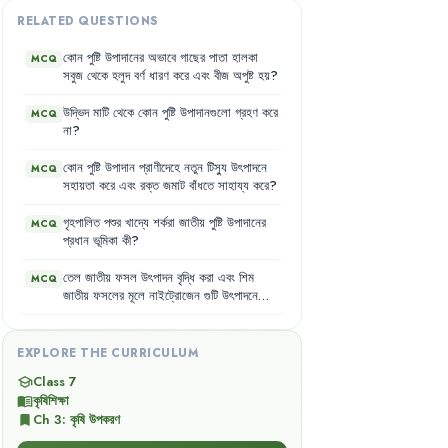
RELATED QUESTIONS
কোন
পুষ্টি
উপাদানের
অভাবে
গাছের
পাতা
হালকা
MCQ
সবুজ
থেকে
হলুদ
বর্ণ
ধারণ
করে
এবং
বীজ
অপুষ্ট
হয়
?
উদ্ভিদ
মাটি
থেকে
কোন
পুষ্টি
উপাদানগুলো
গ্রহণ
করে
MCQ
না
?
কোন
পুষ্টি
উপাদান
প্রাণীদেহে
নতুন
টিস্যু
উৎপাদনে
MCQ
সহায়তা
করে
এবং
রক্ত
জমাট
বাঁধতে
সাহায্য
করে
?
গৃহপালিত
পশুর
খাদ্যে
শর্করা
জাতীয়
পুষ্টি
উপাদানের
MCQ
প্রধান
ভূমিকা
কী
?
তেল
জাতীয়
ফসল
উৎপাদন
বৃদ্ধি
করা
এবং
শিম
MCQ
জাতীয়
ফসলের
মূলে
নাইট্রোজেন
গুটি
উৎপাদনে
সাহায্য
করা
কোন
পুষ্টি
উপাদানের
প্রধান
কাজ
?
EXPLORE THE CURRICULUM
Class 7
school
কৃষিশিক্ষা
menu_book
Ch
3
:
কৃষি উপকরণ
bookmark