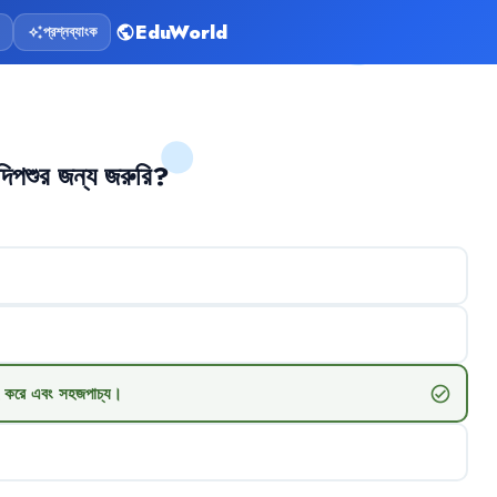
EduWorld
প্রশ্নব্যাংক
public
auto_awesome
দিপশুর
জন্য
জরুরি
?
করে
এবং
সহজপাচ্য
।
check_circle