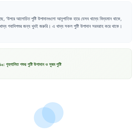
ছে
,
'
উপরে
আলোচিত
পুষ্টি
উপাদানগুলো
আনুপাতিক
হারে
যেসব
খাদ্যে
বিদ্যমান
থাকে
,
খাদ্য
গবাদিপশুর
জন্য
খুবই
জরুরি
।
এ
খাদ্য
সকল
পুষ্টি
উপাদান
সরবরাহ
করে
থাকে
।
ic:
গৃহপালিত পশুর পুষ্টি উপাদান ও সুষম পুষ্টি