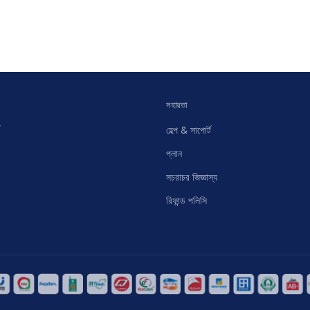
সহায়তা
হেল্প & সাপোর্ট
প্লান
সচরাচর জিজ্ঞাস্য
রিফান্ড পলিসি