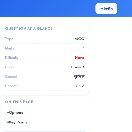
লগইন
login
QUESTION AT A GLANCE
MCQ
Type
1
Marks
Hard
Difficulty
Class 7
Class
কৃষিশিক্ষা
Subject
Ch
3
Chapter
ON THIS PAGE
Options
Key Points