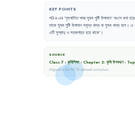
KEY POINTS
পাঠ-৪-এর
'
গৃহপালিত
পশুর
সুষম
পুষ্টি
উপাদান
'
অংশে
বলা
হয়ে
তাকে
সুষম
পুষ্টি
উপাদান
সমৃদ্ধ
খাদ্য
বা
সুষম
খাদ্য
বলে
।
এ
এটি
সুস্বাদু
ও
সহজপাচ্য
হয়ে
থাকে
'।
SOURCE
Class 7
›
কৃষিশিক্ষা
›
Chapter
3
:
কৃষি উপকরণ
›
Top
Aligned to the NCTB national curriculum.