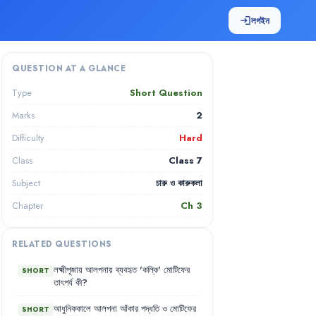
লগইন
login
QUESTION AT A GLANCE
Short Question
Type
2
Marks
Hard
Difficulty
Class 7
Class
চারু ও কারুকলা
Subject
Ch
3
Chapter
RELATED QUESTIONS
লক্ষ্মীপূজায়
আলপনায়
ব্যবহৃত
'
কল্কি
'
মোটিফের
SHORT
তাৎপর্য
কী
?
আধুনিককালে
আলপনা
আঁকার
পদ্ধতি
ও
মোটিফের
SHORT