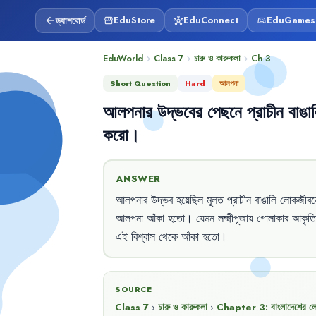
ড্যাশবোর্ড
EduStore
EduConnect
EduGames
arrow_back
storefront
hub
sports_esports
EduWorld
Class 7
চারু ও কারুকলা
Ch
3
chevron_right
chevron_right
chevron_right
Short Question
Hard
আলপনা
আলপনার
উদ্ভবের
পেছনে
প্রাচীন
বাঙা
করো
।
ANSWER
আলপনার
উদ্ভব
হয়েছিল
মূলত
প্রাচীন
বাঙালি
লোকজীবন
আলপনা
আঁকা
হতো
।
যেমন
লক্ষ্মীপূজায়
গোলাকার
আকৃতি
এই
বিশ্বাস
থেকে
আঁকা
হতো
।
SOURCE
Class 7
›
চারু ও কারুকলা
›
Chapter
3
:
বাংলাদেশের লো