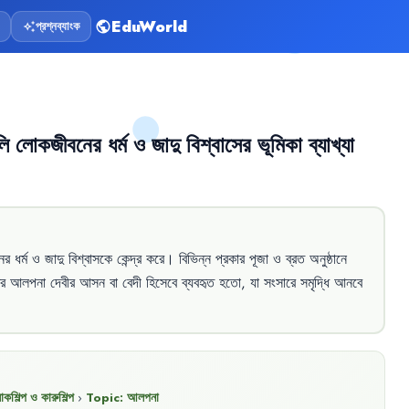
EduWorld
প্রশ্নব্যাংক
public
auto_awesome
লি
লোকজীবনের
ধর্ম
ও
জাদু
বিশ্বাসের
ভূমিকা
ব্যাখ্যা
ের
ধর্ম
ও
জাদু
বিশ্বাসকে
কেন্দ্র
করে
।
বিভিন্ন
প্রকার
পূজা
ও
ব্রত
অনুষ্ঠানে
র
আলপনা
দেবীর
আসন
বা
বেদী
হিসেবে
ব্যবহৃত
হতো
,
যা
সংসারে
সমৃদ্ধি
আনবে
কশিল্প ও কারুশিল্প
›
Topic:
আলপনা