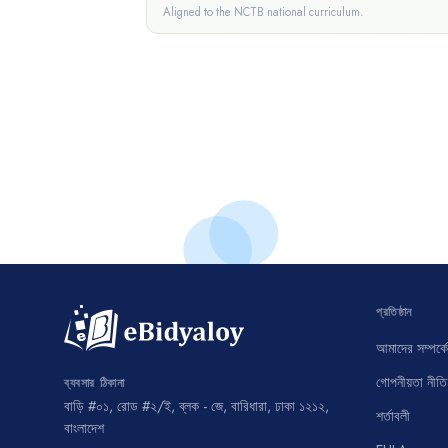
Aligned to the NCTB national curriculum.
প্রতিষ্ঠান
আমাদের সম্পর্কে
গোপনীয়তা নীতি
ব্যবসার ঠিকানা
বাড়ি #০১, রোড #২/ই, ব্লক - জে, বারিধারা, ঢাকা ১২১২,
শর্তাবলী
বাংলাদেশ