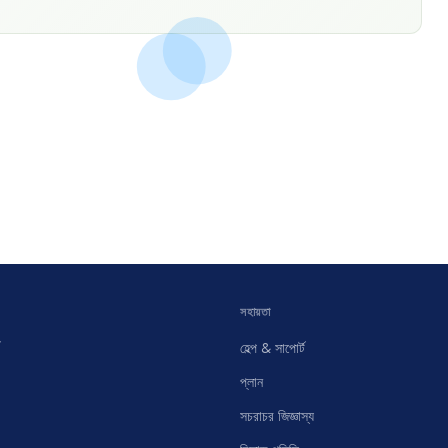
সহায়তা
হেল্প & সাপোর্ট
প্লান
সচরাচর জিজ্ঞাস্য