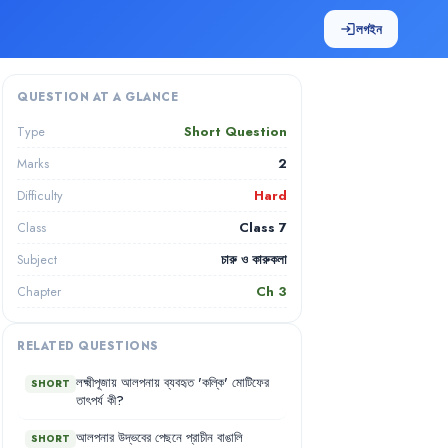
লগইন
login
QUESTION AT A GLANCE
Short Question
Type
2
Marks
Hard
Difficulty
Class 7
Class
চারু ও কারুকলা
Subject
Ch
3
Chapter
RELATED QUESTIONS
লক্ষ্মীপূজায়
আলপনায়
ব্যবহৃত
'
কল্কি
'
মোটিফের
SHORT
তাৎপর্য
কী
?
আলপনার
উদ্ভবের
পেছনে
প্রাচীন
বাঙালি
SHORT