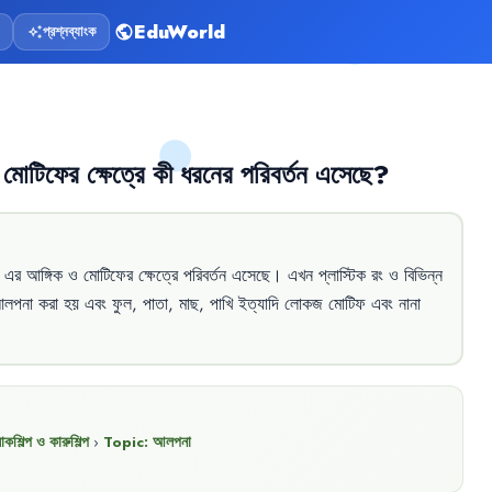
EduWorld
প্রশ্নব্যাংক
public
auto_awesome
মোটিফের
ক্ষেত্রে
কী
ধরনের
পরিবর্তন
এসেছে
?
এর
আঙ্গিক
ও
মোটিফের
ক্ষেত্রে
পরিবর্তন
এসেছে
।
এখন
প্লাস্টিক
রং
ও
বিভিন্ন
লপনা
করা
হয়
এবং
ফুল
,
পাতা
,
মাছ
,
পাখি
ইত্যাদি
লোকজ
মোটিফ
এবং
নানা
কশিল্প ও কারুশিল্প
›
Topic:
আলপনা