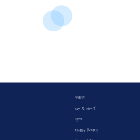
সহায়তা
হেল্প & সাপোর্ট
প্লান
সচরাচর জিজ্ঞাস্য