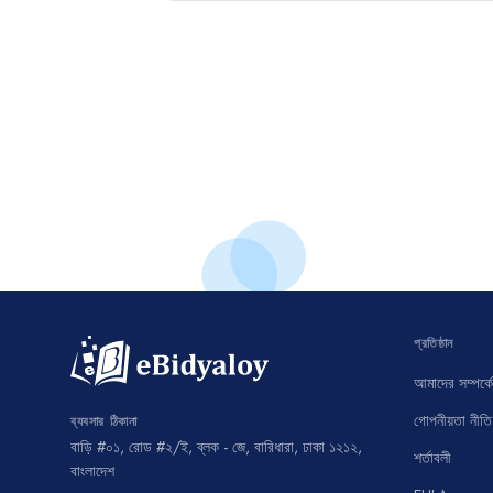
প্রতিষ্ঠান
আমাদের সম্পর্কে
গোপনীয়তা নীতি
ব্যবসার ঠিকানা
বাড়ি #০১, রোড #২/ই, ব্লক - জে, বারিধারা, ঢাকা ১২১২,
শর্তাবলী
বাংলাদেশ