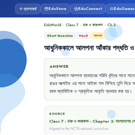
ড্যাশবোর্ড
EduStore
EduConnect
EduGames
arrow_back
storefront
hub
sports_esports
EduWorld
Class 7
চারু ও কারুকলা
Ch
3
chevron_right
chevron_right
chevron_right
Short Question
Hard
আলপনা
আধুনিককালে
আলপনা
আঁকার
পদ্ধতি
ও
ANSWER
আধুনিককালে
আলপনা
ব্যবহারের
পরিধি
বৃদ্ধির
সাথে
সাথে
রঙের
অক্সাইড
এর
সাথে
আইকা
গাম
মিশিয়ে
তুলি
দিয়ে
আ
রকম
জ্যামিতিক
ও
প্রাকৃতিক
আকৃতি
ব্যবহার
করা
হয়
।
SOURCE
Class 7
›
চারু ও কারুকলা
›
Chapter
3
:
বাংলাদেশের লো
Aligned to the NCTB national curriculum.