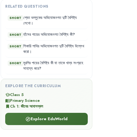
RELATED QUESTIONS
শ্বেত
ভল্লুকের
অভিযোজনগত
দুটি
বৈশিষ্ট্য
SHORT
লেখো
।
হাঁসের
পায়ের
অভিযোজনগত
বৈশিষ্ট্য
কী
?
SHORT
শিকারি
পাখির
অভিযোজনগত
দুটি
বৈশিষ্ট্য
উল্লেখ
SHORT
করো
।
মুরগির
পায়ের
বৈশিষ্ট্য
কী
যা
তাকে
খাদ্য
সংগ্রহে
SHORT
সাহায্য
করে
?
EXPLORE THE CURRICULUM
Class 5
school
Primary Science
menu_book
Ch
1
:
জীবের আবাসস্থল
bookmark
Explore EduWorld
explore