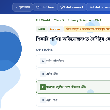
ড্যাশবোর্ড
EduStore
EduConnect
EduGames
arrow_back
storefront
hub
sports_esports
EduWorld
Class 5
Primary Science
Ch
1
chevron_right
chevron_right
chevron_right
MCQ
Medium
জীবের বাসস্থান ও অভিযোজনগত বৈশিষ্ট্য খুঁজে বের 
শিকারি
পাখির
অভিযোজনগত
বৈশিষ্ট্য
ক
OPTIONS
দুর্বল
দৃষ্টিশক্তি
A
মোটা
ঠোঁট
B
ধারালো
বড়শির
মতো
বাঁকানো
ঠোঁট
C
ছোট
পাখা
D