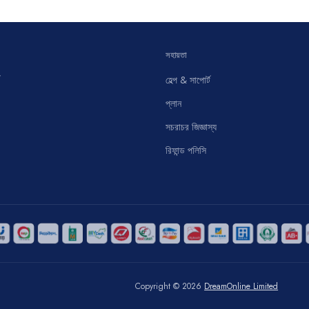
সহায়তা
হেল্প & সাপোর্ট
প্লান
সচরাচর জিজ্ঞাস্য
রিফান্ড পলিসি
Copyright © 2026
DreamOnline Limited