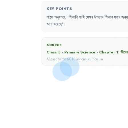
KEY POINTS
পাঠ্য
অনুসারে
,
'
শিকারি
পাখি
যেমন
ঈগলের
শিকার
ধরার
জন্য
ডানা
রয়েছে
'।
SOURCE
Class 5
›
Primary Science
›
Chapter
1
:
জীবে
Aligned to the NCTB national curriculum.