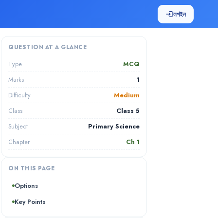
লগইন
login
QUESTION AT A GLANCE
MCQ
Type
1
Marks
Medium
Difficulty
Class 5
Class
Primary Science
Subject
Ch
1
Chapter
ON THIS PAGE
Options
Key Points