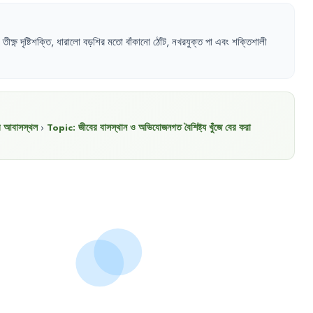
তীক্ষ্ণ
দৃষ্টিশক্তি
,
ধারালো
বড়শির
মতো
বাঁকানো
ঠোঁট
,
নখরযুক্ত
পা
এবং
শক্তিশালী
র আবাসস্থল
›
Topic:
জীবের বাসস্থান ও অভিযোজনগত বৈশিষ্ট্য খুঁজে বের করা