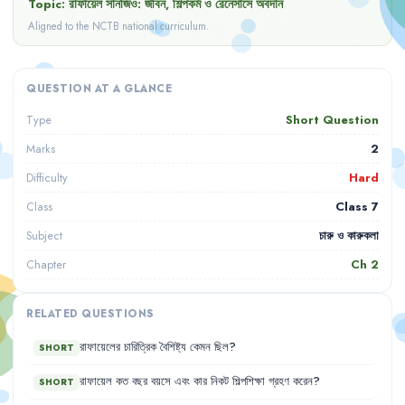
Topic:
রাফায়েল সানজিও: জীবন, শিল্পকর্ম ও রেনেসাঁসে অবদান
Aligned to the NCTB national curriculum.
QUESTION AT A GLANCE
Short Question
Type
2
Marks
Hard
Difficulty
Class 7
Class
চারু ও কারুকলা
Subject
Ch
2
Chapter
RELATED QUESTIONS
রাফায়েলের
চারিত্রিক
বৈশিষ্ট্য
কেমন
ছিল
?
SHORT
রাফায়েল
কত
বছর
বয়সে
এবং
কার
নিকট
শিল্পশিক্ষা
গ্রহণ
করেন
?
SHORT