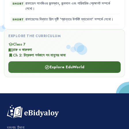
রাফায়েল
সানজিওর
জন্মস্থান
,
জন্মসাল
এবং
পারিবারিক
প্রেক্ষাপট
সম্পর্কে
SHORT
লেখো
।
রাফায়েলের
বিখ্যাত
শিল্প
সৃষ্টি
'
প্রান্তরে
উপবিষ্ট
ম্যাডোনা
'
সম্পর্কে
লেখো
।
SHORT
EXPLORE THE CURRICULUM
Class 7
school
চারু ও কারুকলা
menu_book
Ch
2
:
চিত্রকলা সর্বকালে সব মানুষের ভাষা
bookmark
Explore EduWorld
explore
ব্যবসার ঠিকানা