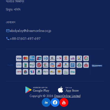
সচরাচর জিজ্ঞাস্য
রিফান্ড পলিসি
যোগাযোগ
ebidyaloy@dreamonline.co.jp
email
+88-01601-497-697
phone
Copyright © 2026
DreamOnline Limited
in