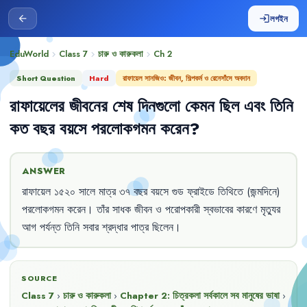
লগইন
arrow_back
login
EduWorld
Class 7
চারু ও কারুকলা
Ch
2
chevron_right
chevron_right
chevron_right
Short Question
Hard
রাফায়েল সানজিও: জীবন, শিল্পকর্ম ও রেনেসাঁসে অবদান
রাফায়েলের
জীবনের
শেষ
দিনগুলো
কেমন
ছিল
এবং
তিনি
কত
বছর
বয়সে
পরলোকগমন
করেন
?
ANSWER
রাফায়েল
১৫২০
সালে
মাত্র
৩৭
বছর
বয়সে
গুড
ফ্রাইডে
তিথিতে
(জন্মদিনে)
পরলোকগমন
করেন
।
তাঁর
সাধক
জীবন
ও
পরোপকারী
স্বভাবের
কারণে
মৃত্যুর
আগ
পর্যন্ত
তিনি
সবার
শ্রদ্ধার
পাত্র
ছিলেন
।
SOURCE
Class 7
›
চারু ও কারুকলা
›
Chapter
2
:
চিত্রকলা সর্বকালে সব মানুষের ভাষা
›