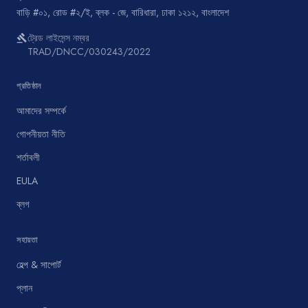
বাড়ি #০১, রোড #২/ই, ব্লক - জে, বারিধারা, ঢাকা ১২১২, বাংলাদেশ
ট্রেড লাইসেন্স নম্বর
gavel
TRAD/DNCC/030243/2022
প্রতিষ্ঠান
আমাদের সম্পর্কে
গোপনীয়তা নীতি
শর্তাবলী
EULA
ব্লগ
সহায়তা
হেল্প & সাপোর্ট
প্লান