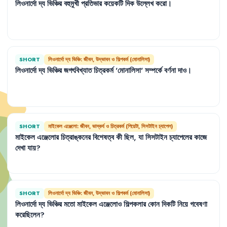
লিওনার্দো
দ্য
ভিঞ্চির
বহুমুখী
প্রতিভার
কয়েকটি
দিক
উল্লেখ
করো
।
SHORT
লিওনার্দো দ্য ভিঞ্চি: জীবন, উদ্ভাবন ও শিল্পকর্ম (মোনালিসা)
লিওনার্দো
দ্য
ভিঞ্চির
জগৎবিখ্যাত
চিত্রকর্ম
'
মোনালিসা
'
সম্পর্কে
বর্ণনা
দাও
।
SHORT
মাইকেল এঞ্জেলো: জীবন, ভাস্কর্য ও চিত্রকর্ম (পিয়েটা, সিসটাইন চ্যাপেল)
মাইকেল
এঞ্জেলোর
চিত্রাঙ্কনের
বিশেষত্ব
কী
ছিল
,
যা
সিসটাইন
চ্যাপেলের
কাজে
দেখা
যায়
?
SHORT
লিওনার্দো দ্য ভিঞ্চি: জীবন, উদ্ভাবন ও শিল্পকর্ম (মোনালিসা)
লিওনার্দো
দ্য
ভিঞ্চির
মতো
মাইকেল
এঞ্জেলোও
শিল্পকলার
কোন
দিকটি
নিয়ে
গবেষণা
করেছিলেন
?