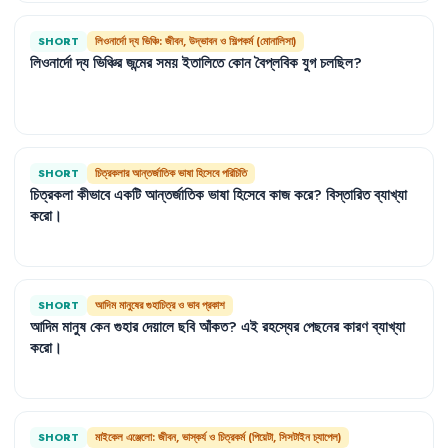
SHORT
লিওনার্দো দ্য ভিঞ্চি: জীবন, উদ্ভাবন ও শিল্পকর্ম (মোনালিসা)
লিওনার্দো
দ্য
ভিঞ্চির
জন্মের
সময়
ইতালিতে
কোন
বৈপ্লবিক
যুগ
চলছিল
?
SHORT
চিত্রকলার আন্তর্জাতিক ভাষা হিসেবে পরিচিতি
চিত্রকলা
কীভাবে
একটি
আন্তর্জাতিক
ভাষা
হিসেবে
কাজ
করে
?
বিস্তারিত
ব্যাখ্যা
করো
।
SHORT
আদিম মানুষের গুহাচিত্র ও ভাব প্রকাশ
আদিম
মানুষ
কেন
গুহার
দেয়ালে
ছবি
আঁকত
?
এই
রহস্যের
পেছনের
কারণ
ব্যাখ্যা
করো
।
SHORT
মাইকেল এঞ্জেলো: জীবন, ভাস্কর্য ও চিত্রকর্ম (পিয়েটা, সিসটাইন চ্যাপেল)