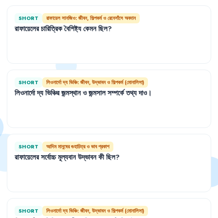
SHORT
রাফায়েল সানজিও: জীবন, শিল্পকর্ম ও রেনেসাঁসে অবদান
রাফায়েলের
চারিত্রিক
বৈশিষ্ট্য
কেমন
ছিল
?
SHORT
লিওনার্দো দ্য ভিঞ্চি: জীবন, উদ্ভাবন ও শিল্পকর্ম (মোনালিসা)
লিওনার্দো
দ্য
ভিঞ্চির
জন্মস্থান
ও
জন্মসাল
সম্পর্কে
তথ্য
দাও
।
SHORT
আদিম মানুষের গুহাচিত্র ও ভাব প্রকাশ
রাফায়েলের
সর্বোচ্চ
মূল্যবান
উদ্ভাবন
কী
ছিল
?
SHORT
লিওনার্দো দ্য ভিঞ্চি: জীবন, উদ্ভাবন ও শিল্পকর্ম (মোনালিসা)