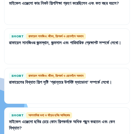
মাইকেল
এঞ্জেলো
কার
নিকট
শিল্পশিক্ষা
গ্রহণ
করেছিলেন
এবং
কত
বছর
বয়সে
?
SHORT
রাফায়েল সানজিও: জীবন, শিল্পকর্ম ও রেনেসাঁসে অবদান
রাফায়েল
সানজিওর
জন্মস্থান
,
জন্মসাল
এবং
পারিবারিক
প্রেক্ষাপট
সম্পর্কে
লেখো
।
SHORT
রাফায়েল সানজিও: জীবন, শিল্পকর্ম ও রেনেসাঁসে অবদান
রাফায়েলের
বিখ্যাত
শিল্প
সৃষ্টি
'
প্রান্তরে
উপবিষ্ট
ম্যাডোনা
'
সম্পর্কে
লেখো
।
SHORT
আলতামিরা গুহা ও ষাঁড়ের ছবির আবিষ্কার
মাইকেল
এঞ্জেলো
ছবির
চেয়ে
কোন
শিল্পকর্মকে
অধিক
পছন্দ
করতেন
এবং
কেন
বিখ্যাত
?