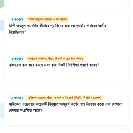
SHORT
আদিম মানুষের গুহাচিত্র ও ভাব প্রকাশ
শিল্পী
জয়নুল
আবেদিন
কীভাবে
প্যারিসের
এক
রেস্তোরাঁয়
খাবারের
অর্ডার
দিয়েছিলেন
?
SHORT
রাফায়েল সানজিও: জীবন, শিল্পকর্ম ও রেনেসাঁসে অবদান
রাফায়েল
কত
বছর
বয়সে
এবং
কার
নিকট
শিল্পশিক্ষা
গ্রহণ
করেন
?
SHORT
মাইকেল এঞ্জেলো: জীবন, ভাস্কর্য ও চিত্রকর্ম (পিয়েটা, সিসটাইন চ্যাপেল)
মাইকেল
এঞ্জেলোর
কয়েকটি
বিখ্যাত
ভাস্কর্য
কর্মের
নাম
উল্লেখ
করো
এবং
সেগুলো
কোথায়
সংরক্ষিত
আছে
?