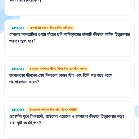
SHORT
আলতামিরা গুহা ও ষাঁড়ের ছবির আবিষ্কার
স্পেনের
আলতামিরা
গুহায়
ষাঁড়ের
ছবি
আবিষ্কারের
ঘটনাটি
কীভাবে
আদিম
চিত্রকলার
গুরুত্ব
তুলে
ধরে
?
SHORT
রাফায়েল সানজিও: জীবন, শিল্পকর্ম ও রেনেসাঁসে অবদান
রাফায়েলের
জীবনের
শেষ
দিনগুলো
কেমন
ছিল
এবং
তিনি
কত
বছর
বয়সে
পরলোকগমন
করেন
?
SHORT
চিত্রকলার আন্তর্জাতিক ভাষা হিসেবে পরিচিতি
রেনেসাঁস
যুগে
লিওনার্দো
,
মাইকেল
এঞ্জেলো
ও
রাফায়েল
কীভাবে
চিত্রকলার
নতুন
ধারা
সৃষ্টি
করেছিলেন
?