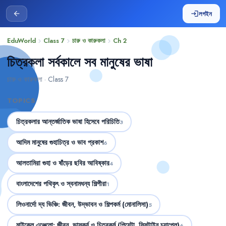
লগইন
arrow_back
login
EduWorld
Class 7
চারু ও কারুকলা
Ch 2
chevron_right
chevron_right
chevron_right
চিত্রকলা সর্বকালে সব মানুষের ভাষা
চারু ও কারুকলা · Class 7
TOPICS
চিত্রকলার আন্তর্জাতিক ভাষা হিসেবে পরিচিতি
3
আদিম মানুষের গুহাচিত্র ও ভাব প্রকাশ
6
আলতামিরা গুহা ও ষাঁড়ের ছবির আবিষ্কার
4
বাংলাদেশের পথিকৃৎ ও স্বনামধন্য শিল্পীরা
1
লিওনার্দো দ্য ভিঞ্চি: জীবন, উদ্ভাবন ও শিল্পকর্ম (মোনালিসা)
5
মাইকেল এঞ্জেলো: জীবন, ভাস্কর্য ও চিত্রকর্ম (পিয়েটা, সিসটাইন চ্যাপেল)
6