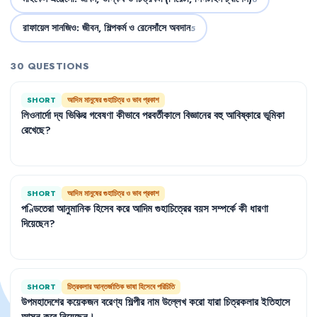
রাফায়েল সানজিও: জীবন, শিল্পকর্ম ও রেনেসাঁসে অবদান
5
30 QUESTIONS
SHORT
আদিম মানুষের গুহাচিত্র ও ভাব প্রকাশ
লিওনার্দো
দ্য
ভিঞ্চির
গবেষণা
কীভাবে
পরবর্তীকালে
বিজ্ঞানের
বহু
আবিষ্কারে
ভূমিকা
রেখেছে
?
SHORT
আদিম মানুষের গুহাচিত্র ও ভাব প্রকাশ
পণ্ডিতেরা
আনুমানিক
হিসেব
করে
আদিম
গুহাচিত্রের
বয়স
সম্পর্কে
কী
ধারণা
দিয়েছেন
?
SHORT
চিত্রকলার আন্তর্জাতিক ভাষা হিসেবে পরিচিতি
উপমহাদেশের
কয়েকজন
বরেণ্য
শিল্পীর
নাম
উল্লেখ
করো
যারা
চিত্রকলার
ইতিহাসে
আসন
করে
নিয়েছেন
।