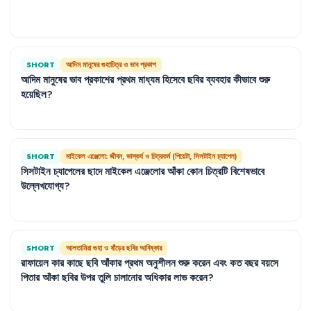
SHORT
আদিম মানুষের গুহাচিত্র ও ভাব প্রকাশ
আদিম
মানুষের
ভাব
প্রকাশের
প্রথম
মাধ্যম
হিসেবে
ছবির
ব্যবহার
কীভাবে
শুরু
হয়েছিল
?
SHORT
মাইকেল এঞ্জেলো: জীবন, ভাস্কর্য ও চিত্রকর্ম (পিয়েটা, সিসটাইন চ্যাপেল)
সিসটাইন
চ্যাপেলের
ছাদে
মাইকেল
এঞ্জেলোর
আঁকা
কোন
চিত্রটি
বিশেষভাবে
উল্লেখযোগ্য
?
SHORT
আলতামিরা গুহা ও ষাঁড়ের ছবির আবিষ্কার
রাফায়েল
কার
কাছে
ছবি
আঁকার
প্রথম
অনুশীলন
শুরু
করেন
এবং
কত
বছর
বয়সে
পিতার
আঁকা
ছবির
উপর
তুলি
চালানোর
অধিকার
লাভ
করেন
?