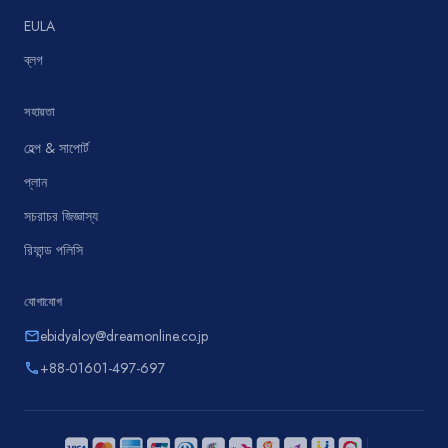
EULA
ব্লগ
সহায়তা
হেল্প & সাপোর্ট
প্লান
সচরাচর জিজ্ঞাস্য
রিফান্ড পলিসি
যোগাযোগ
ebidyaloy@dreamonline.co.jp
email
+88-01601-497-697
phone