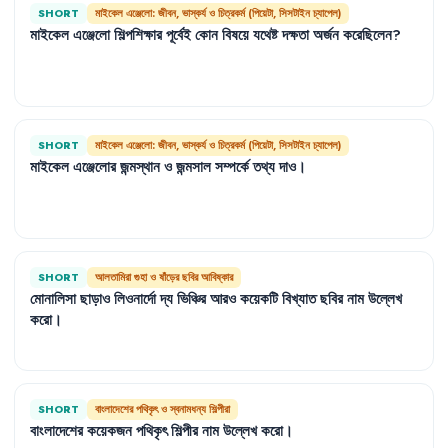
SHORT
মাইকেল এঞ্জেলো: জীবন, ভাস্কর্য ও চিত্রকর্ম (পিয়েটা, সিসটাইন চ্যাপেল)
মাইকেল
এঞ্জেলো
শিল্পশিক্ষার
পূর্বেই
কোন
বিষয়ে
যথেষ্ট
দক্ষতা
অর্জন
করেছিলেন
?
SHORT
মাইকেল এঞ্জেলো: জীবন, ভাস্কর্য ও চিত্রকর্ম (পিয়েটা, সিসটাইন চ্যাপেল)
মাইকেল
এঞ্জেলোর
জন্মস্থান
ও
জন্মসাল
সম্পর্কে
তথ্য
দাও
।
SHORT
আলতামিরা গুহা ও ষাঁড়ের ছবির আবিষ্কার
মোনালিসা
ছাড়াও
লিওনার্দো
দ্য
ভিঞ্চির
আরও
কয়েকটি
বিখ্যাত
ছবির
নাম
উল্লেখ
করো
।
SHORT
বাংলাদেশের পথিকৃৎ ও স্বনামধন্য শিল্পীরা
বাংলাদেশের
কয়েকজন
পথিকৃৎ
শিল্পীর
নাম
উল্লেখ
করো
।