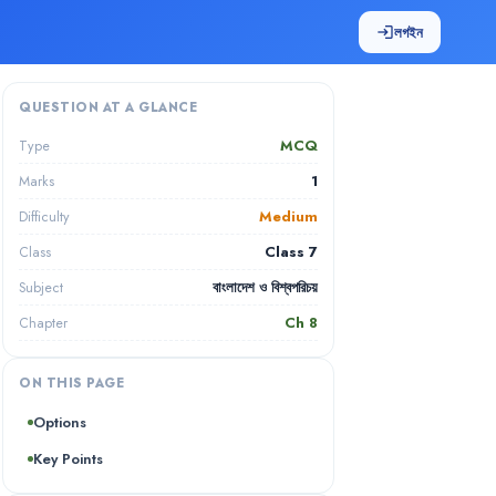
লগইন
login
QUESTION AT A GLANCE
MCQ
Type
1
Marks
Medium
Difficulty
Class 7
Class
বাংলাদেশ ও বিশ্বপরিচয়
Subject
Ch
8
Chapter
ON THIS PAGE
Options
Key Points