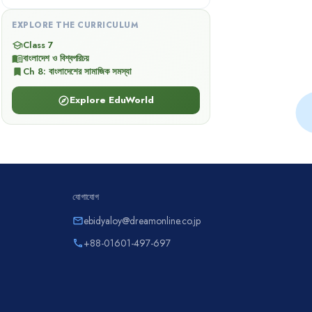
EXPLORE THE CURRICULUM
Class 7
school
বাংলাদেশ ও বিশ্বপরিচয়
menu_book
Ch
8
:
বাংলাদেশের সামাজিক সমস্যা
bookmark
Explore EduWorld
explore
যোগাযোগ
ebidyaloy@dreamonline.co.jp
email
+88-01601-497-697
phone