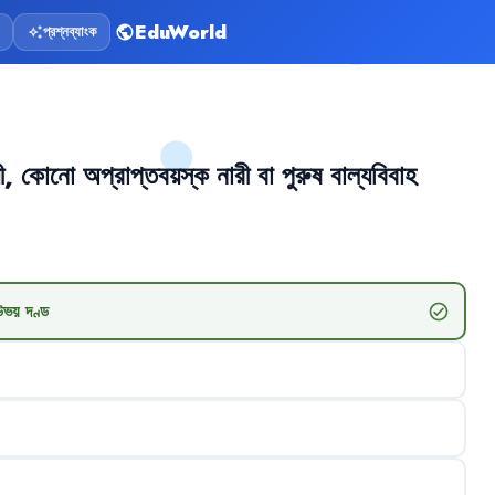
EduWorld
প্রশ্নব্যাংক
public
auto_awesome
ী
,
কোনো
অপ্রাপ্তবয়স্ক
নারী
বা
পুরুষ
বাল্যবিবাহ
উভয়
দণ্ড
check_circle