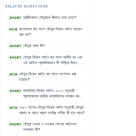
RELATED QUESTIONS
প্রাচীনকালে
যৌতুককে
কীভাবে
দেখা
হতো
?
SHORT
বাংলাদেশে
কত
সালে
যৌতুক
নিরোধ
আইন
প্রণয়ন
MCQ
করা
হয়
?
যৌতুক
প্রথা
কী
?
SHORT
যৌতুক
নিরোধ
আইন
কত
সালে
প্রণীত
হয়
এবং
SHORT
এই
আইনে
প্রাথমিকভাবে
কী
শাস্তির
বিধান
ছিল
?
যৌতুক
নিরোধ
আইন
কত
সালে
সংশোধন
করা
MCQ
হয়েছে
?
বাল্যবিবাহ
নিরোধ
আইন-
২০১৭
অনুযায়ী
SHORT
প্রাপ্তবয়স্ক
ব্যক্তি
বাল্যবিবাহের
অপরাধ
করলে
কী
শাস্তি
হবে
?
১৯৮০
সালের
যৌতুক
নিরোধ
আইন
অনুযায়ী
যৌতুক
MCQ
প্রদান
বা
গ্রহণ
করলে
সর্বোচ্চ
শাস্তি
কী
হতে
পারে
?
যৌতুক
দেওয়া
ও
নেওয়ার
ক্ষেত্রে
আইনগত
SHORT
অবস্থান
কী
?