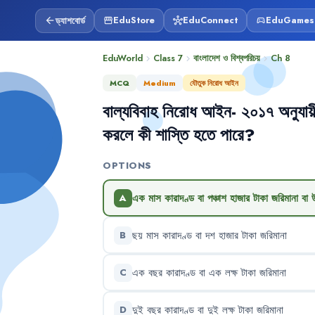
ড্যাশবোর্ড
EduStore
EduConnect
EduGames
arrow_back
storefront
hub
sports_esports
EduWorld
Class 7
বাংলাদেশ ও বিশ্বপরিচয়
Ch
8
chevron_right
chevron_right
chevron_right
MCQ
Medium
যৌতুক নিরোধ আইন
বাল্যবিবাহ
নিরোধ
আইন-
২০১৭
অনুযায়
করলে
কী
শাস্তি
হতে
পারে
?
OPTIONS
এক
মাস
কারাদণ্ড
বা
পঞ্চাশ
হাজার
টাকা
জরিমানা
বা
A
ছয়
মাস
কারাদণ্ড
বা
দশ
হাজার
টাকা
জরিমানা
B
এক
বছর
কারাদণ্ড
বা
এক
লক্ষ
টাকা
জরিমানা
C
দুই
বছর
কারাদণ্ড
বা
দুই
লক্ষ
টাকা
জরিমানা
D