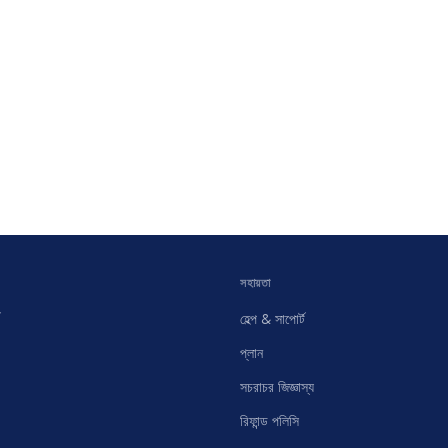
সহায়তা
হেল্প & সাপোর্ট
প্লান
সচরাচর জিজ্ঞাস্য
রিফান্ড পলিসি