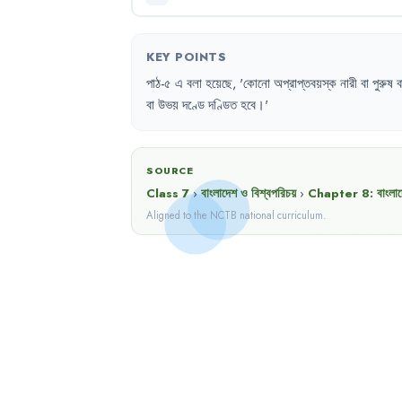
KEY POINTS
পাঠ-৫
এ
বলা
হয়েছে
,
'
কোনো
অপ্রাপ্তবয়স্ক
নারী
বা
পুরুষ
ব
বা
উভয়
দণ্ডে
দণ্ডিত
হবে
।'
SOURCE
Class 7
›
বাংলাদেশ ও বিশ্বপরিচয়
›
Chapter
8
:
বাংলা
Aligned to the NCTB national curriculum.