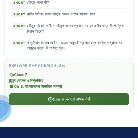
যৌতুক
প্রথা
কী
?
SHORT
নারীর
মর্যাদার
সাথে
যৌতুক
প্রথার
সম্পর্ক
ব্যাখ্যা
করো
।
SHORT
যৌতুক
নিরোধ
আইনে
যৌতুক
আদান-প্রদানে
সহায়তাকারীর
জন্য
কী
শাস্তির
SHORT
বিধান
আছে
?
বাল্যবিবাহ
নিরোধ
আইন-
২০১৭
অনুযায়ী
প্রাপ্তবয়স্ক
ব্যক্তি
বাল্যবিবাহের
SHORT
অপরাধ
করলে
কী
শাস্তি
হবে
?
EXPLORE THE CURRICULUM
Class 7
school
বাংলাদেশ ও বিশ্বপরিচয়
menu_book
Ch
8
:
বাংলাদেশের সামাজিক সমস্যা
bookmark
Explore EduWorld
explore