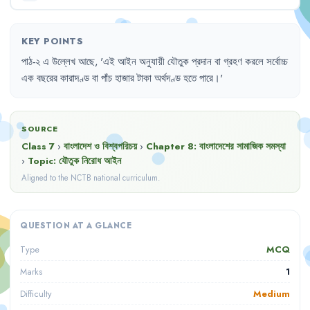
KEY POINTS
পাঠ-২
এ
উল্লেখ
আছে
,
'
এই
আইন
অনুযায়ী
যৌতুক
প্রদান
বা
গ্রহণ
করলে
সর্বোচ্চ
এক
বছরের
কারাদণ্ড
বা
পাঁচ
হাজার
টাকা
অর্থদণ্ড
হতে
পারে
।'
SOURCE
Class 7
›
বাংলাদেশ ও বিশ্বপরিচয়
›
Chapter
8
:
বাংলাদেশের সামাজিক সমস্যা
›
Topic:
যৌতুক নিরোধ আইন
Aligned to the NCTB national curriculum.
QUESTION AT A GLANCE
MCQ
Type
1
Marks
Medium
Difficulty