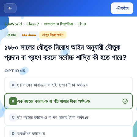
লগইন
arrow_back
login
EduWorld
Class 7
বাংলাদেশ ও বিশ্বপরিচয়
Ch
8
chevron_right
chevron_right
chevron_right
MCQ
Medium
যৌতুক নিরোধ আইন
১৯৮০
সালের
যৌতুক
নিরোধ
আইন
অনুযায়ী
যৌতুক
প্রদান
বা
গ্রহণ
করলে
সর্বোচ্চ
শাস্তি
কী
হতে
পারে
?
OPTIONS
ছয়
মাসের
কারাদণ্ড
বা
দুই
হাজার
টাকা
অর্থদণ্ড
A
এক
বছরের
কারাদণ্ড
বা
পাঁচ
হাজার
টাকা
অর্থদণ্ড
check_circle
B
দুই
বছরের
কারাদণ্ড
বা
দশ
হাজার
টাকা
অর্থদণ্ড
C
যাবজ্জীবন
কারাদণ্ড
D