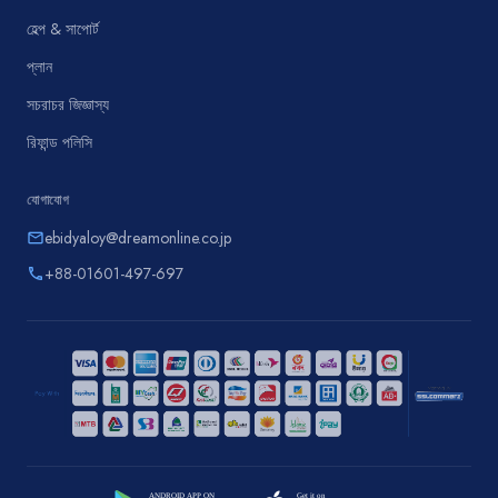
হেল্প & সাপোর্ট
প্লান
সচরাচর জিজ্ঞাস্য
রিফান্ড পলিসি
যোগাযোগ
ebidyaloy@dreamonline.co.jp
email
+88-01601-497-697
phone