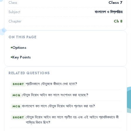
Class 7
Class
বাংলাদেশ ও বিশ্বপরিচয়
Subject
Ch
8
Chapter
ON THIS PAGE
Options
Key Points
RELATED QUESTIONS
প্রাচীনকালে
যৌতুককে
কীভাবে
দেখা
হতো
?
SHORT
যৌতুক
নিরোধ
আইন
কত
সালে
সংশোধন
করা
হয়েছে
?
MCQ
বাংলাদেশে
কত
সালে
যৌতুক
নিরোধ
আইন
প্রণয়ন
করা
হয়
?
MCQ
যৌতুক
নিরোধ
আইন
কত
সালে
প্রণীত
হয়
এবং
এই
আইনে
প্রাথমিকভাবে
কী
SHORT
শাস্তির
বিধান
ছিল
?