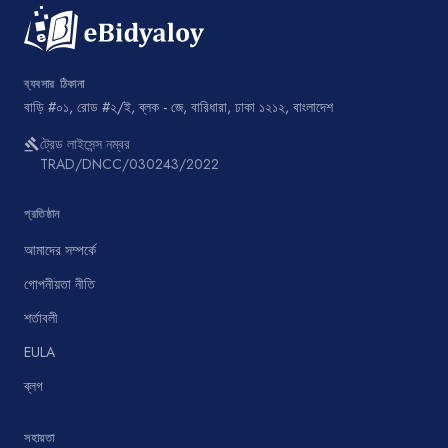
ব্যবসার ঠিকানা
বাড়ি #০১, রোড #২/ই, ব্লক - জে, বারিধারা, ঢাকা ১২১২, বাংলাদেশ
ট্রেড লাইসেন্স নম্বর
gavel
TRAD/DNCC/030243/2022
প্রতিষ্ঠান
আমাদের সম্পর্কে
গোপনীয়তা নীতি
শর্তাবলী
EULA
ব্লগ
সহায়তা