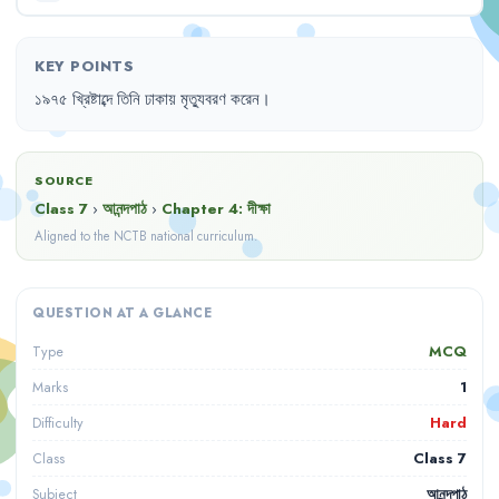
KEY POINTS
১৯৭৫
খ্রিষ্টাব্দে
তিনি
ঢাকায়
মৃত্যুবরণ
করেন
।
SOURCE
Class 7
›
আনন্দপাঠ
›
Chapter
4
:
দীক্ষা
Aligned to the NCTB national curriculum.
QUESTION AT A GLANCE
MCQ
Type
1
Marks
Hard
Difficulty
Class 7
Class
আনন্দপাঠ
Subject