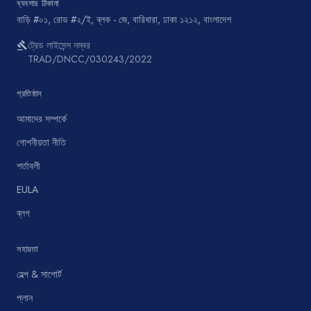
ব্যবসার ঠিকানা
বাড়ি #০১, রোড #২/ই, ব্লক - জে, বারিধারা, ঢাকা ১২১২, বাংলাদেশ
ট্রেড লাইসেন্স নম্বর
gavel
TRAD/DNCC/030243/2022
প্রতিষ্ঠান
আমাদের সম্পর্কে
গোপনীয়তা নীতি
শর্তাবলী
EULA
ব্লগ
সহায়তা
হেল্প & সাপোর্ট
প্লান