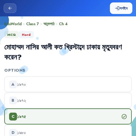
লগইন
arrow_back
login
EduWorld
Class 7
আনন্দপাঠ
Ch
4
chevron_right
chevron_right
chevron_right
MCQ
Hard
মোহাম্মদ
নাসির
আলী
কত
খ্রিস্টাব্দে
ঢাকায়
মৃত্যুবরণ
করেন
?
OPTIONS
১৯৭০
A
১৯৭২
B
১৯৭৫
check_circle
C
১৯৮০
D