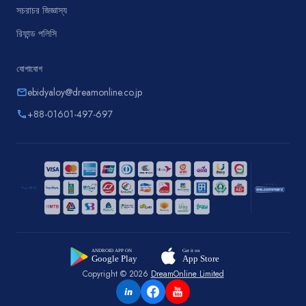
সচরাচর জিজ্ঞাস্য
রিফান্ড পলিসি
যোগাযোগ
ebidyaloy@dreamonline.co.jp
email
+88-01601-497-697
phone
Copyright © 2026
DreamOnline Limited
in