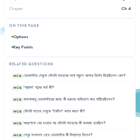
Ch
4
Chapter
ON THIS PAGE
Options
Key Points
RELATED QUESTIONS
হেডমাস্টার
লেবুকে
মৌলবি
সাহেবের
সঙ্গে
স্কুলে
আসার
নির্দেশ
দিয়েছিলেন
কেন
?
MCQ
'
প্রমাদ
'
শব্দের
অর্থ
কী
?
MCQ
বামাপদবাবু
হেডমাস্টারের
কাছে
কী
গুরুতর
অভিযোগ
করে
পাঠিয়েছিলেন
?
MCQ
মৌলবি
সাহেব
লেবুকে
'
ইবলিশ
'
বলার
কারণ
কী
?
MCQ
আরশোলা
বের
হওয়ার
পর
মৌলবি
সাহেবের
কী
অবস্থা
হয়েছিল
?
MCQ
লেবুর
সৎসাহস
দেখে
হেডমাস্টার
কী
সিদ্ধান্ত
নিলেন
?
MCQ