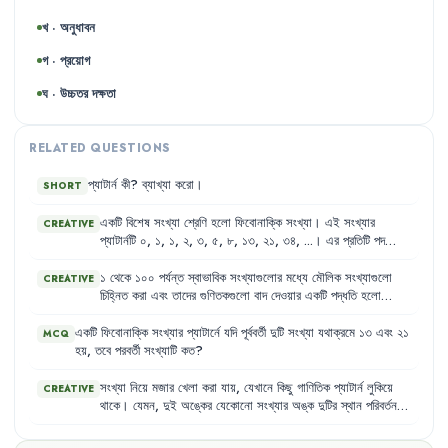
খ · অনুধাবন
গ · প্রয়োগ
ঘ · উচ্চতর দক্ষতা
RELATED QUESTIONS
প্যাটার্ন
কী
?
ব্যাখ্যা
করো
।
SHORT
একটি
বিশেষ
সংখ্যা
শ্রেণি
হলো
ফিবোনাক্কি
সংখ্যা
।
এই
সংখ্যার
CREATIVE
প্যাটার্নটি
০
,
১
,
১
,
২
,
৩
,
৫
,
৮
,
১৩
,
২১
,
৩৪
,
...
।
এর
প্রতিটি
পদ
পূর্ববর্তী
দুটি
পদের
যোগফল
দিয়ে
গঠিত
হয়
।
১
থেকে
১০০
পর্যন্ত
স্বাভাবিক
সংখ্যাগুলোর
মধ্যে
মৌলিক
সংখ্যাগুলো
CREATIVE
চিহ্নিত
করা
এবং
তাদের
গুণিতকগুলো
বাদ
দেওয়ার
একটি
পদ্ধতি
হলো
ইরাটোস্থিনিস
ছাঁকনি
।
এই
পদ্ধতিতে
প্রাপ্ত
মৌলিক
সংখ্যাগুলো
একটি
বিশেষ
প্যাটার্ন
অনুসরণ
করে
।
একটি
ফিবোনাক্কি
সংখ্যার
প্যাটার্নে
যদি
পূর্ববর্তী
দুটি
সংখ্যা
যথাক্রমে
১৩
এবং
২১
MCQ
হয়
,
তবে
পরবর্তী
সংখ্যাটি
কত
?
সংখ্যা
নিয়ে
মজার
খেলা
করা
যায়
,
যেখানে
কিছু
গাণিতিক
প্যাটার্ন
লুকিয়ে
CREATIVE
থাকে
।
যেমন
,
দুই
অঙ্কের
যেকোনো
সংখ্যার
অঙ্ক
দুটির
স্থান
পরিবর্তন
করে
প্রাপ্ত
নতুন
সংখ্যাটির
সঙ্গে
আগের
সংখ্যাটি
যোগ
করলে
যোগফল
১১
দ্বারা
বিভাজ্য
হয়
।