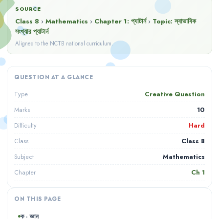
SOURCE
Class 8
›
Mathematics
›
Chapter
1
:
প্যাটার্ন
›
Topic:
স্বাভাবিক
সংখ্যার প্যাটার্ন
Aligned to the NCTB national curriculum.
QUESTION AT A GLANCE
Creative Question
Type
10
Marks
Hard
Difficulty
Class 8
Class
Mathematics
Subject
Ch
1
Chapter
ON THIS PAGE
ক · জ্ঞান