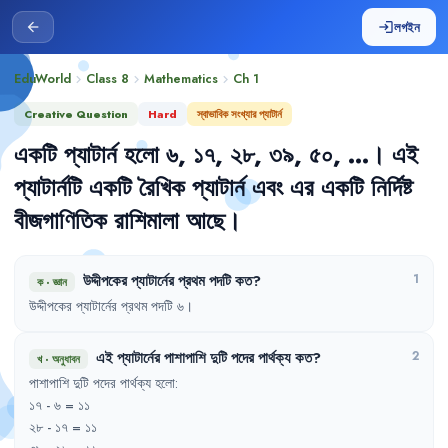
লগইন
arrow_back
login
EduWorld
Class 8
Mathematics
Ch
1
chevron_right
chevron_right
chevron_right
Creative Question
Hard
স্বাভাবিক সংখ্যার প্যাটার্ন
একটি
প্যাটার্ন
হলো
৬
,
১৭
,
২৮
,
৩৯
,
৫০
,
...
।
এই
প্যাটার্নটি
একটি
রৈখিক
প্যাটার্ন
এবং
এর
একটি
নির্দিষ্ট
বীজগাণিতিক
রাশিমালা
আছে
।
উদ্দীপকের
প্যাটার্নের
প্রথম
পদটি
কত
?
1
ক
·
জ্ঞান
উদ্দীপকের
প্যাটার্নের
প্রথম
পদটি
৬
।
এই
প্যাটার্নের
পাশাপাশি
দুটি
পদের
পার্থক্য
কত
?
2
খ
·
অনুধাবন
পাশাপাশি
দুটি
পদের
পার্থক্য
হলো
:
১৭
- 
৬
= 
১১
২৮
- 
১৭
= 
১১