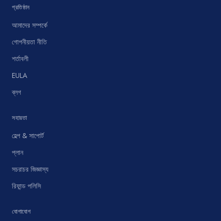
প্রতিষ্ঠান
আমাদের সম্পর্কে
গোপনীয়তা নীতি
শর্তাবলী
EULA
ব্লগ
সহায়তা
হেল্প & সাপোর্ট
প্লান
সচরাচর জিজ্ঞাস্য
রিফান্ড পলিসি
যোগাযোগ