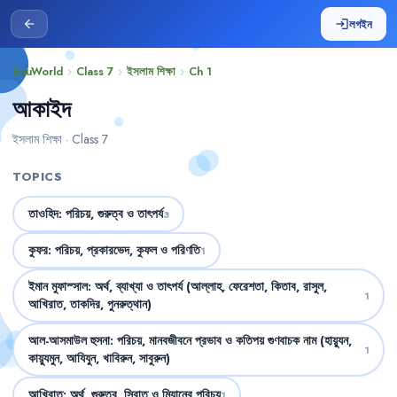
লগইন
arrow_back
login
EduWorld
Class 7
ইসলাম শিক্ষা
Ch 1
chevron_right
chevron_right
chevron_right
আকাইদ
ইসলাম শিক্ষা · Class 7
TOPICS
তাওহিদ: পরিচয়, গুরুত্ব ও তাৎপর্য
3
কুফর: পরিচয়, প্রকারভেদ, কুফল ও পরিণতি
1
ইমান মুফাস্সাল: অর্থ, ব্যাখ্যা ও তাৎপর্য (আল্লাহ, ফেরেশতা, কিতাব, রাসুল,
1
আখিরাত, তাকদির, পুনরুত্থান)
আল-আসমাউল হুসনা: পরিচয়, মানবজীবনে প্রভাব ও কতিপয় গুণবাচক নাম (হায়্যুন,
1
কায়্যুমুন, আযিযুন, খাবিরুন, সাবুরুন)
আখিরাত: অর্থ, গুরুত্ব, সিরাত ও মিযানের পরিচয়
1