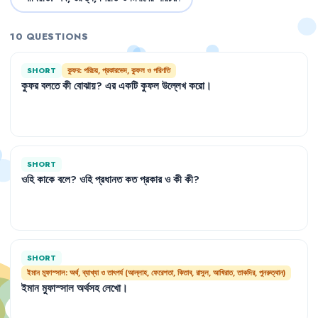
10 QUESTIONS
SHORT
কুফর: পরিচয়, প্রকারভেদ, কুফল ও পরিণতি
কুফর
বলতে
কী
বোঝায়
?
এর
একটি
কুফল
উল্লেখ
করো
।
SHORT
ওহি
কাকে
বলে
?
ওহি
প্রধানত
কত
প্রকার
ও
কী
কী
?
SHORT
ইমান মুফাস্সাল: অর্থ, ব্যাখ্যা ও তাৎপর্য (আল্লাহ, ফেরেশতা, কিতাব, রাসুল, আখিরাত, তাকদির, পুনরুত্থান)
ইমান
মুফাস্সাল
অর্থসহ
লেখো
।