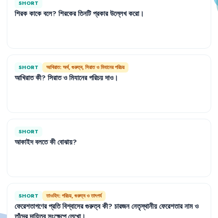
SHORT
শিরক
কাকে
বলে
?
শিরকের
তিনটি
প্রকার
উল্লেখ
করো
।
SHORT
আখিরাত: অর্থ, গুরুত্ব, সিরাত ও মিযানের পরিচয়
আখিরাত
কী
?
সিরাত
ও
মিযানের
পরিচয়
দাও
।
SHORT
আকাইদ
বলতে
কী
বোঝায়
?
SHORT
তাওহিদ: পরিচয়, গুরুত্ব ও তাৎপর্য
ফেরেশতাগণের
প্রতি
বিশ্বাসের
গুরুত্ব
কী
?
চারজন
নেতৃস্থানীয়
ফেরেশতার
নাম
ও
তাঁদের
দায়িত্ব
সংক্ষেপে
লেখো
।