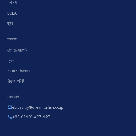
শর্তাবলী
EULA
ব্লগ
সহায়তা
হেল্প & সাপোর্ট
প্লান
সচরাচর জিজ্ঞাস্য
রিফান্ড পলিসি
যোগাযোগ
ebidyaloy@dreamonline.co.jp
email
+88-01601-497-697
phone