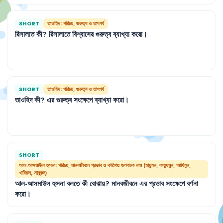
SHORT
তাওহিদ: পরিচয়, গুরুত্ব ও তাৎপর্য
রিসালাত
কী
?
রিসালাতে
বিশ্বাসের
গুরুত্ব
ব্যাখ্যা
করো
।
SHORT
তাওহিদ: পরিচয়, গুরুত্ব ও তাৎপর্য
তাওহিদ
কী
?
এর
গুরুত্ব
সংক্ষেপে
ব্যাখ্যা
করো
।
SHORT
আল-আসমাউল হুসনা: পরিচয়, মানবজীবনে প্রভাব ও কতিপয় গুণবাচক নাম (হায়্যুন, কায়্যুমুন, আযিযুন,
খাবিরুন, সাবুরুন)
আল-আসমাউল
হুসনা
বলতে
কী
বোঝায়
?
মানবজীবনে
এর
প্রভাব
সংক্ষেপে
বর্ণনা
করো
।