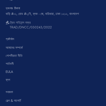
ব্যবসার ঠিকানা
বাড়ি #০১, রোড #২/ই, ব্লক - জে, বারিধারা, ঢাকা ১২১২, বাংলাদেশ
ট্রেড লাইসেন্স নম্বর
gavel
TRAD/DNCC/030243/2022
প্রতিষ্ঠান
আমাদের সম্পর্কে
গোপনীয়তা নীতি
শর্তাবলী
EULA
ব্লগ
সহায়তা
হেল্প & সাপোর্ট