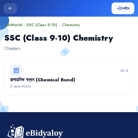
লগইন
arrow_back
login
EduWorld
SSC (Class 9-10)
Chemistry
chevron_right
chevron_right
SSC (Class 9-10) Chemistry
Chapters
article
Ch 5
রাসায়নিক বন্ধন (Chemical Bond)
5 questions