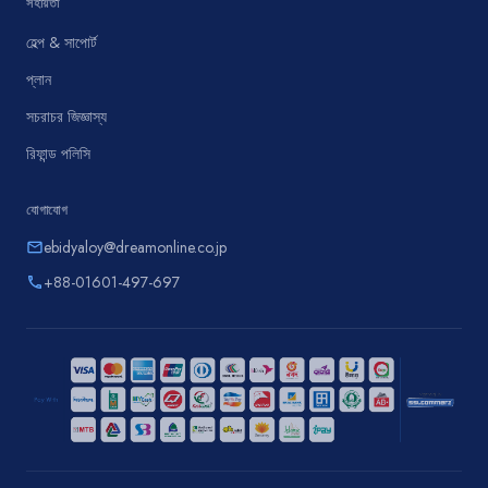
সহায়তা
হেল্প & সাপোর্ট
প্লান
সচরাচর জিজ্ঞাস্য
রিফান্ড পলিসি
যোগাযোগ
ebidyaloy@dreamonline.co.jp
email
+88-01601-497-697
phone