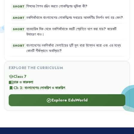
শিশুদের
শৈশব
রঙিন
করতে
লোকশিল্পের
ভূমিকা
কী
?
SHORT
নকশিকাঁথাকে
বাংলাদেশের
লোকশিল্পের
সবচেয়ে
আকর্ষণীয়
নিদর্শন
বলা
হয়
কেন
?
SHORT
ব্যবহারিক
দিক
থেকে
নকশিকাঁথাকে
কয়টি
শ্রেণিতে
ভাগ
করা
যায়
?
কয়েকটি
SHORT
উদাহরণ
দাও
।
বাংলাদেশের
নকশিকাঁথা
সেলাইয়ের
দুটি
মূল
ধারা
উল্লেখ
করো
এবং
এর
মধ্যে
SHORT
কোনটি
শীর্ষস্থানে
অবস্থিত
?
EXPLORE THE CURRICULUM
Class 7
school
চারু ও কারুকলা
menu_book
Ch
3
:
বাংলাদেশের লোকশিল্প ও কারুশিল্প
bookmark
Explore EduWorld
explore