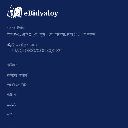
ব্যবসার ঠিকানা
বাড়ি #০১, রোড #২/ই, ব্লক - জে, বারিধারা, ঢাকা ১২১২, বাংলাদেশ
ট্রেড লাইসেন্স নম্বর
gavel
TRAD/DNCC/030243/2022
প্রতিষ্ঠান
আমাদের সম্পর্কে
গোপনীয়তা নীতি
শর্তাবলী
EULA
ব্লগ