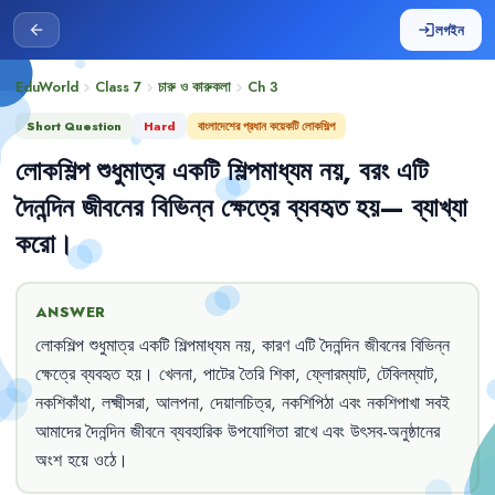
লগইন
arrow_back
login
EduWorld
Class 7
চারু ও কারুকলা
Ch
3
chevron_right
chevron_right
chevron_right
Short Question
Hard
বাংলাদেশের প্রধান কয়েকটি লোকশিল্প
লোকশিল্প
শুধুমাত্র
একটি
শিল্পমাধ্যম
নয়
,
বরং
এটি
দৈনন্দিন
জীবনের
বিভিন্ন
ক্ষেত্রে
ব্যবহৃত
হয়—
ব্যাখ্যা
করো
।
ANSWER
লোকশিল্প
শুধুমাত্র
একটি
শিল্পমাধ্যম
নয়
,
কারণ
এটি
দৈনন্দিন
জীবনের
বিভিন্ন
ক্ষেত্রে
ব্যবহৃত
হয়
।
খেলনা
,
পাটের
তৈরি
শিকা
,
ফ্লোরম্যাট
,
টেবিলম্যাট
,
নকশিকাঁথা
,
লক্ষ্মীসরা
,
আলপনা
,
দেয়ালচিত্র
,
নকশিপিঠা
এবং
নকশিপাখা
সবই
আমাদের
দৈনন্দিন
জীবনে
ব্যবহারিক
উপযোগিতা
রাখে
এবং
উৎসব-অনুষ্ঠানের
অংশ
হয়ে
ওঠে
।