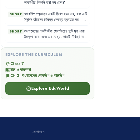
আকর্ষণীয়
নিদর্শন
বলা
হয়
কেন
?
লোকশিল্প
শুধুমাত্র
একটি
শিল্পমাধ্যম
নয়
,
বরং
এটি
SHORT
দৈনন্দিন
জীবনের
বিভিন্ন
ক্ষেত্রে
ব্যবহৃত
হয়—
ব্যাখ্যা
করো
।
বাংলাদেশের
নকশিকাঁথা
সেলাইয়ের
দুটি
মূল
ধারা
SHORT
উল্লেখ
করো
এবং
এর
মধ্যে
কোনটি
শীর্ষস্থানে
অবস্থিত
?
EXPLORE THE CURRICULUM
Class 7
school
চারু ও কারুকলা
menu_book
Ch
3
:
বাংলাদেশের লোকশিল্প ও কারুশিল্প
bookmark
Explore EduWorld
explore
যোগাযোগ