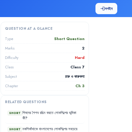
লগইন
login
QUESTION AT A GLANCE
Short Question
Type
2
Marks
Hard
Difficulty
Class 7
Class
চারু ও কারুকলা
Subject
Ch
3
Chapter
RELATED QUESTIONS
শিশুদের
শৈশব
রঙিন
করতে
লোকশিল্পের
ভূমিকা
SHORT
কী
?
নকশিকাঁথাকে
বাংলাদেশের
লোকশিল্পের
সবচেয়ে
SHORT