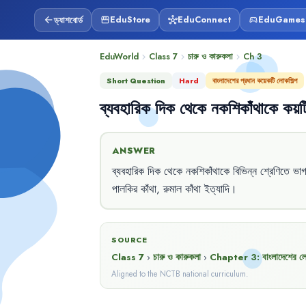
ড্যাশবোর্ড
EduStore
EduConnect
EduGames
arrow_back
storefront
hub
sports_esports
EduWorld
Class 7
চারু ও কারুকলা
Ch
3
chevron_right
chevron_right
chevron_right
Short Question
Hard
বাংলাদেশের প্রধান কয়েকটি লোকশিল্প
ব্যবহারিক
দিক
থেকে
নকশিকাঁথাকে
কয়ট
ANSWER
ব্যবহারিক
দিক
থেকে
নকশিকাঁথাকে
বিভিন্ন
শ্রেণিতে
ভা
পালকির
কাঁথা
,
রুমাল
কাঁথা
ইত্যাদি
।
SOURCE
Class 7
›
চারু ও কারুকলা
›
Chapter
3
:
বাংলাদেশের লো
Aligned to the NCTB national curriculum.