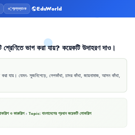
EduWorld
প্রশ্নব্যাংক
public
auto_awesome
ি
শ্রেণিতে
ভাগ
করা
যায়
?
কয়েকটি
উদাহরণ
দাও
।
গ
করা
যায়
।
যেমন-
সুজনিপেড়ে
,
লেপকাঁথা
,
চাদর
কাঁথা
,
জায়নামাজ
,
আসন
কাঁথা
,
কশিল্প ও কারুশিল্প
›
Topic:
বাংলাদেশের প্রধান কয়েকটি লোকশিল্প