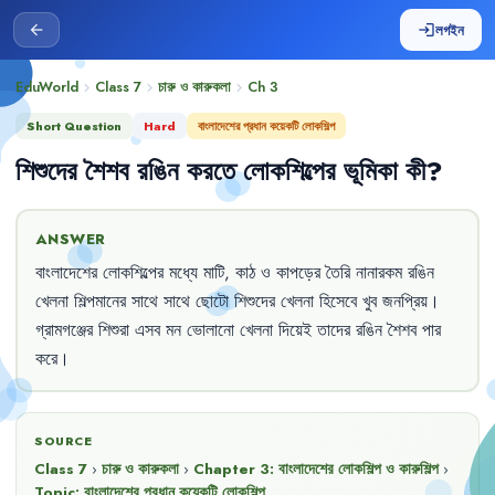
লগইন
arrow_back
login
EduWorld
Class 7
চারু ও কারুকলা
Ch
3
chevron_right
chevron_right
chevron_right
Short Question
Hard
বাংলাদেশের প্রধান কয়েকটি লোকশিল্প
শিশুদের
শৈশব
রঙিন
করতে
লোকশিল্পের
ভূমিকা
কী
?
ANSWER
বাংলাদেশের
লোকশিল্পের
মধ্যে
মাটি
,
কাঠ
ও
কাপড়ের
তৈরি
নানারকম
রঙিন
খেলনা
শিল্পমানের
সাথে
সাথে
ছোটো
শিশুদের
খেলনা
হিসেবে
খুব
জনপ্রিয়
।
গ্রামগঞ্জের
শিশুরা
এসব
মন
ভোলানো
খেলনা
দিয়েই
তাদের
রঙিন
শৈশব
পার
করে
।
SOURCE
Class 7
›
চারু ও কারুকলা
›
Chapter
3
:
বাংলাদেশের লোকশিল্প ও কারুশিল্প
›
Topic:
বাংলাদেশের প্রধান কয়েকটি লোকশিল্প