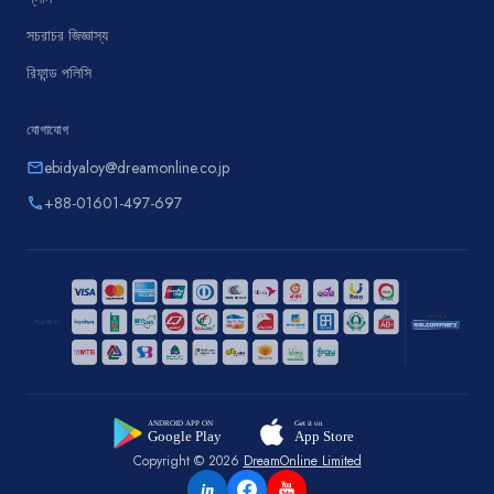
সচরাচর জিজ্ঞাস্য
রিফান্ড পলিসি
যোগাযোগ
ebidyaloy@dreamonline.co.jp
email
+88-01601-497-697
phone
Copyright © 2026
DreamOnline Limited
in