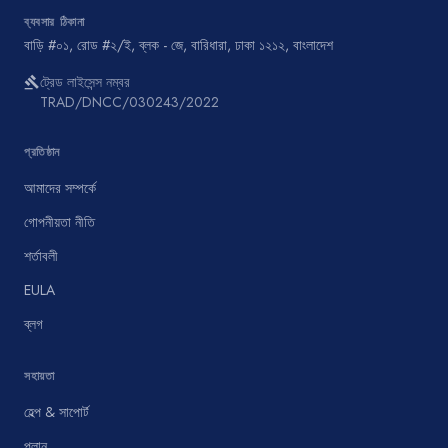
ব্যবসার ঠিকানা
বাড়ি #০১, রোড #২/ই, ব্লক - জে, বারিধারা, ঢাকা ১২১২, বাংলাদেশ
ট্রেড লাইসেন্স নম্বর
gavel
TRAD/DNCC/030243/2022
প্রতিষ্ঠান
আমাদের সম্পর্কে
গোপনীয়তা নীতি
শর্তাবলী
EULA
ব্লগ
সহায়তা
হেল্প & সাপোর্ট
প্লান