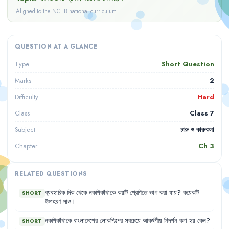
Aligned to the NCTB national curriculum.
QUESTION AT A GLANCE
Short Question
Type
2
Marks
Hard
Difficulty
Class 7
Class
চারু ও কারুকলা
Subject
Ch
3
Chapter
RELATED QUESTIONS
ব্যবহারিক
দিক
থেকে
নকশিকাঁথাকে
কয়টি
শ্রেণিতে
ভাগ
করা
যায়
?
কয়েকটি
SHORT
উদাহরণ
দাও
।
নকশিকাঁথাকে
বাংলাদেশের
লোকশিল্পের
সবচেয়ে
আকর্ষণীয়
নিদর্শন
বলা
হয়
কেন
?
SHORT