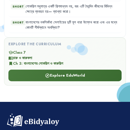
লোকশিল্প
শুধুমাত্র
একটি
শিল্পমাধ্যম
নয়
,
বরং
এটি
দৈনন্দিন
জীবনের
বিভিন্ন
SHORT
ক্ষেত্রে
ব্যবহৃত
হয়—
ব্যাখ্যা
করো
।
বাংলাদেশের
নকশিকাঁথা
সেলাইয়ের
দুটি
মূল
ধারা
উল্লেখ
করো
এবং
এর
মধ্যে
SHORT
কোনটি
শীর্ষস্থানে
অবস্থিত
?
EXPLORE THE CURRICULUM
Class 7
school
চারু ও কারুকলা
menu_book
Ch
3
:
বাংলাদেশের লোকশিল্প ও কারুশিল্প
bookmark
Explore EduWorld
explore