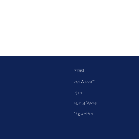
সহায়তা
হেল্প & সাপোর্ট
প্লান
সচরাচর জিজ্ঞাস্য
রিফান্ড পলিসি