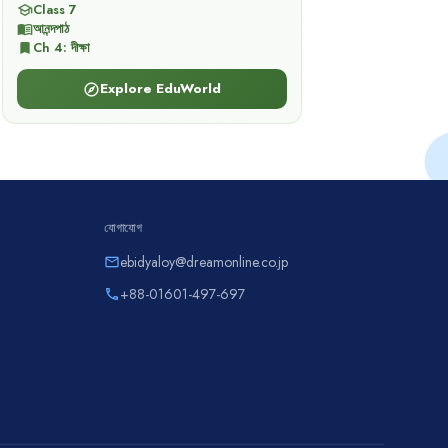
Class 7
school
আনন্দপাঠ
menu_book
Ch
4
:
দীক্ষা
bookmark
Explore EduWorld
explore
যোগাযোগ
ebidyaloy@dreamonline.co.jp
email
+88-01601-497-697
phone