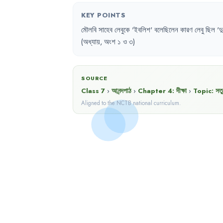
KEY POINTS
মৌলবি
সাহেব
লেবুকে
'
ইবলিশ
'
বলেছিলেন
কারণ
লেবু
ছিল
'
দু
(অধ্যায়
,
অংশ
১
ও
৩)
SOURCE
Class 7
›
আনন্দপাঠ
›
Chapter
4
:
দীক্ষা
›
Topic:
সতু
Aligned to the NCTB national curriculum.