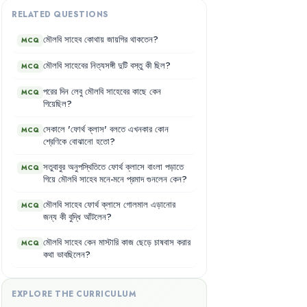
RELATED QUESTIONS
মৌলবি
সাহেব
কোথায়
জায়গির
থাকতেন
?
MCQ
মৌলবি
সাহেবের
নিত্যসঙ্গী
দুটি
বস্তু
কী
ছিল
?
MCQ
পরের
দিন
লেবু
মৌলবি
সাহেবের
কাছে
কেন
MCQ
গিয়েছিল
?
সেকালে
'
ফোর্থ
ক্লাস
'
বলতে
এখনকার
কোন
MCQ
শ্রেণিকে
বোঝানো
হতো
?
সতুবাবুর
অনুপস্থিতিতে
ফোর্থ
ক্লাসে
বাংলা
পড়াতে
MCQ
গিয়ে
মৌলবি
সাহেব
মনে-মনে
প্রমাদ
গুনলেন
কেন
?
মৌলবি
সাহেব
ফোর্থ
ক্লাসে
গোলমাল
এড়ানোর
MCQ
জন্য
কী
বুদ্ধি
আঁটলেন
?
মৌলবি
সাহেব
কেন
মাস্টারি
কাজ
ছেড়ে
চাষবাস
করার
MCQ
কথা
ভাবছিলেন
?
EXPLORE THE CURRICULUM