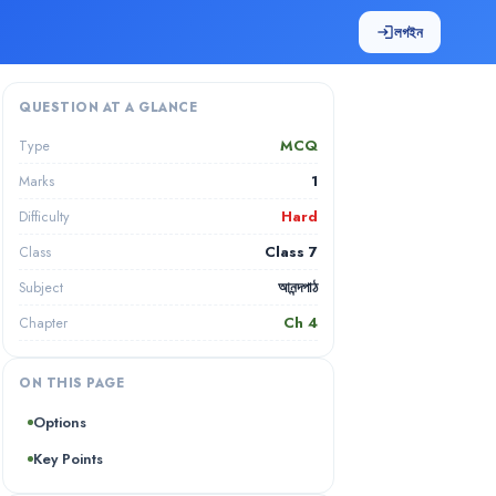
লগইন
login
QUESTION AT A GLANCE
MCQ
Type
1
Marks
Hard
Difficulty
Class 7
Class
আনন্দপাঠ
Subject
Ch
4
Chapter
ON THIS PAGE
Options
Key Points