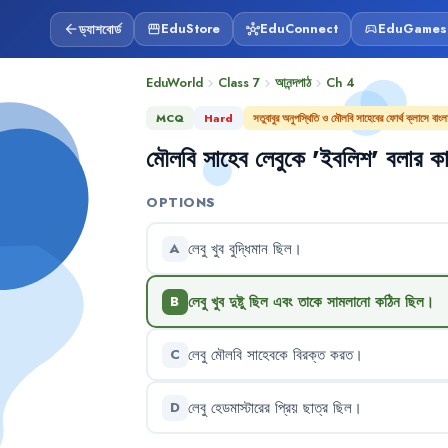
ড্যাশবোর্ড
EduStore
EduConnect
EduGames
arrow_back
storefront
hub
sports_esports
EduWorld
Class 7
আনন্দপাঠ
Ch
4
chevron_right
chevron_right
chevron_right
MCQ
Hard
সতুবাবুর অনুপস্থিতি ও মৌলবি সাহেবের ফোর্থ ক্লাসে বাং
মৌলবি
সাহেব
লেবুকে
'
ইবলিশ
'
বলার
ক
OPTIONS
লেবু
খুব
বুদ্ধিমান
ছিল
।
A
লেবু
খুব
দুষ্টু
ছিল
এবং
তাকে
সামলানো
কঠিন
ছিল
।
B
লেবু
মৌলবি
সাহেবকে
বিরক্ত
করত
।
C
লেবু
হেডমাস্টারের
প্রিয়
ছাত্র
ছিল
।
D