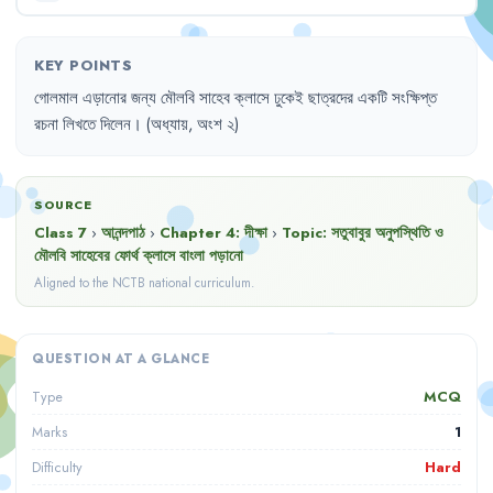
KEY POINTS
গোলমাল
এড়ানোর
জন্য
মৌলবি
সাহেব
ক্লাসে
ঢুকেই
ছাত্রদের
একটি
সংক্ষিপ্ত
রচনা
লিখতে
দিলেন
।
(অধ্যায়
,
অংশ
২)
SOURCE
Class 7
›
আনন্দপাঠ
›
Chapter
4
:
দীক্ষা
›
Topic:
সতুবাবুর অনুপস্থিতি ও
মৌলবি সাহেবের ফোর্থ ক্লাসে বাংলা পড়ানো
Aligned to the NCTB national curriculum.
QUESTION AT A GLANCE
MCQ
Type
1
Marks
Hard
Difficulty