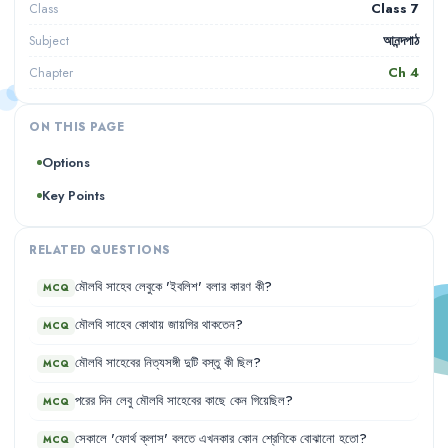
Class 7
Class
আনন্দপাঠ
Subject
Ch
4
Chapter
ON THIS PAGE
Options
Key Points
RELATED QUESTIONS
মৌলবি
সাহেব
লেবুকে
'
ইবলিশ
'
বলার
কারণ
কী
?
MCQ
মৌলবি
সাহেব
কোথায়
জায়গির
থাকতেন
?
MCQ
মৌলবি
সাহেবের
নিত্যসঙ্গী
দুটি
বস্তু
কী
ছিল
?
MCQ
পরের
দিন
লেবু
মৌলবি
সাহেবের
কাছে
কেন
গিয়েছিল
?
MCQ
সেকালে
'
ফোর্থ
ক্লাস
'
বলতে
এখনকার
কোন
শ্রেণিকে
বোঝানো
হতো
?
MCQ