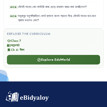
মৌলবি
সাহেব
কেন
মাস্টারি
কাজ
ছেড়ে
চাষবাস
করার
কথা
ভাবছিলেন
?
MCQ
সতুবাবুর
অনুপস্থিতিতে
ফোর্থ
ক্লাসে
বাংলা
পড়াতে
গিয়ে
মৌলবি
সাহেব
মনে-মনে
MCQ
প্রমাদ
গুনলেন
কেন
?
EXPLORE THE CURRICULUM
Class 7
school
আনন্দপাঠ
menu_book
Ch
4
:
দীক্ষা
bookmark
Explore EduWorld
explore