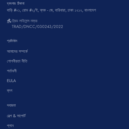
ব্যবসার ঠিকানা
বাড়ি #০১, রোড #২/ই, ব্লক - জে, বারিধারা, ঢাকা ১২১২, বাংলাদেশ
ট্রেড লাইসেন্স নম্বর
gavel
TRAD/DNCC/030243/2022
প্রতিষ্ঠান
আমাদের সম্পর্কে
গোপনীয়তা নীতি
শর্তাবলী
EULA
ব্লগ
সহায়তা
হেল্প & সাপোর্ট
প্লান