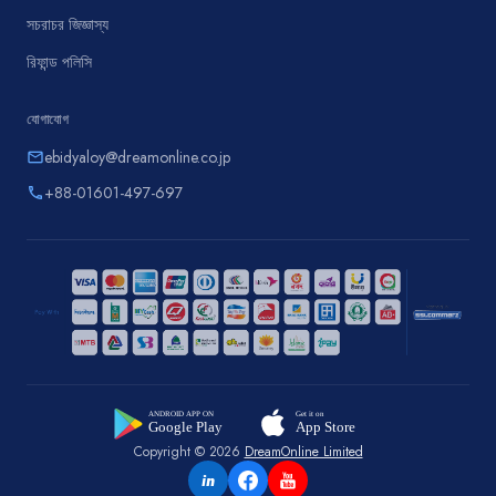
সচরাচর জিজ্ঞাস্য
রিফান্ড পলিসি
যোগাযোগ
ebidyaloy@dreamonline.co.jp
email
+88-01601-497-697
phone
Copyright © 2026
DreamOnline Limited
in