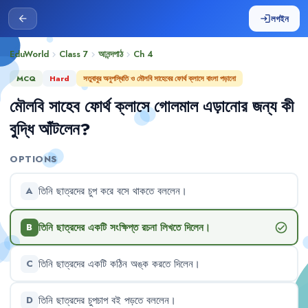
লগইন
arrow_back
login
EduWorld
Class 7
আনন্দপাঠ
Ch
4
chevron_right
chevron_right
chevron_right
MCQ
Hard
সতুবাবুর অনুপস্থিতি ও মৌলবি সাহেবের ফোর্থ ক্লাসে বাংলা পড়ানো
মৌলবি
সাহেব
ফোর্থ
ক্লাসে
গোলমাল
এড়ানোর
জন্য
কী
বুদ্ধি
আঁটলেন
?
OPTIONS
তিনি
ছাত্রদের
চুপ
করে
বসে
থাকতে
বললেন
।
A
তিনি
ছাত্রদের
একটি
সংক্ষিপ্ত
রচনা
লিখতে
দিলেন
।
check_circle
B
তিনি
ছাত্রদের
একটি
কঠিন
অঙ্ক
করতে
দিলেন
।
C
তিনি
ছাত্রদের
চুপচাপ
বই
পড়তে
বললেন
।
D