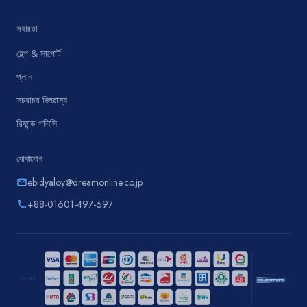
সহায়তা
হেল্প & সাপোর্ট
প্লান
সচরাচর জিজ্ঞাস্য
রিফান্ড পলিসি
যোগাযোগ
ebidyaloy@dreamonline.co.jp
email
+88-01601-497-697
phone