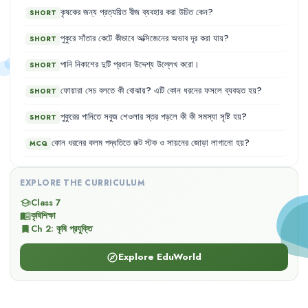
কৃষকের
জন্য
প্রত্যয়িত
বীজ
ব্যবহার
করা
উচিত
কেন
?
SHORT
পুকুরে
সাঁতার
কেটে
কীভাবে
অক্সিজেনের
অভাব
দূর
করা
যায়
?
SHORT
পানি
নিকাশের
দুটি
প্রধান
উদ্দেশ্য
উল্লেখ
করো
।
SHORT
ফোয়ারা
সেচ
বলতে
কী
বোঝায়
?
এটি
কোন
ধরনের
ফসলে
ব্যবহৃত
হয়
?
SHORT
পুকুরের
পানিতে
সবুজ
শেওলার
স্তর
পড়লে
কী
কী
সমস্যা
সৃষ্টি
হয়
?
SHORT
কোন
ধরনের
কলম
পদ্ধতিতে
রুট
স্টক
ও
সায়নের
জোড়া
লাগানো
হয়
?
MCQ
EXPLORE THE CURRICULUM
Class 7
school
কৃষিশিক্ষা
menu_book
Ch
2
:
কৃষি প্রযুক্তি
bookmark
Explore EduWorld
explore