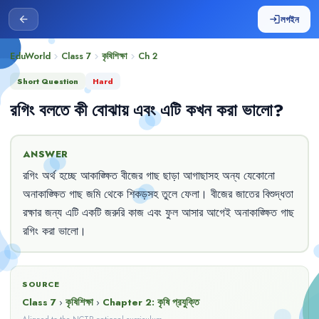
লগইন
arrow_back
login
EduWorld
Class 7
কৃষিশিক্ষা
Ch
2
chevron_right
chevron_right
chevron_right
Short Question
Hard
রগিং
বলতে
কী
বোঝায়
এবং
এটি
কখন
করা
ভালো
?
ANSWER
রগিং
অর্থ
হচ্ছে
আকাঙ্ক্ষিত
বীজের
গাছ
ছাড়া
আগাছাসহ
অন্য
যেকোনো
অনাকাঙ্ক্ষিত
গাছ
জমি
থেকে
শিকড়সহ
তুলে
ফেলা
।
বীজের
জাতের
বিশুদ্ধতা
রক্ষার
জন্য
এটি
একটি
জরুরি
কাজ
এবং
ফুল
আসার
আগেই
অনাকাঙ্ক্ষিত
গাছ
রগিং
করা
ভালো
।
SOURCE
Class 7
›
কৃষিশিক্ষা
›
Chapter
2
:
কৃষি প্রযুক্তি