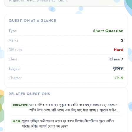
Aligned to the NCTB national curriculum.
QUESTION AT A GLANCE
Short Question
Type
2
Marks
Hard
Difficulty
Class 7
Class
কৃষিশিক্ষা
Subject
Ch
2
Chapter
RELATED QUESTIONS
জনাব
শফিক
তার
মাছের
পুকুরে
কয়েকদিন
ধরে
লক্ষ্য
করছেন
যে
,
মাছগুলো
CREATIVE
পানির
উপর
ভেসে
খাবি
খাচ্ছে
এবং
কিছু
মাছ
মারা
যাচ্ছে
।
পুকুরের
পানিও
ঘন
সবুজ
হয়ে
আছে
।
তিনি
বুঝতে
পারছিলেন
না
কী
কারণে
এমন
হচ্ছে
।
তার
প্রতিবেশী
রফিক
সাহেব
তাকে
পুকুরের
পরিবেশ
উন্নত
করার
জন্য
কিছু
পরামর্শ
পুকুরে
দ্রবীভূত
অক্সিজেনের
অভাব
দূর
করতে
কিশোর-কিশোরীদের
পুকুরে
নামিয়ে
MCQ
দিলেন
।
সাঁতার
কাটার
পরামর্শ
দেওয়া
হয়
কেন
?