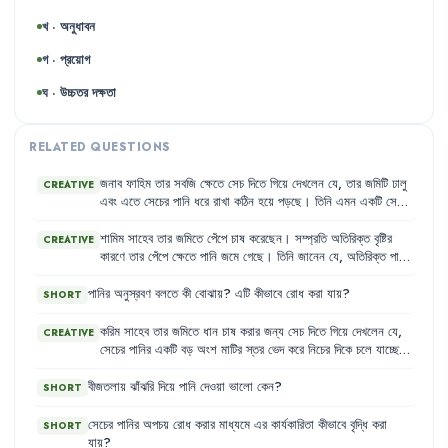
খ · অনুধাবন
গ · প্রয়োগ
ঘ · উচ্চতর দক্ষতা
RELATED QUESTIONS
জনাব
ফাহিম
তার
সবজি
ক্ষেতে
সেচ
দিতে
গিয়ে
দেখলেন
যে
,
তার
জমিটি
ঢালু
CREATIVE
এবং
এতে
সেচের
পানি
ধরে
রাখা
কঠিন
হয়ে
পড়ছে
।
তিনি
এমন
একটি
সেচ
পদ্ধতি
খুঁজছেন
যা
ঢালু
জমিতে
পানি
নিয়ন্ত্রণ
করতে
এবং
পানির
অপচয়
কমাতে
সাহায্য
করবে
।
শামিম
সাহেব
তার
জমিতে
পেঁপে
চাষ
করেছেন
।
সম্প্রতি
অতিরিক্ত
বৃষ্টির
CREATIVE
কারণে
তার
পেঁপে
ক্ষেতে
পানি
জমে
গেছে
।
তিনি
জানেন
যে
,
অতিরিক্ত
পানি
পেঁপে
গাছের
জন্য
ক্ষতিকর
এবং
গাছের
বৃদ্ধি
ব্যাহত
হতে
পারে
।
তিনি
দ্রুত
এই
অতিরিক্ত
পানি
অপসারণের
উপায়
খুঁজছেন
।
পানির
অনুস্রবণ
বলতে
কী
বোঝায়
?
এটি
কীভাবে
রোধ
করা
যায়
?
SHORT
করিম
সাহেব
তার
জমিতে
ধান
চাষ
করার
জন্য
সেচ
দিতে
গিয়ে
দেখলেন
যে
,
CREATIVE
সেচের
পানির
একটি
বড়
অংশ
মাটির
স্তর
ভেদ
করে
নিচের
দিকে
চলে
যাচ্ছে
এবং
কিছু
অংশ
পাশের
জমিতে
চুইয়ে
যাচ্ছে
।
এতে
তার
সেচের
খরচ
বেড়ে
যাচ্ছে
এবং
পানির
অপচয়
হচ্ছে
।
তিনি
এই
সমস্যা
সমাধানের
জন্য
কৃষি
বীজতলায়
ঝাঁঝরি
দিয়ে
পানি
দেওয়া
ভালো
কেন
?
SHORT
কর্মকর্তার
শরণাপন্ন
হলেন
।
সেচের
পানির
অপচয়
রোধ
করার
মাধ্যমে
এর
কার্যকারিতা
কীভাবে
বৃদ্ধি
করা
SHORT
যায়
?