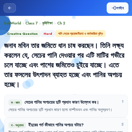
লগইন
arrow_back
login
EduWorld
Class 7
কৃষিশিক্ষা
Ch
2
chevron_right
chevron_right
chevron_right
Creative Question
Hard
পানি সেচের প্রয়োজনীয়তা ও কার্যকারিতা বৃদ্ধি
জনাব
মবিন
তার
জমিতে
ধান
চাষ
করছেন
।
তিনি
লক্ষ্য
করলেন
যে
,
সেচের
পানি
দেওয়ার
পর
এটি
মাটির
গভীরে
চলে
যাচ্ছে
এবং
পাশের
জমিতেও
চুইয়ে
যাচ্ছে
।
এতে
তার
ফসলের
উৎপাদন
ব্যাহত
হচ্ছে
এবং
পানির
অপচয়
হচ্ছে
।
সেচের
পানির
অপচয়ের
দুটি
প্রধান
কারণ
উল্লেখ
কর
।
1
ক
·
জ্ঞান
সেচের
পানির
অপচয়ের
দুটি
প্রধান
কারণ
হলো
বাষ্পীভবন
এবং
পানির
অনুস্রবণ
।
ইঁদুরের
গর্ত
কীভাবে
পানির
অপচয়
ঘটায়
?
2
খ
·
অনুধাবন