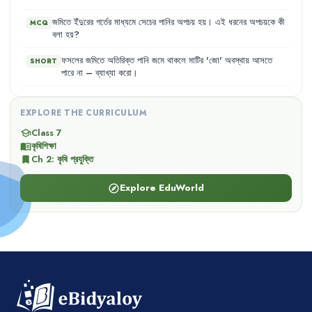
জমিতে
ইঁদুরের
গর্তের
মাধ্যমে
সেচের
পানির
অপচয়
হয়
।
এই
ধরনের
অপচয়কে
কী
MCQ
বলা
হয়
?
ফসলের
জমিতে
অতিরিক্ত
পানি
জমে
থাকলে
মাটির
'
জো
'
অবস্থায়
আসতে
SHORT
পারে
না
–
ব্যাখ্যা
করো
।
EXPLORE THE CURRICULUM
Class 7
school
কৃষিশিক্ষা
menu_book
Ch
2
:
কৃষি প্রযুক্তি
bookmark
Explore EduWorld
explore