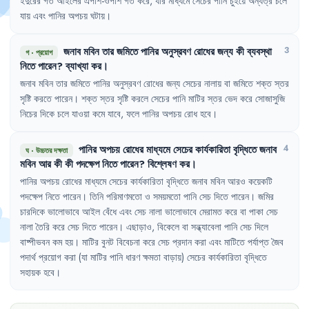
ইঁদুরের
গর্ত
আইলের
এপাশ-ওপাশ
গর্ত
করে
,
যার
মাধ্যমে
সেচের
পানি
চুইয়ে
অন্যত্র
চলে
যায়
এবং
পানির
অপচয়
ঘটায়
।
জনাব
মবিন
তার
জমিতে
পানির
অনুস্রবণ
রোধের
জন্য
কী
ব্যবস্থা
3
গ
·
প্রয়োগ
নিতে
পারেন
?
ব্যাখ্যা
কর
।
জনাব
মবিন
তার
জমিতে
পানির
অনুস্রবণ
রোধের
জন্য
সেচের
নালায়
বা
জমিতে
শক্ত
স্তর
সৃষ্টি
করতে
পারেন
।
শক্ত
স্তর
সৃষ্টি
করলে
সেচের
পানি
মাটির
স্তর
ভেদ
করে
সোজাসুজি
নিচের
দিকে
চলে
যাওয়া
কমে
যাবে
,
ফলে
পানির
অপচয়
রোধ
হবে
।
পানির
অপচয়
রোধের
মাধ্যমে
সেচের
কার্যকারিতা
বৃদ্ধিতে
জনাব
4
ঘ
·
উচ্চতর দক্ষতা
মবিন
আর
কী
কী
পদক্ষেপ
নিতে
পারেন
?
বিশ্লেষণ
কর
।
পানির
অপচয়
রোধের
মাধ্যমে
সেচের
কার্যকারিতা
বৃদ্ধিতে
জনাব
মবিন
আরও
কয়েকটি
পদক্ষেপ
নিতে
পারেন
।
তিনি
পরিমাণমতো
ও
সময়মতো
পানি
সেচ
দিতে
পারেন
।
জমির
চারদিকে
ভালোভাবে
আইল
বেঁধে
এবং
সেচ
নালা
ভালোভাবে
মেরামত
করে
বা
পাকা
সেচ
নালা
তৈরি
করে
সেচ
দিতে
পারেন
।
এছাড়াও
,
বিকেলে
বা
সন্ধ্যাবেলা
পানি
সেচ
দিলে
বাষ্পীভবন
কম
হয়
।
মাটির
বুনট
বিবেচনা
করে
সেচ
প্রদান
করা
এবং
মাটিতে
পর্যাপ্ত
জৈব
পদার্থ
প্রয়োগ
করা
(যা
মাটির
পানি
ধারণ
ক্ষমতা
বাড়ায়)
সেচের
কার্যকারিতা
বৃদ্ধিতে
সহায়ক
হবে
।