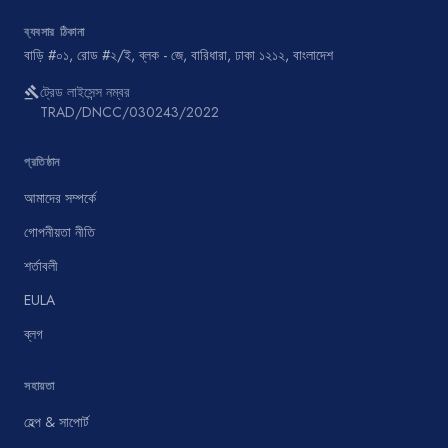
ব্যবসার ঠিকানা
বাড়ি #০১, রোড #২/ই, ব্লক - জে, বারিধারা, ঢাকা ১২১২, বাংলাদেশ
ট্রেড লাইসেন্স নম্বর
gavel
TRAD/DNCC/030243/2022
প্রতিষ্ঠান
আমাদের সম্পর্কে
গোপনীয়তা নীতি
শর্তাবলী
EULA
ব্লগ
সহায়তা
হেল্প & সাপোর্ট