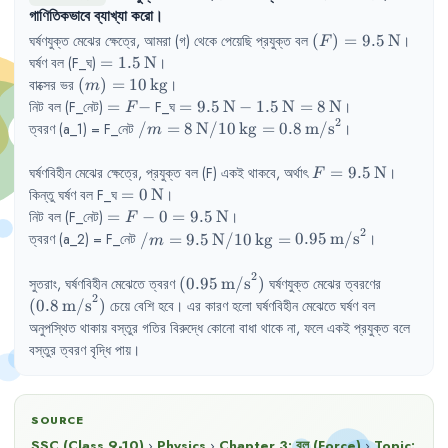
গাণিতিকভাবে
ব্যাখ্যা
করো
।
(F) = 
ঘর্ষণযুক্ত
মেঝের
ক্ষেত্রে
,
আমরা
(গ)
থেকে
পেয়েছি
প্রযুক্ত
বল
(
)
=
9.5
N
।
F
9.5\,\text{N}
= 
ঘর্ষণ
বল
(F_ঘ)
=
1.5
N
।
1.5\,\text{N}
(m) = 
বাক্সের
ভর
(
)
=
10
kg
।
m
10\,\text{kg}
= 
= 
নিট
বল
(F_নেট)
=
−
F_ঘ
=
9.5
N
−
1.5
N
=
8
N
।
F
2
F 
9.5\,\text{N} 
/ m = 8\,\text{N} / 
ত্বরণ
(a_1)
= 
F_নেট
/
=
8
N
/10
kg
=
0.8
m/s
।
m
-
- 
10\,\text{kg} = 
1.5\,\text{N} 
0.8\,\text{m/s}^{2}
F = 
ঘর্ষণবিহীন
মেঝের
ক্ষেত্রে
,
প্রযুক্ত
বল
(F) 
একই
থাকবে
,
অর্থাৎ
=
9.5
N
।
F
= 8\,\text{N}
9.5\,\text{N}
= 
কিন্তু
ঘর্ষণ
বল
F_ঘ
=
0
N
।
0\,\text{N}
= F - 0 = 
নিট
বল
(F_নেট)
=
−
0
=
9.5
N
।
F
2
9.5\,\text{N}
/ m = 9.5\,\text{N} / 
ত্বরণ
(a_2)
= 
F_নেট
/
=
9.5
N
/10
kg
=
0.95
m/s
।
m
10\,\text{kg} = 
0.95\,\text{m/s}^{2}
2
(0.95\,\text{m/s}^{2})
(0.8\,\
সুতরাং
,
ঘর্ষণবিহীন
মেঝেতে
ত্বরণ
(
0.95
m/s
)
ঘর্ষণযুক্ত
মেঝের
ত্বরণের
2
(
0.8
m/s
)
চেয়ে
বেশি
হবে
।
এর
কারণ
হলো
ঘর্ষণবিহীন
মেঝেতে
ঘর্ষণ
বল
অনুপস্থিত
থাকায়
বস্তুর
গতির
বিরুদ্ধে
কোনো
বাধা
থাকে
না
,
ফলে
একই
প্রযুক্ত
বলে
বস্তুর
ত্বরণ
বৃদ্ধি
পায়
।
SOURCE
SSC (Class 9-10)
›
Physics
›
Chapter
3
:
বল (Force)
›
Topic: