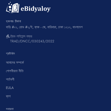
ব্যবসার ঠিকানা
বাড়ি #০১, রোড #২/ই, ব্লক - জে, বারিধারা, ঢাকা ১২১২, বাংলাদেশ
ট্রেড লাইসেন্স নম্বর
gavel
TRAD/DNCC/030243/2022
প্রতিষ্ঠান
আমাদের সম্পর্কে
গোপনীয়তা নীতি
শর্তাবলী
EULA
ব্লগ
সহায়তা