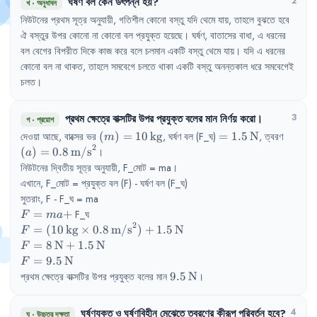
ঘর্ষণ
বল
কেন
উৎপন্ন
হয়
?
2
খ
·
অনুধাবন
নিউটনের
প্রথম
সূত্র
অনুযায়ী
,
গতিশীল
কোনো
বস্তু
যদি
থেমে
যায়
,
তাহলে
বুঝতে
হবে
ঐ
বস্তুর
উপর
কোনো
না
কোনো
বল
প্রযুক্ত
হয়েছে
।
ঘর্ষণ
,
বাতাসের
বাধা
,
এ
ধরনের
বল
বেগের
বিপরীত
দিকে
কাজ
করে
বলে
চলমান
একটি
বস্তু
থেমে
যায়
।
যদি
এ
ধরনের
কোনো
বল
না
থাকত
,
তাহলে
সমবেগে
চলতে
থাকা
একটি
বস্তু
অনন্তকাল
ধরে
সমবেগেই
চলত
।
প্রথম
ক্ষেত্রে
বাক্সটির
উপর
প্রযুক্ত
বলের
মান
নির্ণয়
করো
।
3
গ
·
প্রয়োগ
(m) = 
= 
(a) = 
দেওয়া
আছে
,
বাক্সের
ভর
(
)
=
10
kg
,
ঘর্ষণ
বল
(F_ঘ)
=
1.5
N
,
ত্বরণ
m
2
10\,\text{kg}
1.5\,\text{N}
0.8\,
(
)
=
0.8
m/s
।
a
নিউটনের
দ্বিতীয়
সূত্র
অনুযায়ী
,
F_মোট
= ma
।
এখানে
,
F_মোট
= 
প্রযুক্ত
বল
(F) - 
ঘর্ষণ
বল
(F_ঘ)
সুতরাং
,
F - 
F_ঘ
= ma
F 
=
+
F_ঘ
F
ma
2
= 
F = (10\,\text{kg} 
=
(
10
kg
×
0.8
m/s
)
+
1.5
N
F
ma 
\times 
F = 
=
8
N
+
1.5
N
F
+
0.8\,\text{m/s}^{2}) 
8\,\text{N} 
F = 
=
9.5
N
F
+ 1.5\,\text{N}
+ 
9.5\,\text{N}
9.5\,\text{N}
প্রথম
ক্ষেত্রে
বাক্সটির
উপর
প্রযুক্ত
বলের
মান
9.5
N
।
1.5\,\text{N}
ঘর্ষণযুক্ত
ও
ঘর্ষণবিহীন
মেঝেতে
ত্বরণের
কীরূপ
পরিবর্তন
হবে
?
4
ঘ
·
উচ্চতর দক্ষতা