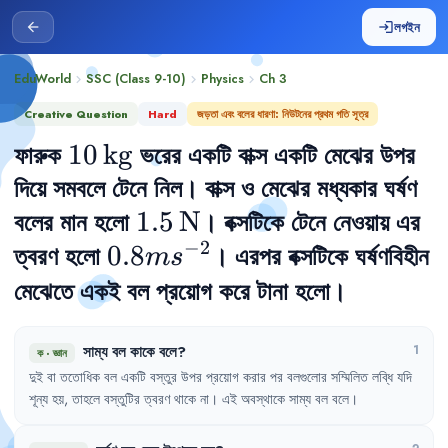
লগইন
arrow_back
login
EduWorld
SSC (Class 9-10)
Physics
Ch
3
chevron_right
chevron_right
chevron_right
Creative Question
Hard
জড়তা এবং বলের ধারণা: নিউটনের প্রথম গতি সূত্র
ফারুক
10\,\text{kg}
10
kg
ভরের
একটি
বাক্স
একটি
মেঝের
উপর
দিয়ে
সমবলে
টেনে
নিল
।
বাক্স
ও
মেঝের
মধ্যকার
ঘর্ষণ
বলের
মান
হলো
1.5\,\text{N}
1.5
N
।
বক্সটিকে
টেনে
নেওয়ায়
এর
−
2
ত্বরণ
হলো
0.8 
0.8
।
এরপর
বক্সটিকে
ঘর্ষণবিহীন
m
s
ms^{-2}
মেঝেতে
একই
বল
প্রয়োগ
করে
টানা
হলো
।
সাম্য
বল
কাকে
বলে
?
1
ক
·
জ্ঞান
দুই
বা
ততোধিক
বল
একটি
বস্তুর
উপর
প্রয়োগ
করার
পর
বলগুলোর
সম্মিলিত
লব্ধি
যদি
শূন্য
হয়
,
তাহলে
বস্তুটির
ত্বরণ
থাকে
না
।
এই
অবস্থাকে
সাম্য
বল
বলে
।