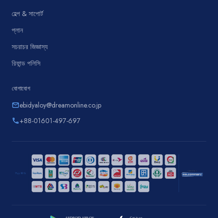
হেল্প & সাপোর্ট
প্লান
সচরাচর জিজ্ঞাস্য
রিফান্ড পলিসি
যোগাযোগ
ebidyaloy@dreamonline.co.jp
email
+88-01601-497-697
phone