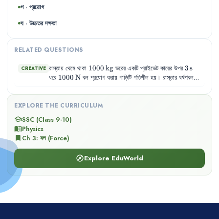
গ · প্রয়োগ
ঘ · উচ্চতর দক্ষতা
RELATED QUESTIONS
1000\,\text{kg}
1000
kg
3\,\text{s
3
s
রাস্তায়
থেমে
থাকা
ভরের
একটি
প্রাইভেট
কারের
উপর
CREATIVE
1000\,\text{N}
1000
N
ধরে
বল
প্রয়োগ
করায়
গাড়িটি
গতিশীল
হয়
।
রাস্তার
ঘর্ষণবল
200\,\text{N}
200
N
5\,\text{s}
5
s
6\,\text{m/s}
6
m/s
6000\,\t
ছিল
।
পরে
বিপরীত
দিক
থেকে
সমবেগে
আসা
6000
kg
ভরের
একটি
ট্রাকের
সাথে
সংঘর্ষ
ঘটে
।
EXPLORE THE CURRICULUM
SSC (Class 9-10)
school
Physics
menu_book
Ch
3
:
বল (Force)
bookmark
Explore EduWorld
explore