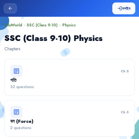
লগইন
arrow_back
login
EduWorld
SSC (Class 9-10)
Physics
chevron_right
chevron_right
SSC (Class 9-10) Physics
Chapters
article
Ch 2
গতি
32 questions
article
Ch 3
বল (Force)
2 questions