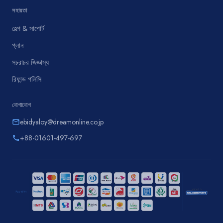
সহায়তা
হেল্প & সাপোর্ট
প্লান
সচরাচর জিজ্ঞাস্য
রিফান্ড পলিসি
যোগাযোগ
ebidyaloy@dreamonline.co.jp
email
+88-01601-497-697
phone