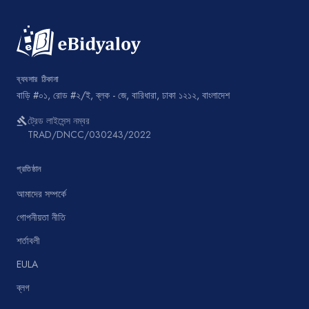
ব্যবসার ঠিকানা
বাড়ি #০১, রোড #২/ই, ব্লক - জে, বারিধারা, ঢাকা ১২১২, বাংলাদেশ
ট্রেড লাইসেন্স নম্বর
gavel
TRAD/DNCC/030243/2022
প্রতিষ্ঠান
আমাদের সম্পর্কে
গোপনীয়তা নীতি
শর্তাবলী
EULA
ব্লগ