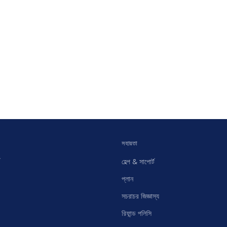
সহায়তা
হেল্প & সাপোর্ট
প্লান
সচরাচর জিজ্ঞাস্য
রিফান্ড পলিসি