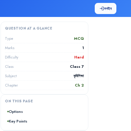
লগইন
login
QUESTION AT A GLANCE
MCQ
Type
1
Marks
Hard
Difficulty
Class 7
Class
কৃষিশিক্ষা
Subject
Ch
2
Chapter
ON THIS PAGE
Options
Key Points