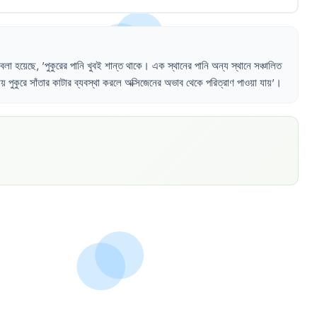
বলা
হয়েছে
,
'
পুকুরের
পানি
খুবই
শান্ত
থাকে
।
এক
স্থানের
পানি
অন্য
স্থানে
সঞ্চালিত
ায়
পুকুরে
সাঁতার
কাটার
ব্যবস্থা
করলে
অক্সিজেনের
অভাব
থেকে
পরিত্রাণ
পাওয়া
যায়
'।