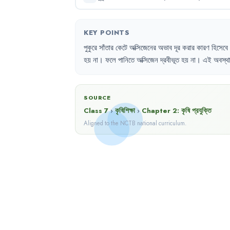
KEY POINTS
পুকুরে
সাঁতার
কেটে
অক্সিজেনের
অভাব
দূর
করার
কারণ
হিসেবে
হয়
না
।
ফলে
পানিতে
অক্সিজেন
দ্রবীভূত
হয়
না
।
এই
অবস্থ
SOURCE
Class 7
›
কৃষিশিক্ষা
›
Chapter
2
:
কৃষি প্রযুক্তি
Aligned to the NCTB national curriculum.