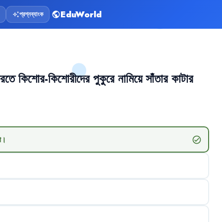
EduWorld
প্রশ্নব্যাংক
public
auto_awesome
রতে
কিশোর-কিশোরীদের
পুকুরে
নামিয়ে
সাঁতার
কাটার
া
।
check_circle