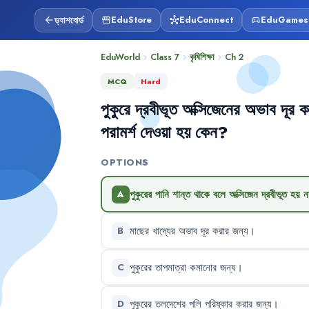
ড্যাশবোর্ড
EduStore
EduConnect
EduGames
arrow_back
storefront
hub
sports_esports
EduWorld
Class 7
কৃষিশিক্ষা
Ch
2
chevron_right
chevron_right
chevron_right
MCQ
Hard
পুকুরে
দ্রবীভূত
অক্সিজেনের
অভাব
দূর
ক
পরামর্শ
দেওয়া
হয়
কেন
?
OPTIONS
পুকুরের
পানি
শান্ত
থাকে
বলে
অক্সিজেন
দ্রবীভূত
হয়
ন
A
মাছের
খাদ্যের
অভাব
দূর
করার
জন্য
।
B
পুকুরের
তাপমাত্রা
কমানোর
জন্য
।
C
পুকুরের
তলদেশের
পলি
পরিষ্কার
করার
জন্য
।
D