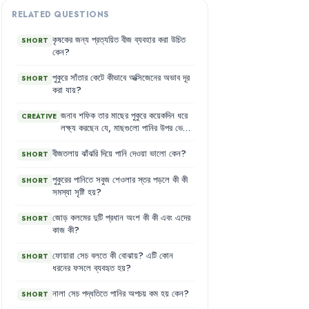
RELATED QUESTIONS
কৃষকের
জন্য
প্রত্যয়িত
বীজ
ব্যবহার
করা
উচিত
SHORT
কেন
?
পুকুরে
সাঁতার
কেটে
কীভাবে
অক্সিজেনের
অভাব
দূর
SHORT
করা
যায়
?
জনাব
শফিক
তার
মাছের
পুকুরে
কয়েকদিন
ধরে
CREATIVE
লক্ষ্য
করছেন
যে
,
মাছগুলো
পানির
উপর
ভেসে
খাবি
খাচ্ছে
এবং
কিছু
মাছ
মারা
যাচ্ছে
।
পুকুরের
পানিও
ঘন
সবুজ
হয়ে
আছে
।
তিনি
বীজতলায়
ঝাঁঝরি
দিয়ে
পানি
দেওয়া
ভালো
কেন
?
SHORT
বুঝতে
পারছিলেন
না
কী
কারণে
এমন
হচ্ছে
।
তার
প্রতিবেশী
রফিক
সাহেব
তাকে
পুকুরের
পুকুরের
পানিতে
সবুজ
শেওলার
স্তর
পড়লে
কী
কী
SHORT
পরিবেশ
উন্নত
করার
জন্য
কিছু
পরামর্শ
সমস্যা
সৃষ্টি
হয়
?
দিলেন
।
জোড়
কলমের
দুটি
প্রধান
অংশ
কী
কী
এবং
এদের
SHORT
কাজ
কী
?
ফোয়ারা
সেচ
বলতে
কী
বোঝায়
?
এটি
কোন
SHORT
ধরনের
ফসলে
ব্যবহৃত
হয়
?
নালা
সেচ
পদ্ধতিতে
পানির
অপচয়
কম
হয়
কেন
?
SHORT