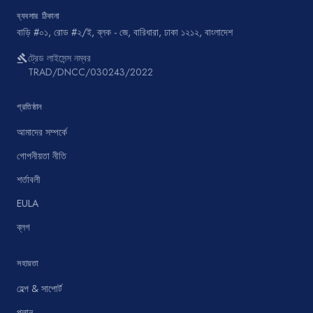
ব্যবসার ঠিকানা
বাড়ি #০১, রোড #২/ই, ব্লক - জে, বারিধারা, ঢাকা ১২১২, বাংলাদেশ
ট্রেড লাইসেন্স নম্বর
gavel
TRAD/DNCC/030243/2022
প্রতিষ্ঠান
আমাদের সম্পর্কে
গোপনীয়তা নীতি
শর্তাবলী
EULA
ব্লগ
সহায়তা
হেল্প & সাপোর্ট
প্লান