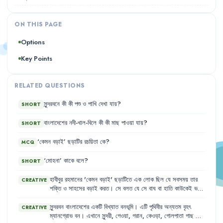
ON THIS PAGE
Options
Key Points
RELATED QUESTIONS
সুন্দরবনে
কী
কী
পশু
ও
পাখি
দেখা
যায়
?
SHORT
বাংলাদেশের
নদী-খাল-বিলে
কী
কী
মাছ
পাওয়া
যায়
?
SHORT
‘
কেমন
বড়াই
’
ছড়াটির
রচয়িতা
কে
?
MCQ
‘
মোহনা
’
কাকে
বলে
?
SHORT
হাবীবুর
রহমানের
'
কেমন
বড়াই
'
ছড়াটিতে
এক
লোক
ছিল
যে
সবসময়
তার
CREATIVE
শক্তি
ও
সাহসের
বড়াই
করত
।
সে
বলত
যে
সে
বাঘ
বা
হাতি
কাউকেই
ভয়
পায়
না
এবং
লোহার
কড়াই
ভাঙতে
পারে
।
তার
এই
বড়াই
শুনে
গ্রামের
সবাই
ভয়ে
ঘরে
খিল
দিয়ে
থাকত
।
কিন্তু
একদিন
ভোরে
দেখা
গেল
যে
,
সেই
সুন্দরবন
বাংলাদেশের
একটি
বিখ্যাত
বনভূমি
।
এটি
পৃথিবীর
অন্যতম
বৃহৎ
CREATIVE
লোকটি
উইপোকা
দেখে
ভয়ে
কাঁপছে
এবং
গড়িয়ে
বেড়াচ্ছে
।
ম্যানগ্রোভ
বন
।
এখানে
সুন্দরী
,
গেওয়া
,
গরান
,
কেওড়া
,
গোলপাতা
গাছ
দেখা