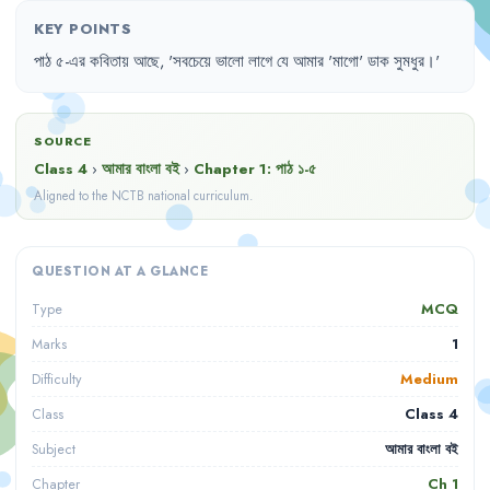
KEY POINTS
পাঠ
৫-এর
কবিতায়
আছে
,
'
সবচেয়ে
ভালো
লাগে
যে
আমার
'
মাগো
'
ডাক
সুমধুর
।'
SOURCE
Class 4
›
আমার বাংলা বই
›
Chapter
1
:
পাঠ ১-৫
Aligned to the NCTB national curriculum.
QUESTION AT A GLANCE
MCQ
Type
1
Marks
Medium
Difficulty
Class 4
Class
আমার বাংলা বই
Subject
Ch
1
Chapter