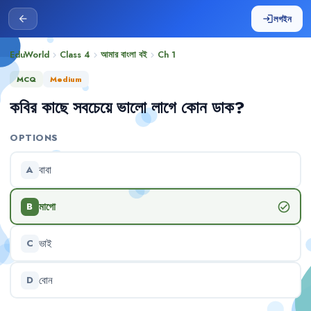
লগইন
arrow_back
login
EduWorld
Class 4
আমার বাংলা বই
Ch
1
chevron_right
chevron_right
chevron_right
MCQ
Medium
কবির
কাছে
সবচেয়ে
ভালো
লাগে
কোন
ডাক
?
OPTIONS
বাবা
A
মাগো
check_circle
B
ভাই
C
বোন
D