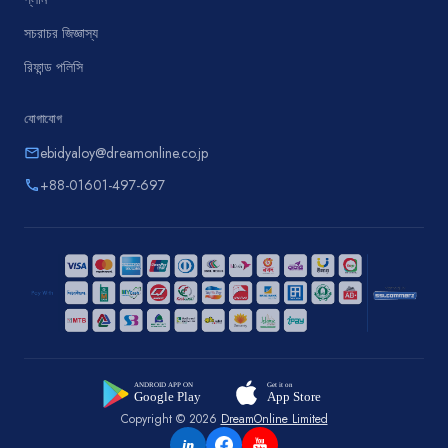
সচরাচর জিজ্ঞাস্য
রিফান্ড পলিসি
যোগাযোগ
ebidyaloy@dreamonline.co.jp
email
+88-01601-497-697
phone
Copyright © 2026
DreamOnline Limited
in