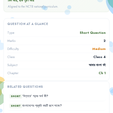
মিল করি, ছক পূরণ করি
Aligned to the NCTB national curriculum.
QUESTION AT A GLANCE
Short Question
Type
2
Marks
Medium
Difficulty
Class 4
Class
আমার বাংলা বই
Subject
Ch
1
Chapter
RELATED QUESTIONS
‘
উত্তরে
’
শব্দের
অর্থ
কী
?
SHORT
বাংলাদেশের
প্রকৃতি
কয়টি
রূপে
সাজে
?
SHORT