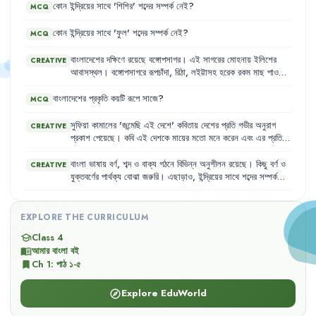
কোন
ইন্দ্রিয়ের
সাথে
'
শিশির
'
শব্দের
সম্পর্ক
নেই
?
MCQ
কোন
ইন্দ্রিয়ের
সাথে
'
ফুল
'
শব্দের
সম্পর্ক
নেই
?
MCQ
বাংলাদেশের
দক্ষিণে
রয়েছে
বঙ্গোপসাগর
।
এই
সাগরের
মোহনায়
ইলিশের
CREATIVE
আবাসস্থল
।
বঙ্গোপসাগরে
রূপচাঁদা
,
রিঠা
,
লইট্টাসহ
হরেক
রকম
মাছ
পাওয়া
যায়
।
এই
সাগর
বাংলাদেশের
প্রাকৃতিক
সৌন্দর্যে
নতুন
মাত্রা
যোগ
করেছে
।
বাংলাদেশের
প্রকৃতি
কয়টি
রূপে
সাজে
?
MCQ
সুফিয়া
কামালের
'
জন্মেছি
এই
দেশে
'
কবিতায়
দেশের
প্রতি
গভীর
অনুরাগ
CREATIVE
প্রকাশ
পেয়েছে
।
কবি
এই
দেশকে
মায়ের
মতো
মনে
করেন
এবং
এর
প্রতিটি
অংশকে
ভালোবাসেন
।
তিনি
এই
দেশের
ধূলি
গায়ে
মেখে
বড়ো
হওয়ার
এবং
গৌরবের
সাথে
মাথা
উঁচু
করে
মানুষ
হওয়ার
স্বপ্ন
দেখেন
।
বাংলা
ভাষায়
বর্ণ
,
শব্দ
ও
বাক্য
গঠনে
বিভিন্ন
অনুশীলন
রয়েছে
।
কিছু
বর্ণ
ও
CREATIVE
যুক্তবর্ণের
পার্থক্য
বোঝা
জরুরি
।
এছাড়াও
,
ইন্দ্রিয়ের
সাথে
শব্দের
সম্পর্ক
নির্ণয়
করা
হয়
,
যেমন
ফুলকে
চোখ
দিয়ে
দেখা
যায়
,
নাক
দিয়ে
ঘ্রাণ
নেওয়া
যায়
।
শব্দ
ভাঙার
মাধ্যমে
শব্দের
গঠনও
বোঝা
যায়
,
যেমন
'
মন্দ
'
ও
'
মুগ্ধ
'।
EXPLORE THE CURRICULUM
Class 4
school
আমার বাংলা বই
menu_book
Ch
1
:
পাঠ ১-৫
bookmark
Explore EduWorld
explore