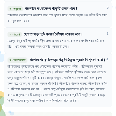
শরৎকালে
বাংলাদেশের
প্রকৃতি
কেমন
থাকে
?
2
খ
·
অনুধাবন
শরৎকালে
বাংলাদেশের
আকাশে
সাদা
মেঘ
তুলোর
মতো
ভেসে
বেড়ায়
এবং
নদীর
তীরে
সাদা
কাশফুল
দেখা
যায়
।
হেমন্ত
ঋতুর
দুটি
প্রধান
বৈশিষ্ট্য
উল্লেখ
করো
।
3
গ
·
প্রয়োগ
হেমন্ত
ঋতুর
দুটি
প্রধান
বৈশিষ্ট্য
হলো
এ
সময়ে
ধান
পাকে
এবং
সোনালি
ধানে
মাঠ
ভরে
যায়
।
এই
সময়ে
কৃষকরা
ফসল
তোলার
প্রস্তুতি
নেয়
।
বাংলাদেশের
কৃষিক্ষেত্রে
ঋতু
বৈচিত্র্যের
প্রভাব
বিশ্লেষণ
করো
।
4
ঘ
·
উচ্চতর দক্ষতা
বাংলাদেশের
কৃষিক্ষেত্রে
ঋতু
বৈচিত্র্যের
প্রভাব
অত্যন্ত
গভীর
।
গ্রীষ্মকালে
কৃষকরা
ফসল
রোপণের
জন্য
জমি
প্রস্তুত
করে
।
বর্ষাকালে
পর্যাপ্ত
বৃষ্টিপাত
ধানের
চারা
রোপণের
জন্য
অনুকূল
পরিবেশ
সৃষ্টি
করে
।
হেমন্ত
ঋতুতে
সোনালি
ধান
পেকে
ওঠে
এবং
কৃষকরা
ফসল
ঘরে
তোলে
,
যা
তাদের
প্রধান
জীবিকা
।
শীতকালে
বিভিন্ন
ধরনের
শীতকালীন
সবজি
ও
রবিশস্য
উৎপাদন
করা
হয়
।
এভাবে
ঋতু
বৈচিত্র্য
বাংলাদেশের
কৃষি
উৎপাদন
,
ফসলের
ধরন
এবং
কৃষকদের
জীবনযাত্রায়
সরাসরি
প্রভাব
ফেলে
।
প্রতিটি
ঋতুই
কৃষকদের
জন্য
নির্দিষ্ট
ফসলের
চক্র
এবং
অর্থনৈতিক
কার্যকলাপের
সাথে
জড়িত
।