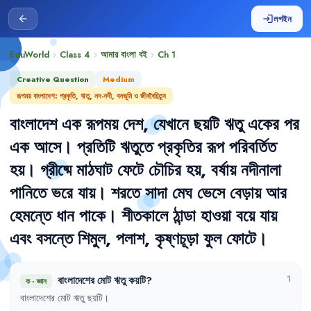
লগইন
arrow_back
login
EduWorld
Class 4
আমার বাংলা বই
Ch
1
chevron_right
chevron_right
chevron_right
Creative Question
Medium
রূপময় বাংলাদেশ: প্রকৃতি, ঋতু, নদ-নদী, বনভূমি ও জীববৈচিত্র্য
বাংলাদেশ
এক
রূপময়
দেশ
,
যেখানে
ছয়টি
ঋতু
একের
পর
এক
আসে
।
প্রতিটি
ঋতুতে
প্রকৃতির
রূপ
পরিবর্তিত
হয়
।
গ্রীষ্মে
মাঠঘাট
ফেটে
চৌচির
হয়
,
বর্ষায়
নদীনালা
পানিতে
ভরে
যায়
।
শরতে
সাদা
মেঘ
ভেসে
বেড়ায়
আর
হেমন্তে
ধান
পাকে
।
শীতকালে
ঠান্ডা
হাওয়া
বয়ে
যায়
এবং
বসন্তে
শিমুল
,
পলাশ
,
কৃষ্ণচূড়া
ফুল
ফোটে
।
বাংলাদেশের
মোট
ঋতু
কয়টি
?
1
ক
·
জ্ঞান
বাংলাদেশের
মোট
ঋতু
ছয়টি
।