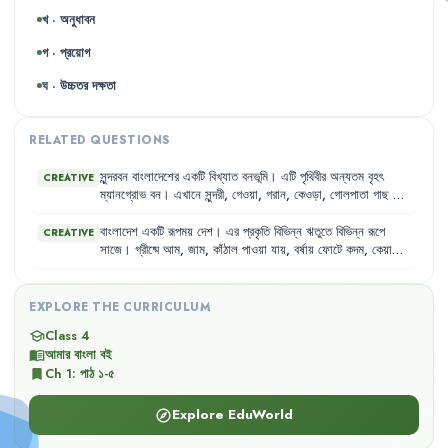
খ · অনুধাবন
গ · প্রয়োগ
ঘ · উচ্চতর দক্ষতা
RELATED QUESTIONS
সুন্দরবন
বাংলাদেশের
একটি
বিখ্যাত
বনভূমি
।
এটি
পৃথিবীর
অন্যতম
বৃহৎ
CREATIVE
ম্যানগ্রোভ
বন
।
এখানে
সুন্দরী
,
গেওয়া
,
গরান
,
কেওড়া
,
গোলপাতা
গাছ
দেখা
যায়
।
সুন্দরবনে
বাঘ
,
হরিণ
,
কুমির
এবং
মাছরাঙা
,
মৌটুসি
,
মদনটাক
ইত্যাদি
পাখি
বাস
করে
।
বাংলাদেশ
একটি
রূপময়
দেশ
।
এর
প্রকৃতি
বিভিন্ন
ঋতুতে
বিভিন্ন
রূপে
CREATIVE
সাজে
।
গ্রীষ্মে
আম
,
জাম
,
কাঁঠাল
পাওয়া
যায়
,
বর্ষায়
ফোটে
কদম
,
কেয়া
।
শরতের
আকাশে
সাদা
মেঘ
ভেসে
বেড়ায়
এবং
হেমন্তে
ধান
পাকে
।
শীতকালে
গাছের
পাতা
ঝরে
যায়
আর
বসন্তে
শিমুল
,
পলাশ
,
কৃষ্ণচূড়া
ফোটে
।
এ
দেশের
নদ-নদী
,
বন-জঙ্গল
ও
জীববৈচিত্র্য
দেশটিকে
আরও
সুন্দর
EXPLORE THE CURRICULUM
করেছে
।
Class 4
school
আমার বাংলা বই
menu_book
Ch
1
:
পাঠ ১-৫
bookmark
Explore EduWorld
explore