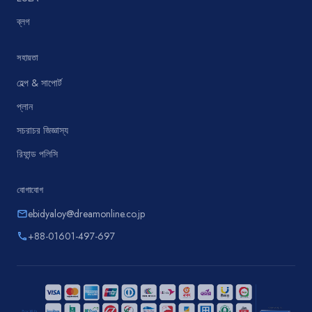
ব্লগ
সহায়তা
হেল্প & সাপোর্ট
প্লান
সচরাচর জিজ্ঞাস্য
রিফান্ড পলিসি
যোগাযোগ
ebidyaloy@dreamonline.co.jp
email
+88-01601-497-697
phone